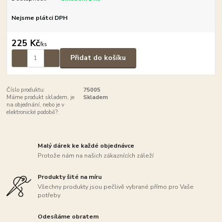
Nejsme plátci DPH
225 Kč
/
ks
Přidat do košíku
Číslo produktu:
75005
Máme produkt skladem, je
Skladem
na objednání, nebo je v
elektronické podobě?:
Malý dárek ke každé objednávce
Protože nám na našich zákaznících záleží
Produkty šité na míru
Všechny produkty jsou pečlivě vybrané přímo pro Vaše
potřeby
Odesíláme obratem