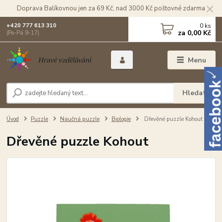
Doprava Balíkovnou jen za 69 Kč, nad 3000 Kč poštovné zdarma
0
ks
+420 777 613 310
za
0,00 Kč
(Po-Pá 9-17)
Menu
Hledat
Úvod
Puzzle
Naučná puzzle
Biologie
Dřevěné puzzle Kohout
Dřevěné puzzle Kohout