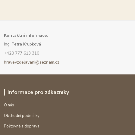
Kont
aktní informace:
Ing. Petra Krupková
+420 777 613 310
hravevzdelavani@seznam.cz
Informace pro zákazníky
O nás
Obchodní podmínky
Poštovné a doprava