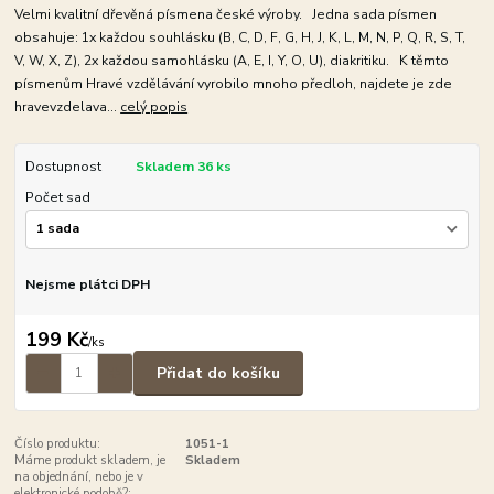
Velmi kvalitní dřevěná písmena české výroby. Jedna sada písmen
obsahuje: 1x každou souhlásku (B, C, D, F, G, H, J, K, L, M, N, P, Q, R, S, T,
V, W, X, Z), 2x každou samohlásku (A, E, I, Y, O, U), diakritiku. K těmto
písmenům Hravé vzdělávání vyrobilo mnoho předloh, najdete je zde
hravevzdelava...
celý popis
Dostupnost
Skladem 36 ks
Počet sad
Nejsme plátci DPH
199 Kč
/
ks
Přidat do košíku
Číslo produktu:
1051-1
Máme produkt skladem, je
Skladem
na objednání, nebo je v
elektronické podobě?: