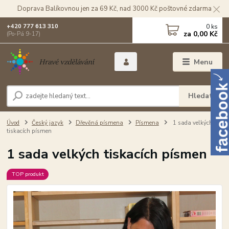
Doprava Balíkovnou jen za 69 Kč, nad 3000 Kč poštovné zdarma
0
ks
+420 777 613 310
za
0,00 Kč
(Po-Pá 9-17)
Menu
Hledat
Úvod
Český jazyk
Dřevěná písmena
Písmena
1 sada velkých
tiskacích písmen
1 sada velkých tiskacích písmen
TOP produkt