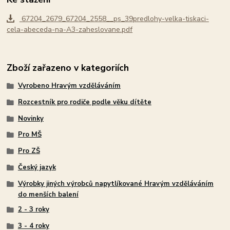
67204_2679_67204_2558__ps_39predlohy-velka-tiskaci-
cela-abeceda-na-A3-zaheslovane.pdf
Zboží zařazeno v kategoriích
Vyrobeno Hravým vzděláváním
Rozcestník pro rodiče podle věku dítěte
Novinky
Pro MŠ
Pro ZŠ
Český jazyk
Výrobky jiných výrobců napytlíkované Hravým vzděláváním
do menších balení
2 - 3 roky
3 - 4 roky