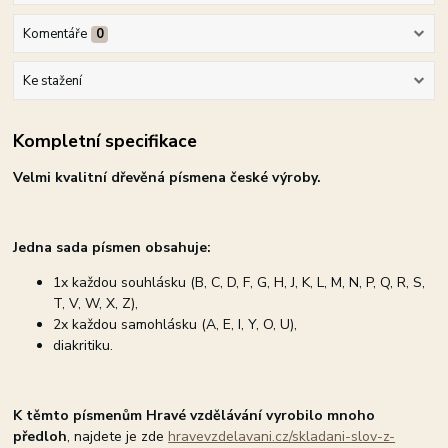
Komentáře
0
Ke stažení
Kompletní specifikace
Velmi kvalitní dřevěná písmena české výroby.
Jedna sada písmen obsahuje:
1x každou souhlásku (B, C, D, F, G, H, J, K, L, M, N, P, Q, R, S,
T, V, W, X, Z),
2x každou samohlásku (A, E, I, Y, O, U),
diakritiku.
K těmto písmenům Hravé vzdělávání vyrobilo mnoho
předloh
, najdete je zde
hravevzdelavani.cz/skladani-slov-z-