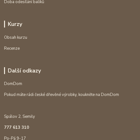
Doba odesílání balíků
Kurzy
Obsah kurzu
Recenze
Další odkazy
DomDom
Pokud máte rádi české dřevěné výrobky, koukněte na DomDom
Spálov 2, Semily
777 613 310
Po-Pá 9-17