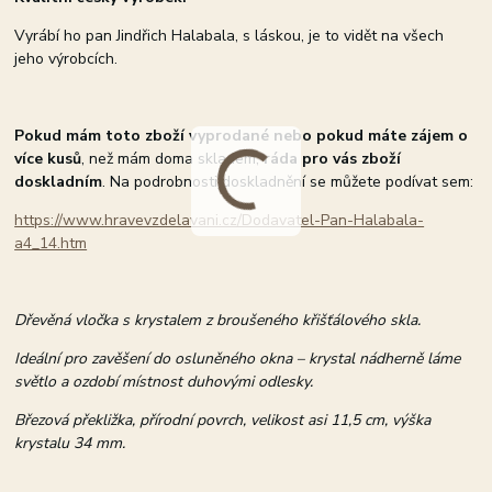
Vyrábí ho pan Jindřich Halabala, s láskou, je to vidět na všech
jeho výrobcích.
Pokud mám toto zboží vyprodané nebo pokud máte zájem o
více kusů
, než mám doma skladem,
ráda pro vás zboží
doskladním
. Na podrobnosti doskladnění se můžete podívat sem:
https://www.hravevzdelavani.cz/Dodavatel-Pan-Halabala-
a4_14.htm
Dřevěná vločka s krystalem z broušeného křišťálového skla.
Ideální pro zavěšení do osluněného okna – krystal nádherně láme
světlo a ozdobí místnost duhovými odlesky.
Březová překližka, přírodní povrch, velikost asi 11,5 cm, výška
krystalu 34 mm.