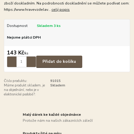
zboží doskladním. Na podrobnosti doskladnění se můžete podívat sem:
https://www.hravevzdelav...
celý popis
Dostupnost
Skladem 3 ks
Nejsme plátci DPH
143 Kč
/
ks
Přidat do košíku
Číslo produktu:
91015
Máme produkt skladem, je
Skladem
na objednání, nebo je v
elektronické podobě?:
Malý dárek ke každé objednávce
Protože nám na našich zákaznících záleží
Produkty šité na míru