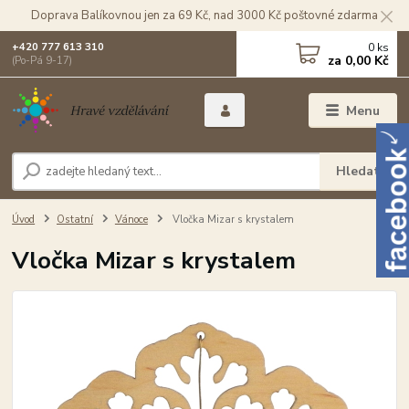
Doprava Balíkovnou jen za 69 Kč, nad 3000 Kč poštovné zdarma
0
ks
+420 777 613 310
za
0,00 Kč
(Po-Pá 9-17)
Menu
Hledat
Úvod
Ostatní
Vánoce
Vločka Mizar s krystalem
Vločka Mizar s krystalem