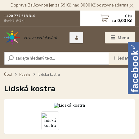
Doprava Balíkovnou jen za 69 Kč, nad 3000 Kč poštovné zdarma
0
ks
+420 777 613 310
za
0,00 Kč
(Po-Pá 9-17)
Menu
Hledat
Úvod
Puzzle
Lidská kostra
Lidská kostra