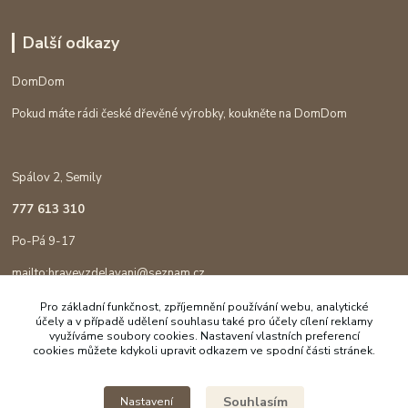
Další odkazy
DomDom
Pokud máte rádi české dřevěné výrobky, koukněte na DomDom
Spálov 2, Semily
777 613 310
Po-Pá 9-17
mailto:hravevzdelavani@seznam.cz
Pro základní funkčnost, zpříjemnění používání webu, analytické
účely a v případě udělení souhlasu také pro účely cílení reklamy
využíváme soubory cookies. Nastavení vlastních preferencí
cookies můžete kdykoli upravit odkazem ve spodní části stránek.
Souhlasím
Nastavení