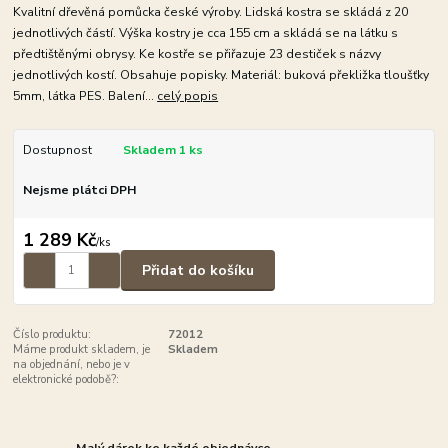
Kvalitní dřevěná pomůcka české výroby. Lidská kostra se skládá z 20
jednotlivých částí. Výška kostry je cca 155 cm a skládá se na látku s
předtištěnými obrysy. Ke kostře se přiřazuje 23 destiček s názvy
jednotlivých kostí. Obsahuje popisky. Materiál: buková překližka tloušťky
5mm, látka PES. Balení...
celý popis
Dostupnost
Skladem 1 ks
Nejsme plátci DPH
1 289 Kč
/
ks
Přidat do košíku
Číslo produktu:
72012
Máme produkt skladem, je
Skladem
na objednání, nebo je v
elektronické podobě?:
Malý dárek ke každé objednávce