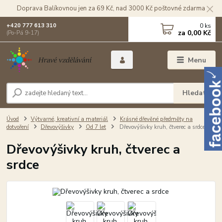
Doprava Balíkovnou jen za 69 Kč, nad 3000 Kč poštovné zdarma
0
ks
+420 777 613 310
za
0,00 Kč
(Po-Pá 9-17)
Menu
Hledat
Úvod
Výtvarné, kreativní a materiál
Krásné dřevěné předměty na
dotvoření
Dřevovýšivky
Od 7 let
Dřevovýšivky kruh, čtverec a srdce
Dřevovýšivky kruh, čtverec a
srdce