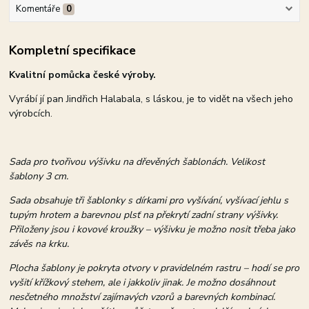
Komentáře
0
Kompletní specifikace
Kvalitní pomůcka české výroby.
Vyrábí jí pan Jindřich Halabala, s láskou, je to vidět na všech jeho
výrobcích.
Sada pro tvořivou výšivku na dřevěných šablonách. Velikost
šablony 3 cm.
Sada obsahuje tři šablonky s dírkami pro vyšívání, vyšívací jehlu s
tupým hrotem a barevnou plsť na překrytí zadní strany výšivky.
Přiloženy jsou i kovové kroužky – výšivku je možno nosit třeba jako
závěs na krku.
Plocha šablony je pokryta otvory v pravidelném rastru – hodí se pro
vyšití křížkový stehem, ale i jakkoliv jinak. Je možno dosáhnout
nesčetného množství zajímavých vzorů a barevných kombinací.