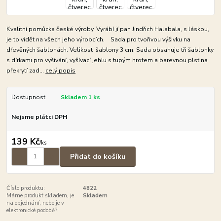
Kvalitní pomůcka české výroby. Vyrábí jí pan Jindřich Halabala, s láskou,
je to vidět na všech jeho výrobcích. Sada pro tvořivou výšivku na
dřevěných šablonách. Velikost šablony 3 cm. Sada obsahuje tři šablonky
s dírkami pro vyšívání, vyšívací jehlu s tupým hrotem a barevnou plsť na
překrytí zad...
celý popis
Dostupnost
Skladem 1 ks
Nejsme plátci DPH
139 Kč
/
ks
Přidat do košíku
Číslo produktu:
4822
Máme produkt skladem, je
Skladem
na objednání, nebo je v
elektronické podobě?: