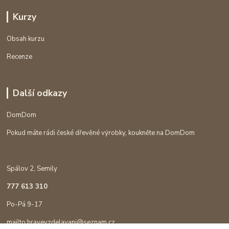
Kurzy
Obsah kurzu
Recenze
Další odkazy
DomDom
Pokud máte rádi české dřevěné výrobky, koukněte na DomDom
Spálov 2, Semily
777 613 310
Po-Pá 9-17
mailto:hravevzdelavani@seznam.cz