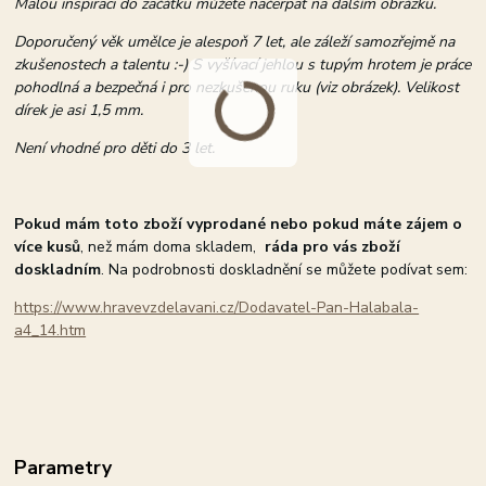
Malou inspiraci do začátku můžete načerpat na dalším obrázku.
Doporučený věk umělce je alespoň 7 let, ale záleží samozřejmě na
zkušenostech a talentu :-) S vyšívací jehlou s tupým hrotem je práce
pohodlná a bezpečná i pro nezkušenou ruku (viz obrázek). Velikost
dírek je asi 1,5 mm.
Není vhodné pro děti do 3 let.
Pokud mám toto zboží vyprodané nebo pokud máte zájem o
více kusů
, než mám doma skladem,
ráda pro vás zboží
doskladním
. Na podrobnosti doskladnění se můžete podívat sem:
https://www.hravevzdelavani.cz/Dodavatel-Pan-Halabala-
a4_14.htm
Parametry