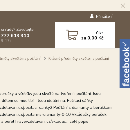
Přihlášení
 si rady? Zavolejte.
0
ks
 777 613 310
za
0,00 Kč
 9-17)
dměty skvělé na počítání
Krásné předměty skvělé na počítání
rušky a včeličky jsou skvělé na tvoření i počítání. Jsou
 dětem se moc líbí. Jsou ideální na: Počítací sáňky
zdelavani.cz/pocitaci-sanky2 Počítání s diamanty a beruškami
zdelavani.cz/pocitani-s-diamanty-0-10 Vkládačky berušek,
k a perel hravevzdelavani.cz/vkladac...
celý popis