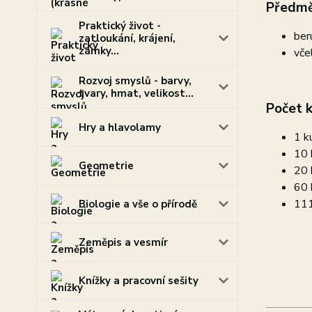
Předmě
Praktický život -
ber
zatloukání, krájení,
zámky...
včel
Rozvoj smyslů - barvy,
tvary, hmat, velikost...
Počet k
Hry a hlavolamy
1 k
10 
Geometrie
20 
60 
111
Biologie a vše o přírodě
Zeměpis a vesmír
Knížky a pracovní sešity