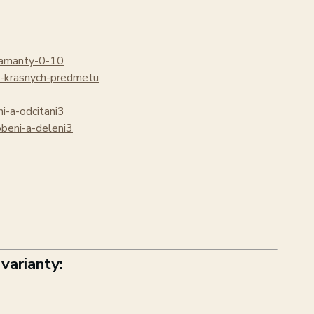
diamanty-0-10
y-krasnych-predmetu
ni-a-odcitani3
obeni-a-deleni3
varianty: