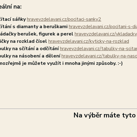
eální na:
ítací sáňky
hravevzdelavani.cz/pocitaci-sanky2
ítání s diamanty a beruškami
hravevzdelavani.cz/pocitani-s-
ádačky berušek, figurek a perel
hravevzdelavani.cz/vkladack
ičky na rozklad čísel
hravevzdelavani.cz/kyticky-na-rozklad
ulky na sčítání a odčítání
hravevzdelavani.cz/tabulky-na-scita
ulky na násobení a dělení
hravevzdelavani.cz/tabulky-na-nas
ozřejmě je můžete využít i mnoha jinými způsoby. :-)
Na výběr máte tyto 