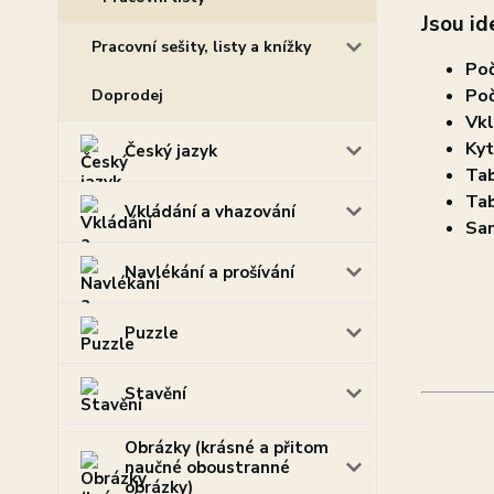
Jsou id
Pracovní sešity, listy a knížky
Poč
Poč
Doprodej
Vkl
Kyt
Český jazyk
Tab
Tab
Vkládání a vhazování
Sam
Navlékání a prošívání
Puzzle
Stavění
Obrázky (krásné a přitom
naučné oboustranné
obrázky)