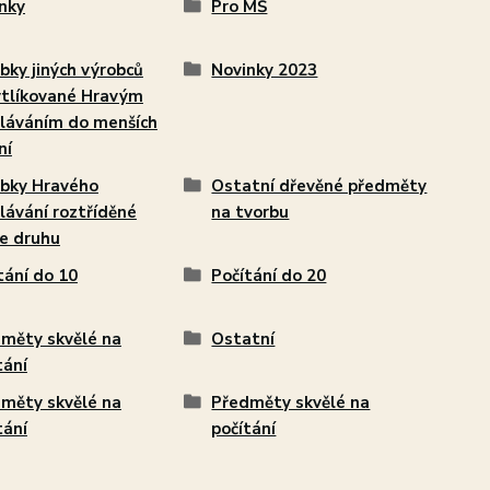
nky
Pro MŠ
bky jiných výrobců
Novinky 2023
tlíkované Hravým
láváním do menších
ní
bky Hravého
Ostatní dřevěné předměty
lávání roztříděné
na tvorbu
e druhu
tání do 10
Počítání do 20
měty skvělé na
Ostatní
tání
měty skvělé na
Předměty skvělé na
tání
počítání