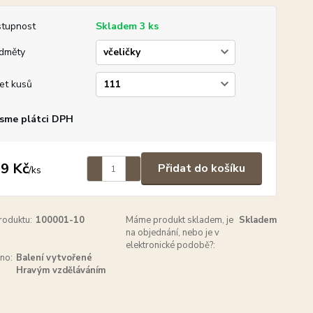
tupnost
Skladem 3 ks
dměty
et kusů
sme plátci DPH
9 Kč
Přidat do košíku
/
ks
roduktu:
100001-10
Máme produkt skladem, je
Skladem
na objednání, nebo je v
elektronické podobě?:
no:
Balení vytvořené
Hravým vzděláváním