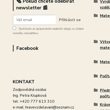
🗞️ Pokud chcete odebírat
Vyro
newsletter 📰
vzdě
Mate
Přihlásit se
Souhlasím se
zpracováním osobních údajů
za účelem
rozesílky newsletteru.
Výtva
Facebook
mater
Mate
Počít
KONTAKT
Zodpovědná osoba:
Předm
Ing. Petra Krupková
počít
tel: +420 777 613 310
Krásn
e-mail: hravevzdelavani@seznam.cz