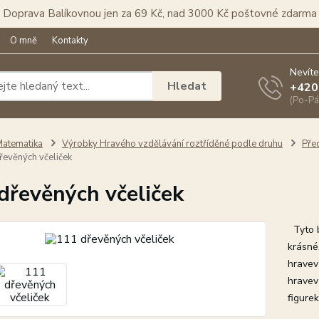
Doprava Balíkovnou jen za 69 Kč, nad 3000 Kč poštovné zdarma
O mně
Kontakty
Nevíte
Hledat
+420
(Po-Pá
atematika
Výrobky Hravého vzdělávání roztříděné podle druhu
Pře
evěných včeliček
dřevěných včeliček
Tyto be
krásné,
hravev
hravev
figure