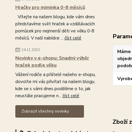
Hračky pro miminka 0-8 měsíců
Vítejte na našem blogu, kde vám dnes
představíme svět hraček a vzdělávacích
pomůcek pro nejmenší děti ve věku 0-8
Param
měsíců. V naší nabídce ...
číst celé
24.11.2023
Máme 
Novinky v e-shopu: Snadný výběr
objedn
hraček podle věku
podob
Vážení rodiče a přátelé našeho e-shopu,
Vyrob
dovolte mi vás přivítat na našem blogu,
kde se s vámi dnes podělíme o to, jak
neustále pracujeme n...
číst celé
Zobrazit všechny novinky
Zboží 