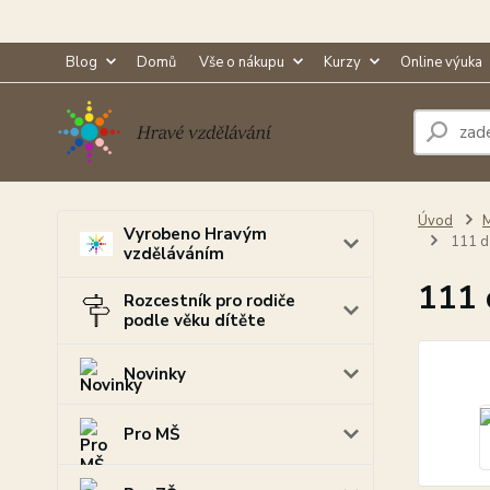
Blog
Domů
Vše o nákupu
Kurzy
Online výuka
Úvod
M
Vyrobeno Hravým
111 dř
vzděláváním
111 
Rozcestník pro rodiče
podle věku dítěte
Novinky
Pro MŠ