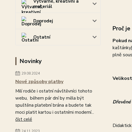
Výtvarné, kreativní a
materiál
Doprodej
Proč je
Ostatní
Pokud na
kaštánky
plně sous
Novinky
29.08.2024
V
elikost
Nové způsoby platby
Milí rodiče i ostatní návštěvníci tohoto
webu, během pár dní by měla být
Dřevěné
spuštěna platební brána a budete tak
moci platit kartou i ostatními moderní...
číst celé
Didaktick
24.11.2023