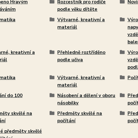
beno Hravým
Rozcestník pro rodiče
Novi
láváním
podle věku dítěte
matika
Výtvarné, kreativní a
Výro
materiál
napy
vzdě
bale
rné, kreativní a
Přehledně roztříděno
Výro
iál
podle učiva
vzdě
podl
matika
Výtvarné, kreativní a
Počí
materiál
ání do 100
Násobení a dělení v oboru
Před
násobilky
počí
ěty skvělé na
Předměty skvělé na
Před
ání
počítání
počí
é předměty skvělé