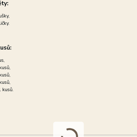
ty:
ušky,
ičky.
usů:
us,
kusů,
kusů,
kusů,
 kusů.