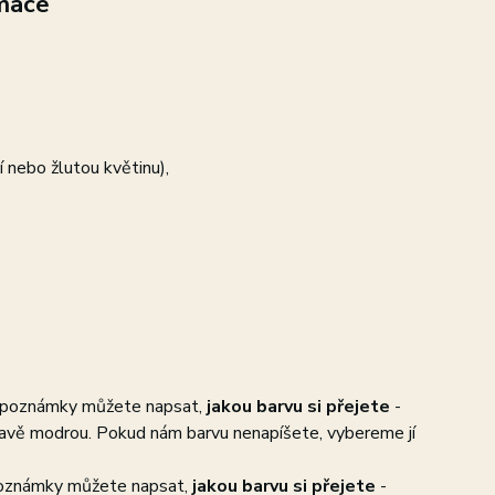
mace
í nebo žlutou květinu),
 poznámky můžete napsat,
jakou barvu si přejete
-
mavě modrou. Pokud nám barvu nenapíšete, vybereme jí
oznámky můžete napsat,
jakou barvu si přejete
-