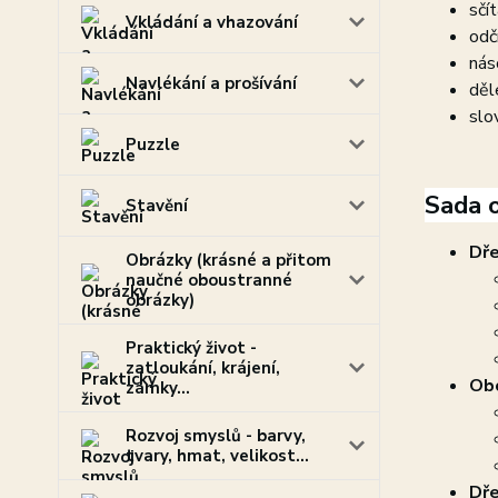
sčít
Vkládání a vhazování
odčí
nás
Navlékání a prošívání
děl
slov
Puzzle
Sada o
Stavění
Dře
Obrázky (krásné a přitom
naučné oboustranné
obrázky)
Praktický život -
zatloukání, krájení,
Obo
zámky...
Rozvoj smyslů - barvy,
tvary, hmat, velikost...
Dře