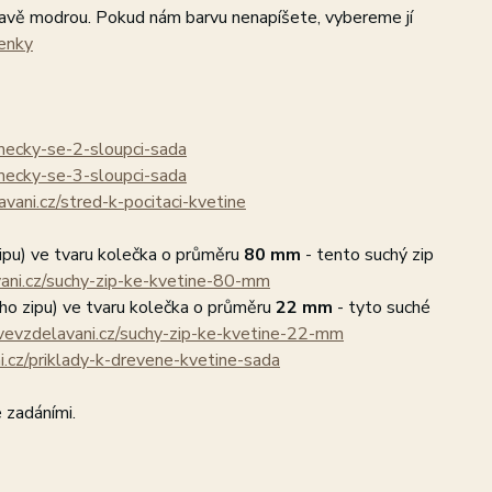
mavě modrou. Pokud nám barvu nenapíšete, vybereme jí
menky
omecky-se-2-sloupci-sada
omecky-se-3-sloupci-sada
vani.cz/stred-k-pocitaci-kvetine
ipu) ve tvaru kolečka o průměru
80 mm
- tento suchý zip
ani.cz/suchy-zip-ke-kvetine-80-mm
ho zipu) ve tvaru kolečka o průměru
22 mm
- tyto suché
vevzdelavani.cz/suchy-zip-ke-kvetine-22-mm
i.cz/priklady-k-drevene-kvetine-sada
 zadáními.