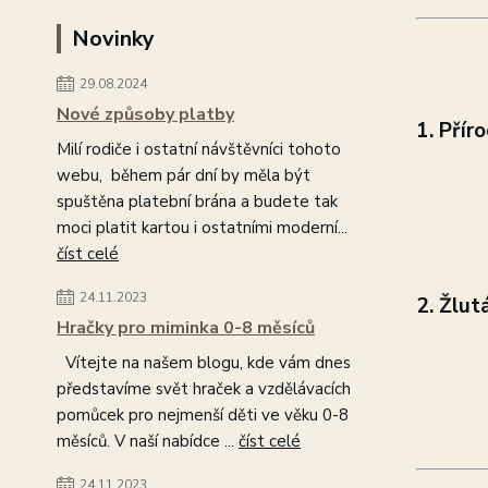
Novinky
29.08.2024
Nové způsoby platby
1. Přír
Milí rodiče i ostatní návštěvníci tohoto
webu, během pár dní by měla být
spuštěna platební brána a budete tak
moci platit kartou i ostatními moderní...
číst celé
24.11.2023
2. Žlut
Hračky pro miminka 0-8 měsíců
Vítejte na našem blogu, kde vám dnes
představíme svět hraček a vzdělávacích
pomůcek pro nejmenší děti ve věku 0-8
měsíců. V naší nabídce ...
číst celé
24.11.2023