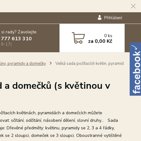
Přihlášení
 si rady? Zavolejte.
0
ks
 777 613 310
za
0,00 Kč
 9-17)
tiny, pyramidy a domečky
Velká sada počítacích květin, pyramid
d a domečků (s květinou v
ítacích květinách, pyramidách a domečcích můžete
ovat: sčítání, odčítání, násobení dělení, slovní druhy... Sada
je: Dřevěné předměty: květinu, pyramidy se 2, 3 a 4 řádky,
k se 2 sloupci, domeček se 3 sloupci. Oboustranné vytištěné