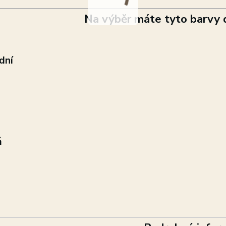
Na výběr máte tyto barvy 
odní
á