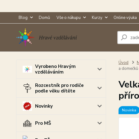
Blog
Domů
Vše o nákupu
Kurzy
Online výuka
Úvod
M
Vyrobeno Hravým
a domečků (
vzděláváním
Velk
Rozcestník pro rodiče
podle věku dítěte
přír
Novinky
Novinka
Pro MŠ