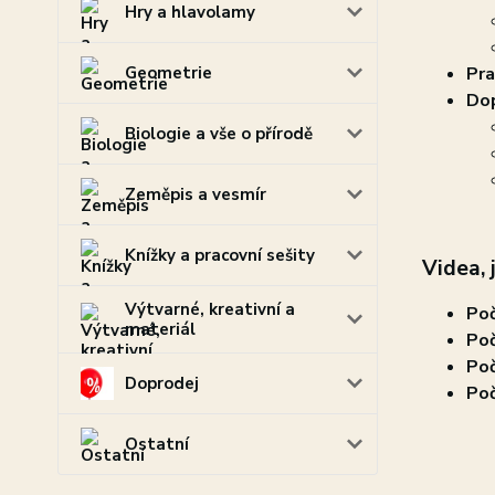
Hry a hlavolamy
Pra
Geometrie
Dop
Biologie a vše o přírodě
Zeměpis a vesmír
Knížky a pracovní sešity
Videa, 
Výtvarné, kreativní a
Poč
materiál
Poč
Poč
Doprodej
Poč
Ostatní