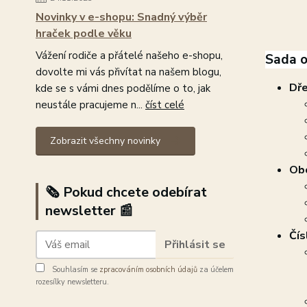
Novinky v e-shopu: Snadný výběr
hraček podle věku
Vážení rodiče a přátelé našeho e-shopu,
Sada o
dovolte mi vás přivítat na našem blogu,
Dře
kde se s vámi dnes podělíme o to, jak
neustále pracujeme n...
číst celé
Zobrazit všechny novinky
Obo
🗞️ Pokud chcete odebírat
newsletter 📰
Čís
Přihlásit se
Souhlasím se
zpracováním osobních údajů
za účelem
rozesílky newsletteru.