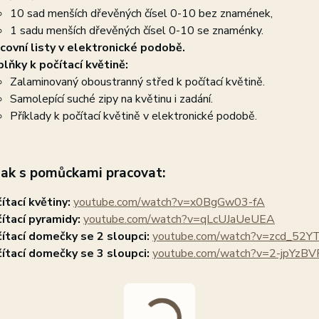
10 sad menších dřevěných čísel 0-10 bez znamének,
1 sadu menších dřevěných čísel 0-10 se znaménky.
covní listy v elektronické podobě.
lňky k počítací květině:
Zalaminovaný oboustranný střed k počítací květině.
Samolepící suché zipy na květinu i zadání.
Příklady k počítací květině v elektronické podobě.
jak s pomůckami pracovat:
ítací květiny:
youtube.com/watch?v=x0BgGw03-fA
ítací pyramidy:
youtube.com/watch?v=qLcUJaUeUEA
ítací domečky se 2 sloupci:
youtube.com/watch?v=zcd_52
ítací domečky se 3 sloupci:
youtube.com/watch?v=2-jpYzB