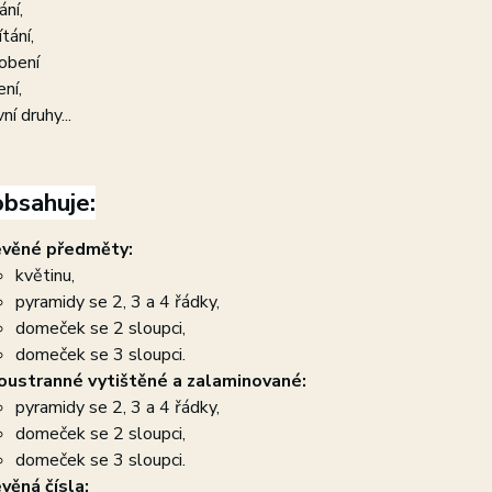
ání,
tání,
obení
ení,
ní druhy...
bsahuje:
věné předměty:
květinu,
pyramidy se 2, 3 a 4 řádky,
domeček se 2 sloupci,
domeček se 3 sloupci.
ustranné vytištěné a zalaminované:
pyramidy se 2, 3 a 4 řádky,
domeček se 2 sloupci,
domeček se 3 sloupci.
věná čísla: