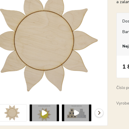
a zala
Dos
Bar
Nej
1 
Číslo p
Vyrobe