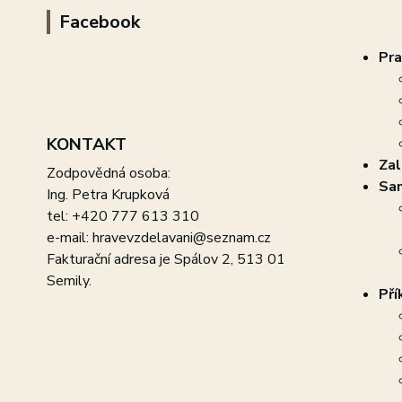
Facebook
Pra
KONTAKT
Zal
Zodpovědná osoba:
Sam
Ing. Petra Krupková
tel: +420 777 613 310
e-mail: hravevzdelavani@seznam.cz
Fakturační adresa je Spálov 2, 513 01
Semily.
Pří