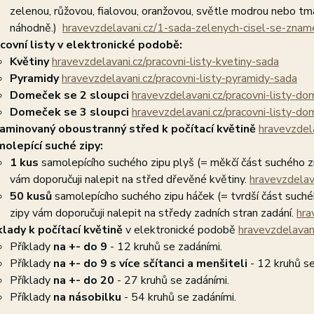
zelenou, růžovou, fialovou, oranžovou, světle modrou nebo t
náhodně.)
hravevzdelavani.cz/1-sada-zelenych-cisel-se-zna
covní listy v elektronické podobě:
Květiny
hravevzdelavani.cz/pracovni-listy-kvetiny-sada
Pyramidy
hravevzdelavani.cz/pracovni-listy-pyramidy-sada
Domeček se 2 sloupci
hravevzdelavani.cz/pracovni-listy-d
Domeček se 3 sloupci
hravevzdelavani.cz/pracovni-listy-d
aminovaný oboustranný střed k počítací květině
hravevzdela
olepící suché zipy:
1 kus
samolepícího suchého zipu plyš (= měkčí část suchého z
vám doporučuji nalepit na střed dřevěné květiny.
hravevzdelav
50 kusů
samolepícího suchého zipu háček (= tvrdší část suché
zipy vám doporučuji nalepit na středy zadních stran zadání.
hra
klady k počítací květině
v elektronické podobě
hravevzdelavan
Příklady
na +- do 9
- 12 kruhů se zadáními.
Příklady
na +- do 9
s více sčítanci a menšiteli
- 12 kruhů se
Příklady
na +- do 20
- 27 kruhů se zadáními.
Příklady
na násobilku
- 54 kruhů se zadáními.