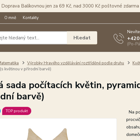
Doprava Balíkovnou jen za 69 Kč, nad 3000 Kč poštovné zdarma
O mně
Kontakty
Nevíte
Hledat
+420
(Po-Pá
atematika
Výrobky Hravého vzdělávání roztříděné podle druhu
Kvě
s květinou v přírodní barvě)
á sada počítacích květin, pyrami
odní barvě)
TOP produkt
Na poč
procvič
obsahu
domeče