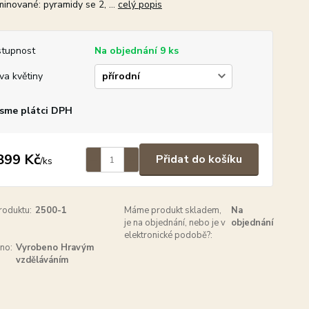
minované: pyramidy se 2, ...
celý popis
tupnost
Na objednání 9 ks
va květiny
sme plátci DPH
899 Kč
Přidat do košíku
/
ks
roduktu:
2500-1
Máme produkt skladem,
Na
je na objednání, nebo je v
objednání
elektronické podobě?:
no:
Vyrobeno Hravým
vzděláváním