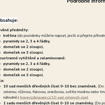
Podrobné infor
bsahuje:
věné předměty:
květina
(do poznámky můžete napsat, jestli si přejete přírodn
pyramidy se 2, 3 a 4 řádky,
domeček se 2 sloupci,
domeček se 3 sloupci.
ustranné vytištěné a zalaminované:
pyramidy se 2, 3 a 4 řádky,
domeček se 2 sloupci,
domeček se 3 sloupci.
la:
10 sad menších dřevěných čísel 0-10 bez znamének.
(Do
zelenou, růžovou, fialovou, oranžovou, světle modrou nebo t
náhodně.)
hravevzdelavani.cz/10-sad-zelenych-cisel
1 sadu menších dřevěných čísel 0-10 se znaménky.
(Do p