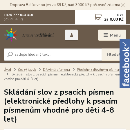
Doprava Balíkovnou jen za 69 Kč, nad 3000 Kč poštovné zdarma
0
ks
+420 777 613 310
za
0,00 Kč
(Po-Pá 9-17)
Menu
Hledat
Úvod
Český jazyk
Dřevěná písmena
Předlohy k dřevěným písmenům
Skládání slov z psacích písmen (elektronické předlohy k psacím písmenům
vhodné pro děti 4-8 let)
Skládání slov z psacích písmen
(elektronické předlohy k psacím
písmenům vhodné pro děti 4-8
let)