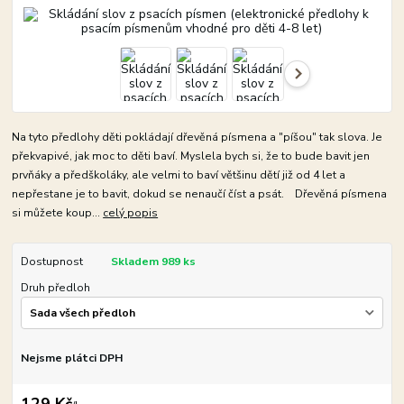
Na tyto předlohy děti pokládají dřevěná písmena a "píšou" tak slova. Je
překvapivé, jak moc to děti baví. Myslela bych si, že to bude bavit jen
prvňáky a předškoláky, ale velmi to baví většinu dětí již od 4 let a
nepřestane je to bavit, dokud se nenaučí číst a psát. Dřevěná písmena
si můžete koup...
celý popis
Dostupnost
Skladem 989 ks
Druh předloh
Nejsme plátci DPH
129 Kč