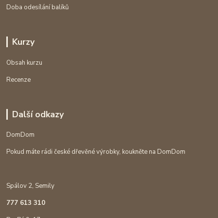
Doba odesílání balíků
Kurzy
Obsah kurzu
Recenze
Další odkazy
DomDom
Pokud máte rádi české dřevěné výrobky, koukněte na DomDom
Spálov 2, Semily
777 613 310