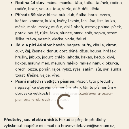
Rodina
14 slov:
máma, mamka, táta, taťka, tatínek, rodina,
rodiče, bratr, sestra, teta, strýc, dítě, děti, děda.
Příroda 39 slov:
blesk, buk, dub, fialka, hora, jezero,
kaštan, kometa, kukla, květy, leknín, les, lípa, list, louka,
měsíc, moře, mraky, mušle, obilí, oheň, ostrov, palma, písek,
potok, poušť, růže, řeka, slunce, smrk, sníh, sopka, strom,
šiška, tráva, vesmír, vločka, voda, žalud.
Jídlo a pití 44 slov:
banán, bageta, buřty, cibule, citron,
cukr, čaj, česnek, donut, dort, dýně, džus, houba, hrášek,
hrušky, jablko, jogurt, chléb, jahoda, kakao, kečup, kiwi,
kokos, maliny, med, meloun, mléko, mrkev, nanuk, okurka,
ořech, pizza, pohár, rajče, rybíz, rýže, salám, sůl, sýr, šunka,
toast, třešně, vejce, víno.
Psaní malých i velkých písmen:
Pozor, tyto předlohy
nepasují ke stejným písmenům, ale k těmto písmenům v
obrovské velikosti
hravevzdelavani.cz/drevena-psaci-
pismena-v-obrovske-velikosti
Předlohy jsou elektronické.
Pokud si přejete předlohy
vytisknout, napište mi email na hravevzdelavani@seznam.cz,