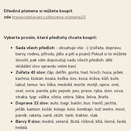
Dřevěná písmena si můžete koupit
zde
hravevzdelavani.cz/drevena-pismena15
Vyberte prosím, které předlohy chcete koupit:
Sada všech předloh
- obsahuje vše :-) (zvířata, dopravu,
barvy, rodinu, přírodu, jídlo a pití a psaní) Pokud si to můžete
dovolit, pak vám doporučuji sadu všech předloh, děti
skládání slov opravdu velmi baví.
Zvířata 43 slov:
čáp, delfín, gorila, had, hroch, husa, ježek,
kachna, klokan, koala, kočka, kos, koza, kráva, kůň, kuře,
labuť, lemur, lev, liška, medvěd, morče, motýl, opice, orel,
osel, ovce, panda, páv, pejsek, pes, prase, ryba, slon, sova,
straka, tygr, vážka, včela, zebra, žába, želva, žirafa.
Doprava 22 slov:
auto, bagr, balón, bus, hasiči, jachta,
jeřáb, kamion, kočár, koleje, kolo, kombajn, loď, metro, most,
parník, raketa, saně, skútr, tank, traktor, vlak.
Barvy 8 slov:
modrá, zelená, žlutá, růžová, bílá, černá, šedá,
hnědá.