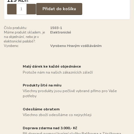
/
ks
Přidat do košíku
Číslo produktu:
1503-1
Máme produkt skladem, je
Elektronické
na objednání, nebo je v
elektronické podobě?:
Vyrobeno:
Vyrobeno Hravým vzděláváním
Malý dárek ke každé objednávce
Protože nám na našich zákaznících záleží
Produkty šité na míru
Všechny produkty jsou pečlivě vybrané přímo pro Vaše
potřeby
Odesíláme obratem
Všechno zboží odesíláme co nejrychleji
Doprava zdarma nad 3.000,- Kč
Při dopravě pomocí kurýrní služby Balíkovna a Zásilkovna