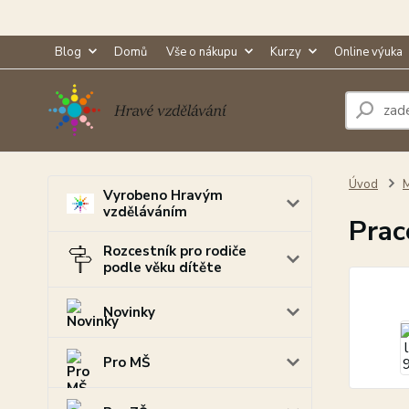
Blog
Domů
Vše o nákupu
Kurzy
Online výuka
Úvod
M
Vyrobeno Hravým
vzděláváním
Prac
Rozcestník pro rodiče
podle věku dítěte
Novinky
Pro MŠ