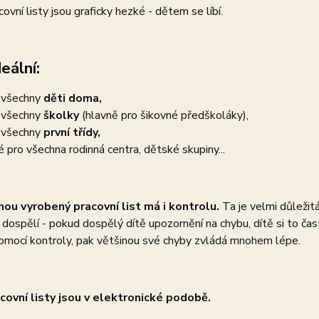
covní listy jsou graficky hezké - dětem se líbí.
eální:
 všechny
děti doma,
 všechny
školky
(hlavně pro šikovné předškoláky),
 všechny
první třídy,
é pro všechna rodinná centra, dětské skupiny...
ou vyrobený pracovní list má i kontrolu.
Ta je velmi důležitá
í dospělí - pokud dospělý dítě upozornění na chybu, dítě si to čas
omocí kontroly, pak většinou své chyby zvládá mnohem lépe.
covní listy jsou v elektronické podobě.