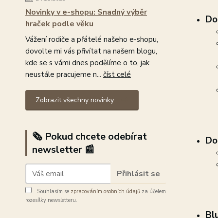
Novinky v e-shopu: Snadný výběr
Do
hraček podle věku
Vážení rodiče a přátelé našeho e-shopu,
dovolte mi vás přivítat na našem blogu,
kde se s vámi dnes podělíme o to, jak
neustále pracujeme n...
číst celé
Zobrazit všechny novinky
🗞️ Pokud chcete odebírat
Do
newsletter 📰
Přihlásit se
Souhlasím se
zpracováním osobních údajů
za účelem
rozesílky newsletteru.
Bl