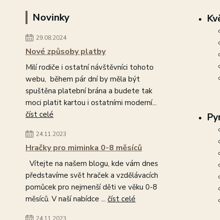
Novinky
Kvě
29.08.2024
Nové způsoby platby
Milí rodiče i ostatní návštěvníci tohoto
webu, během pár dní by měla být
spuštěna platební brána a budete tak
moci platit kartou i ostatními moderní...
číst celé
Py
24.11.2023
Hračky pro miminka 0-8 měsíců
Vítejte na našem blogu, kde vám dnes
představíme svět hraček a vzdělávacích
pomůcek pro nejmenší děti ve věku 0-8
měsíců. V naší nabídce ...
číst celé
24.11.2023