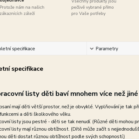
objednávce
Všechny produkty jsou
Protože nám na našich
pečlivě vybrané přímo
zákaznících záleží
pro Vaše potřeby
etní specifikace
Parametry
tní specifikace
racovní listy děti baví mnohem více než jiné 
psaní mají děti větší prostor, než je obvyklé. Vyplňování je tak př
funkcemi a děti školkového věku.
covní listy jsou pestré - děti se tak nenudí. (Různé děti mohou pr
covní listy mají různou obtížnost. (Dítě může začít s nejjednodu
ou děti dostat různou obtížnost podle svých schopností.)