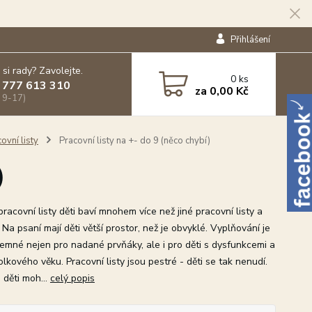
Přihlášení
 si rady? Zavolejte.
0
ks
 777 613 310
za
0,00 Kč
 9-17)
ovní listy
Pracovní listy na +- do 9 (něco chybí)
)
acovní listy děti baví mnohem více než jiné pracovní listy a
 Na psaní mají děti větší prostor, než je obvyklé. Vyplňování je
íjemné nejen pro nadané prvňáky, ale i pro děti s dysfunkcemi a
olkového věku. Pracovní listy jsou pestré - děti se tak nenudí.
 děti moh...
celý popis