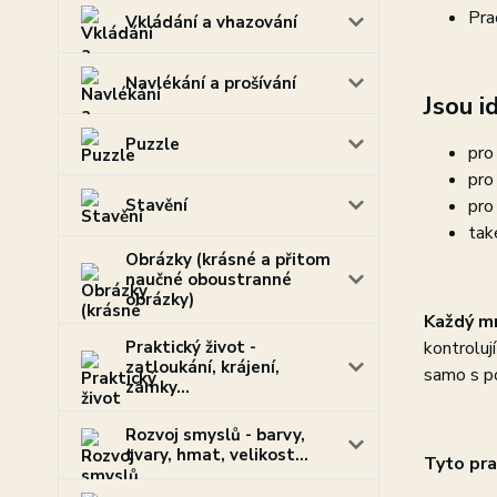
Pra
Vkládání a vhazování
Navlékání a prošívání
Jsou id
Puzzle
pro
pro
Stavění
pro
tak
Obrázky (krásné a přitom
naučné oboustranné
obrázky)
Každý mn
Praktický život -
kontroluj
zatloukání, krájení,
samo s p
zámky...
Rozvoj smyslů - barvy,
tvary, hmat, velikost...
Tyto pra