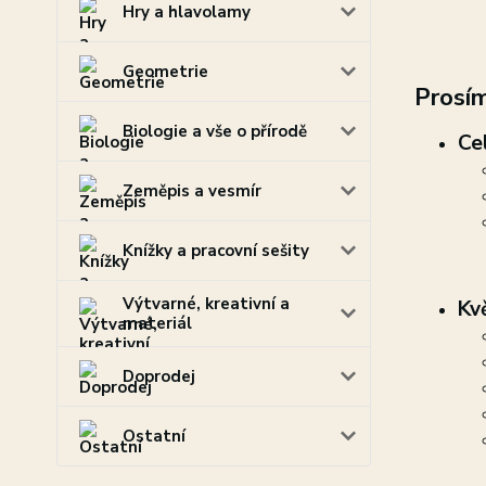
Hry a hlavolamy
Geometrie
Prosím
Biologie a vše o přírodě
Ce
Zeměpis a vesmír
Knížky a pracovní sešity
Výtvarné, kreativní a
Kv
materiál
Doprodej
Ostatní