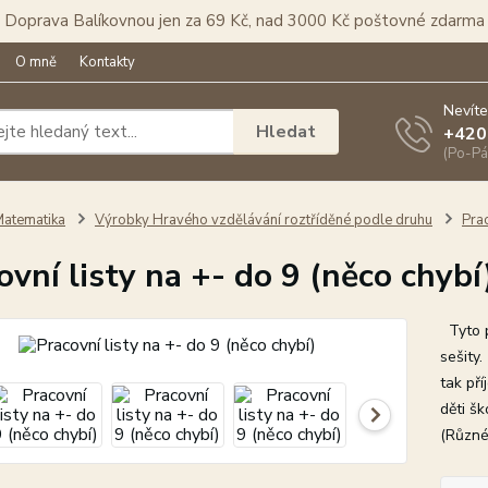
Doprava Balíkovnou jen za 69 Kč, nad 3000 Kč poštovné zdarma
O mně
Kontakty
Nevíte
Hledat
+420
(Po-Pá
atematika
Výrobky Hravého vzdělávání roztříděné podle druhu
Prac
ovní listy na +- do 9 (něco chybí
Tyto pr
sešity.
tak př
děti šk
(Různé