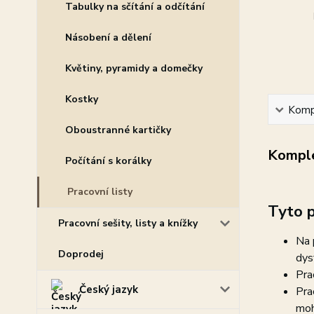
Tabulky na sčítání a odčítání
Násobení a dělení
Květiny, pyramidy a domečky
Kostky
Kompl
Oboustranné kartičky
Komple
Počítání s korálky
Pracovní listy
Tyto p
Pracovní sešity, listy a knížky
Na 
Doprodej
dys
Pra
Český jazyk
Pra
moh