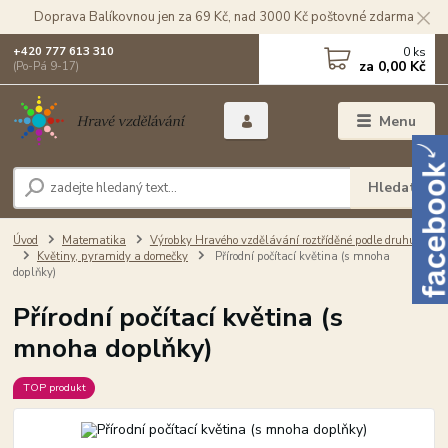
Doprava Balíkovnou jen za 69 Kč, nad 3000 Kč poštovné zdarma
0
ks
+420 777 613 310
za
0,00 Kč
(Po-Pá 9-17)
Menu
Hledat
Úvod
Matematika
Výrobky Hravého vzdělávání roztříděné podle druhu
Květiny, pyramidy a domečky
Přírodní počítací květina (s mnoha
doplňky)
Přírodní počítací květina (s
mnoha doplňky)
TOP produkt