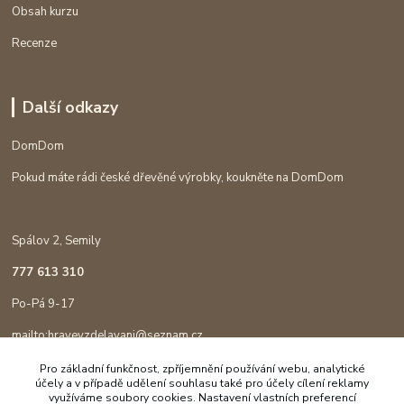
Obsah kurzu
Recenze
Další odkazy
DomDom
Pokud máte rádi české dřevěné výrobky, koukněte na DomDom
Spálov 2, Semily
777 613 310
Po-Pá 9-17
mailto:hravevzdelavani@seznam.cz
Pro základní funkčnost, zpříjemnění používání webu, analytické
účely a v případě udělení souhlasu také pro účely cílení reklamy
využíváme soubory cookies. Nastavení vlastních preferencí