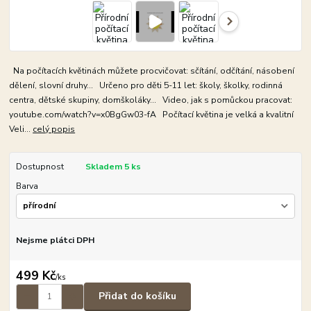
Na počítacích květinách můžete procvičovat: sčítání, odčítání, násobení
dělení, slovní druhy... Určeno pro děti 5-11 let: školy, školky, rodinná
centra, dětské skupiny, domškoláky... Video, jak s pomůckou pracovat:
youtube.com/watch?v=x0BgGw03-fA Počítací květina je velká a kvalitní
Veli...
celý popis
Dostupnost
Skladem 5 ks
Barva
Nejsme plátci DPH
499 Kč
/
ks
Přidat do košíku