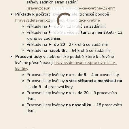
středy zadních stran zadání.
hravevzdelavani.cz/suchy-zip-ke-kvetine-22-mm
Příklady k počítací květině
v elektronické podobě
hravevzdelavani.cz/priklady-k-pocitaci-kvetine
Příklady
na +- do 9
- 12 kruhů se zadáními.
Příklady
na +- do 9
s více sčítanci a menšiteli
- 12
kruhů se zadáními.
Příklady
na +- do 20
- 27 kruhů se zadáními.
Příklady
na násobilku
- 54 kruhů se zadáními.
Pracovní listy
v elektronické podobě, které k dřevěné
květině přesně pasují
hravevzdelavani.cz/pracovni-listy-
kvetiny
Pracovní listy květiny
na +- do 9
- 4 pracovní listy.
Pracovní listy květiny
s více sčítanci a menšiteli na
+- do 9
- 4 pracovní listy.
Pracovní listy květiny
na +- do 20
- 9 pracovních
listů.
Pracovní listy květiny
na násobilku
- 18 pracovních
listů.