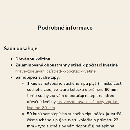
Podrobné informace
Sada obsahuje:
Dřevěnou květinu.
Zalaminovaný oboustranný střed k počítací květině
hravevzdelavani.cz/stred-k-pocitaci-kvetine
Samolepící suché zipy:
1 kus
samolepícího suchého zipu plyš (= měkčí část
suchého zipu) ve tvaru kolečka o průměru
80 mm
-
tento suchý zip vám doporučuji nalepit na střed
dřevěné květiny.
hravevzdelavani.cz/suchy-zip-ke-
kvetine-80-mm
50 kusů
samolepícího suchého zipu háček (= tvrdší
část suchého zipu) ve tvaru kolečka o průměru
22
mm
- tyto suché zipy vám doporučuji nalepit na