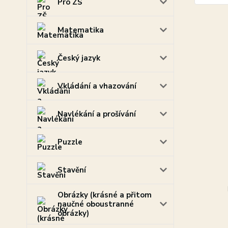
Pro ZŠ
Matematika
Český jazyk
Vkládání a vhazování
Navlékání a prošívání
Puzzle
Stavění
Obrázky (krásné a přitom
naučné oboustranné
obrázky)