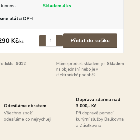
tupnost
Skladem 4 ks
sme plátci DPH
290 Kč
Přidat do košíku
/
ks
roduktu:
9012
Máme produkt skladem, je
Skladem
na objednání, nebo je v
elektronické podobě?:
Doprava zdarma nad
Odesíláme obratem
3.000,- Kč
Všechno zboží
Při dopravě pomocí
odesíláme co nejrychleji
kurýrní služby Balíkovna
a Zásilkovna