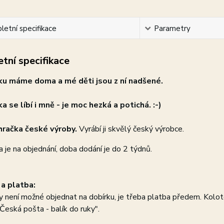
etní specifikace
Parametry
tní specifikace
u máme doma a mé děti jsou z ní nadšené.
a se líbí i mně - je moc hezká a potichá. :-)
 hračka české výroby.
Vyrábí ji skvělý český výrobce.
 je na objednání, doba dodání je do 2 týdnů.
a platba:
 není možné objednat na dobírku, je třeba platba předem. Kolo
Česká pošta - balík do ruky".