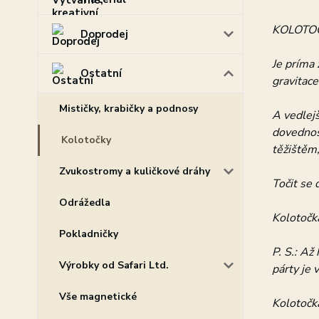
KOLOTOČKA
Doprodej
Je príma 
Ostatní
gravitace
Mističky, krabičky a podnosy
A vedlejš
dovednost
Kolotočky
těžištěm,
Zvukostromy a kuličkové dráhy
Točit se 
Odrážedla
Kolotočka
Pokladničky
P. S.: Až
Výrobky od Safari Ltd.
párty je 
Vše magnetické
Kolotočka