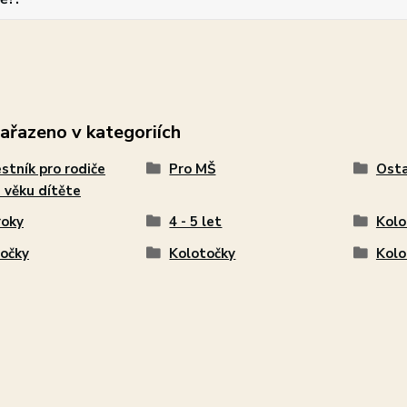
zařazeno v kategoriích
stník pro rodiče
Pro MŠ
Osta
 věku dítěte
roky
4 - 5 let
Kolo
očky
Kolotočky
Kolo