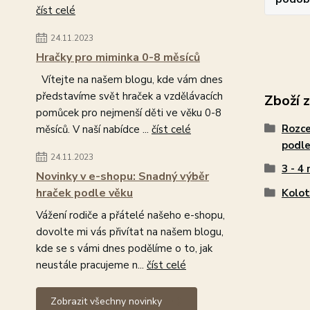
číst celé
24.11.2023
Hračky pro miminka 0-8 měsíců
Vítejte na našem blogu, kde vám dnes
představíme svět hraček a vzdělávacích
Zboží 
pomůcek pro nejmenší děti ve věku 0-8
Rozce
měsíců. V naší nabídce ...
číst celé
podle
24.11.2023
3 - 4 
Novinky v e-shopu: Snadný výběr
hraček podle věku
Kolot
Vážení rodiče a přátelé našeho e-shopu,
dovolte mi vás přivítat na našem blogu,
kde se s vámi dnes podělíme o to, jak
neustále pracujeme n...
číst celé
Zobrazit všechny novinky