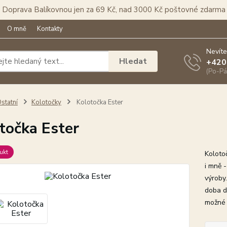
Doprava Balíkovnou jen za 69 Kč, nad 3000 Kč poštovné zdarma
O mně
Kontakty
Nevíte
Hledat
+420
(Po-Pá
statní
Kolotočky
Kolotočka Ester
točka Ester
ukt
Koloto
i mně 
výroby.
doba d
možné o