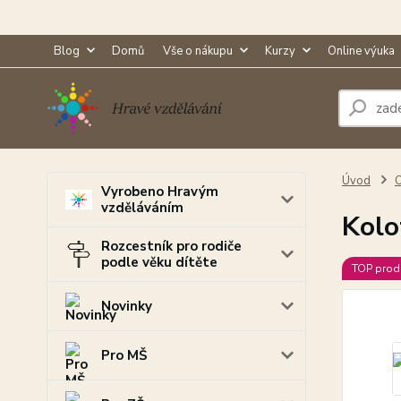
Blog
Domů
Vše o nákupu
Kurzy
Online výuka
Úvod
O
Vyrobeno Hravým
vzděláváním
Kolo
Rozcestník pro rodiče
podle věku dítěte
TOP prod
Novinky
Pro MŠ