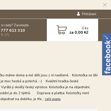
Přihlášení
 si rady? Zavolejte.
0
ks
 777 613 310
za
0,00 Kč
 9-17)
čku máme doma a mé děti jsou z ní nadšené. Kolotočka se líbí
- je moc hezká a potichá. :-) Kvalitní hračka české
 Vyrábí ji skvělý český výrobce. Kolotočka je na objednání,
odání je do 2 týdnů. Doprava a platba: Kolotočky není
bjednat na dobírku, je tře...
celý popis