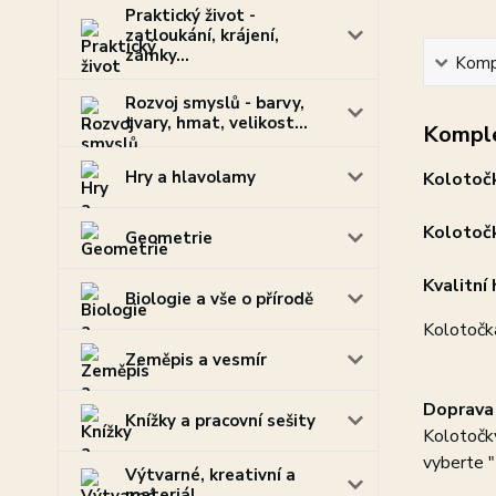
Praktický život -
zatloukání, krájení,
zámky...
Kompl
Rozvoj smyslů - barvy,
tvary, hmat, velikost...
Komple
Hry a hlavolamy
Kolotočk
Kolotočk
Geometrie
Kvalitní
Biologie a vše o přírodě
Kolotočka
Zeměpis a vesmír
Doprava 
Knížky a pracovní sešity
Kolotočky
vyberte "
Výtvarné, kreativní a
materiál