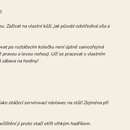
!
u. Zažívat na vlastní kůži, jak působí odstředivá síla a
čkovat po roztáčecím kolečku není úplně samozřejmá
vě pravou a levou nohou). Učí se pracovat s vlastním
á zábava na hodiny!
.
jako otáčecí servírovací nástavec na stůl! Zejména při
čištění ji proto stačí otřít vlhkým hadříkem.