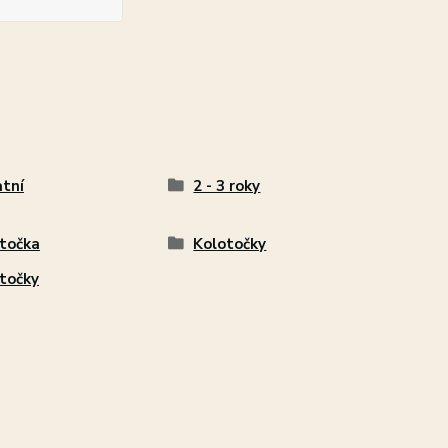
tní
2 - 3 roky
točka
Kolotočky
točky