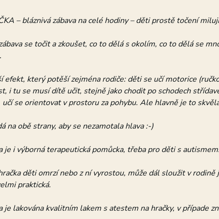
 – bláznivá zábava na celé hodiny – děti prostě točení milují
zábava se točit a zkoušet, co to dělá s okolím, co to dělá se mno
.
í efekt, který potěší zejména rodiče: děti se učí motorice (ru
, i tu se musí dítě učit, stejně jako chodit po schodech střída
 učí se orientovat v prostoru za pohybu. Ale hlavně je to skvěl
dá na obě strany, aby se nezamotala hlava :-)
 je i výborná terapeutická pomůcka, třeba pro děti s autismem
 hračka děti omrzí nebo z ní vyrostou, může dál sloužit v rodině 
velmi praktická.
 je lakována kvalitním lakem s atestem na hračky, v případe zne