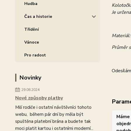
Hudba
Kolotočk
Je určena
Čas a historie
Třídění
Materiál:
Vánoce
Průměr s
Pro radost
Odesíláme
Novinky
29.08.2024
Nové způsoby platby
Param
Milí rodiče i ostatní návštěvníci tohoto
webu, během pár dní by měla být
Máme 
spuštěna platební brána a budete tak
objedn
moci platit kartou i ostatními moderní...
podob