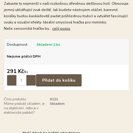
Zabavte ty nejmenší s naší rozkošnou dřevěnou dešťovou holí. Obnovuje
jemný uklidňující zvuk deště. Jak budete nástrojem otáčet, barevné
korálky budou kaskádovitě padat průhlednou trubicí a vytvářet fascinující
zvuky a vizuální efekty. Ideální smyslová hračka pro miminko.
Naše senzorická hračka by...
celý popis
Dostupnost
Skladem 1 ks
Nejsme plátci DPH
291 Kč
/
ks
Přidat do košíku
Číslo produktu:
9221
Máme produkt skladem, je
Skladem
na objednání, nebo je v
elektronické podobě?:
Malý dárek ke každé objednávce