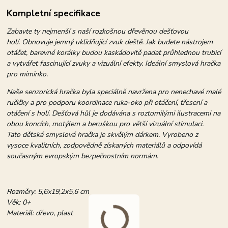
Kompletní specifikace
Zabavte ty nejmenší s naší rozkošnou dřevěnou dešťovou
holí. Obnovuje jemný uklidňující zvuk deště. Jak budete nástrojem
otáčet, barevné korálky budou kaskádovitě padat průhlednou trubicí
a vytvářet fascinující zvuky a vizuální efekty. Ideální smyslová hračka
pro miminko.
Naše senzorická hračka byla speciálně navržena pro nenechavé malé
ručičky a pro podporu koordinace ruka-oko při otáčení, třesení a
otáčení s holí. Dešťová hůl je dodávána s roztomilými ilustracemi na
obou koncích, motýlem a beruškou pro větší vizuální stimulaci.
Tato dětská smyslová hračka je skvělým dárkem. Vyrobeno z
vysoce kvalitních, zodpovědně získaných materiálů a odpovídá
současným evropským bezpečnostním normám.
Rozměry: 5,6x19,2x5,6 cm
Věk: 0+
Materiál: dřevo, plast