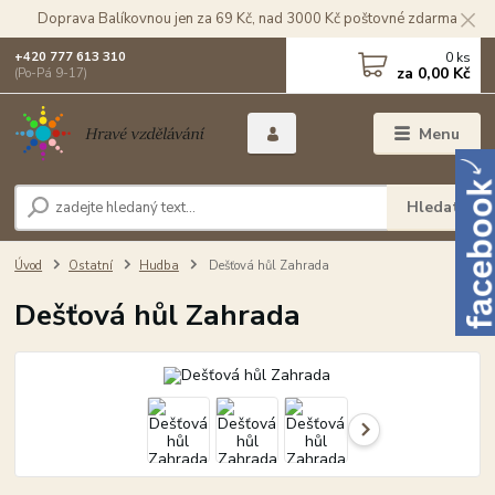
Doprava Balíkovnou jen za 69 Kč, nad 3000 Kč poštovné zdarma
0
ks
+420 777 613 310
za
0,00 Kč
(Po-Pá 9-17)
Menu
Hledat
Úvod
Ostatní
Hudba
Dešťová hůl Zahrada
Dešťová hůl Zahrada