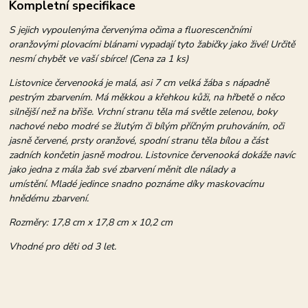
Kompletní specifikace
S jejich vypoulenýma červenýma očima a fluorescenčními
oranžovými plovacími blánami vypadají tyto žabičky jako živé! Určitě
nesmí chybět ve vaší sbírce! (Cena za 1 ks)
Listovnice červenooká je malá, asi 7 cm velká žába s nápadně
pestrým zbarvením. Má měkkou a křehkou kůži, na hřbetě o něco
silnější než na břiše. Vrchní stranu těla má světle zelenou, boky
nachové nebo modré se žlutým či bílým příčným pruhováním, oči
jasně červené, prsty oranžové, spodní stranu těla bílou a část
zadních končetin jasně modrou. Listovnice červenooká dokáže navíc
jako jedna z mála žab své zbarvení měnit dle nálady a
umístění. Mladé jedince snadno poznáme díky maskovacímu
hnědému zbarvení.
Rozměry: 17,8 cm x 17,8 cm x 10,2 cm
Vhodné pro děti od 3 let.