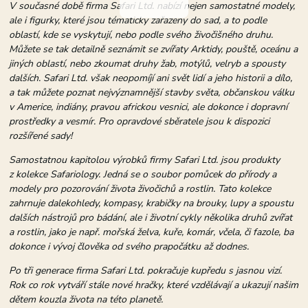
V současné době firma Safari Ltd. nabízí nejen samostatné modely,
ale i figurky, které jsou tématicky zařazeny do sad, a to podle
oblastí, kde se vyskytují, nebo podle svého živočišného druhu.
Můžete se tak detailně seznámit se zvířaty Arktidy, pouště, oceánu a
jiných oblastí, nebo zkoumat druhy žab, motýlů, velryb a spousty
dalších. Safari Ltd. však neopomíjí ani svět lidí a jeho historii a dílo,
a tak můžete poznat nejvýznamnější stavby světa, občanskou válku
v Americe, indiány, pravou africkou vesnici, ale dokonce i dopravní
prostředky a vesmír. Pro opravdové sběratele jsou k dispozici
rozšířené sady!
Samostatnou kapitolou výrobků firmy Safari Ltd. jsou produkty
z kolekce Safariology. Jedná se o soubor pomůcek do přírody a
modely pro pozorování života živočichů a rostlin. Tato kolekce
zahrnuje dalekohledy, kompasy, krabičky na brouky, lupy a spoustu
dalších nástrojů pro bádání, ale i životní cykly několika druhů zvířat
a rostlin, jako je např. mořská želva, kuře, komár, včela, či fazole, ba
dokonce i vývoj člověka od svého prapočátku až dodnes.
Po tři generace firma Safari Ltd. pokračuje kupředu s jasnou vizí.
Rok co rok vytváří stále nové hračky, které vzdělávají a ukazují našim
dětem kouzla života na této planetě.