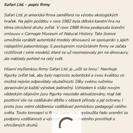
Safari Ltd. – popis firmy
Safari Ltd. je americká firma zaměřená na výrobu ekologických
hraček. Na jejím počátku v roce 1982 byla dětská karetní hra na
téma ohrožené druhy zvířat. V roce 1986 firma podepsala licenční
smlouvu s Carnegie Museum of Natural History. Tato licence
umožnila vyrábět autentické modely dinosaurů ve spolupráci s jejich
nejlepšími paleontology. S postupným rozrůstáním firmy se začala
rozšiřovat i série modelů, které se už neomezovaly jen na dinosaury,
ale nabízely pohled na celý svět.
Hlavní myšlenkou firmy Safari Ltd. je „učit se hrou“. Navrhuje
figurky zvířat tak, aby byly naprosto autentické a svou kvalitou co
možná nejvíce odpovídaly skutečnosti. Díky svému ručnímu
zpracování je každý výrobek jedinečný. Vzhledem k stále novým
vědeckým objevům jsou figurky neustále aktualizovány, mají tak
pozitivní vliv na vzdělávání dítěte v oblasti přírody a její ochrany. I
proto jsou velmi oblíbenou vzdělávací pomůckou pedagogů celého
světa. Touto koncepcí si firma Safari Ltd. vysloužila řadu ocenění za
podporu vzdělanosti a význam ochrany životního prostředí a
ohrožených druhů.