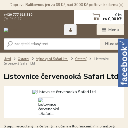
Doprava Balíkovnou jen za 69 Kč, nad 3000 Kč poštovné zdarma
0
ks
+420 777 613 310
za
0,00 Kč
(Po-Pá 9-17)
Menu
Hledat
Úvod
Ostatní
Výrobky od Safari Ltd.
Ostatní
Listovnice
červenooká Safari Ltd
Listovnice červenooká Safari Ltd
S jejich vypoulenýma červenýma očima a fluorescenčními oranžovými