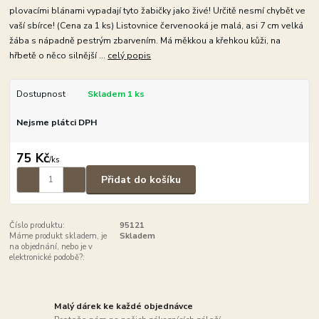
plovacími blánami vypadají tyto žabičky jako živé! Určitě nesmí chybět ve
vaší sbírce! (Cena za 1 ks) Listovnice červenooká je malá, asi 7 cm velká
žába s nápadně pestrým zbarvením. Má měkkou a křehkou kůži, na
hřbetě o něco silnější ...
celý popis
Dostupnost
Skladem 1 ks
Nejsme plátci DPH
75 Kč
/
ks
Přidat do košíku
Číslo produktu:
95121
Máme produkt skladem, je
Skladem
na objednání, nebo je v
elektronické podobě?:
Malý dárek ke každé objednávce