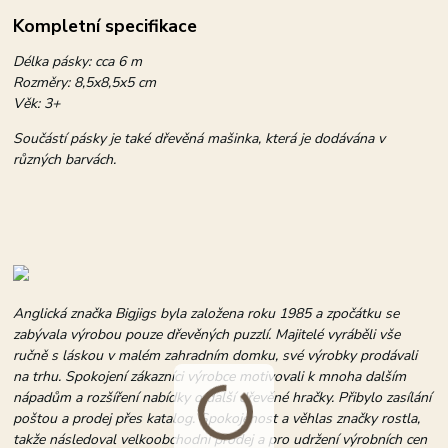
Kompletní specifikace
Délka pásky: cca 6 m
Rozměry: 8,5x8,5x5 cm
Věk: 3+
Součástí pásky je také dřevěná mašinka, která je dodávána v
různých barvách.
Anglická značka Bigjigs byla založena roku 1985 a zpočátku se
zabývala výrobou pouze dřevěných puzzlí. Majitelé vyráběli vše
ručně s láskou v malém zahradním domku, své výrobky prodávali
na trhu. Spokojení zákazníci výrobce motivovali k mnoha dalším
nápadům a rozšíření nabídky o další dřevěné hračky. Přibylo zasílání
poštou a prodej přes katalog. Spokojenost a věhlas značky rostla,
takže následoval velkoobchodní prodej a pro udržení výrobních cen