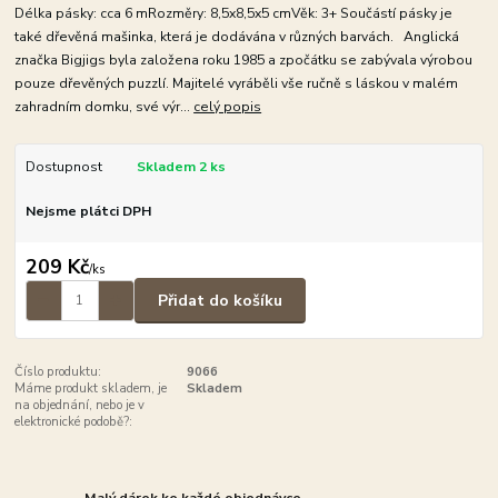
Délka pásky: cca 6 mRozměry: 8,5x8,5x5 cmVěk: 3+ Součástí pásky je
také dřevěná mašinka, která je dodávána v různých barvách. Anglická
značka Bigjigs byla založena roku 1985 a zpočátku se zabývala výrobou
pouze dřevěných puzzlí. Majitelé vyráběli vše ručně s láskou v malém
zahradním domku, své výr...
celý popis
Dostupnost
Skladem 2 ks
Nejsme plátci DPH
209 Kč
/
ks
Přidat do košíku
Číslo produktu:
9066
Máme produkt skladem, je
Skladem
na objednání, nebo je v
elektronické podobě?:
Malý dárek ke každé objednávce