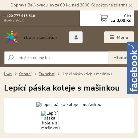
Doprava Balíkovnou jen za 69 Kč, nad 3000 Kč poštovné zdarma
0
ks
+420 777 613 310
za
0,00 Kč
(Po-Pá 9-17)
Menu
Hledat
Úvod
Ostatní
Pro radost
Lepící páska koleje s mašinkou
Lepící páska koleje s mašinkou