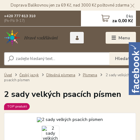
Doprava Balíkovnou jen za 69 Kč, nad 3000 Kč poštovné zdarma
0
ks
+420 777 613 310
za
0,00 Kč
(Po-Pá 9-17)
Menu
Hledat
Úvod
Český jazyk
Dřevěná písmena
Písmena
2 sady velkých
psacích písmen
2 sady velkých psacích písmen
TOP produkt