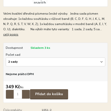
Velmi kvalitní dřevěná písmena české výroby. Jedna sada písmen
obsahuje: 1x každou souhlásku v růžové barvě (B, C, D, F, G, H, J, K, L, M,
N, P, Q, R, S, T, V, W, X, Z), 1x každou samohlásku v modré barvě (A, E, I, Y,
O, U), diakritiku. Na výběr máte tyto varianty: 1 sada, 2 sady, 5 sa...
celý popis
Dostupnost
Skladem 3 ks
Počet sad
Nejsme plátci DPH
349 Kč
/
ks
Přidat do košíku
Číslo produktu:
1051-2