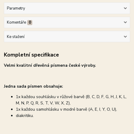
Parametry
Komentáře
0
Ke stažení
Kompletní specifikace
Velmi kvalitní dřevěná písmena české výroby.
Jedna sada písmen obsahuje:
1x každou souhlásku v růžové barvě (B, C, D, F, G, H, J, K, L,
M, N, P, Q, R, S, T, V, W, X, Z),
1x každou samohlásku v modré barvě (A, E, I, Y, O, U),
diakritiku.