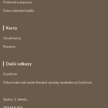
Poštovné a doprava
Doba odesílání balíků
Kurzy
Obsah kurzu
Recenze
Další odkazy
DomDom
Pokud máte rádi české dřevěné výrobky, koukněte na DomDom
Spálov 2, Semily
777 613 310