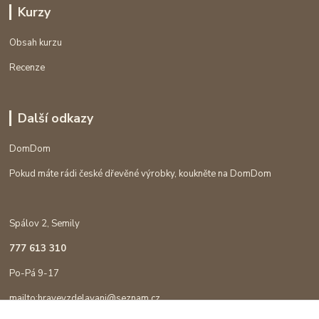
Kurzy
Obsah kurzu
Recenze
Další odkazy
DomDom
Pokud máte rádi české dřevěné výrobky, koukněte na DomDom
Spálov 2, Semily
777 613 310
Po-Pá 9-17
mailto:hravevzdelavani@seznam.cz