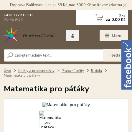
Doprava Balíkovnou jen za 69 Kč, nad 3000 Kč poštovné zdarma
0
ks
+420 777 613 310
za
0,00 Kč
(Po-Pá 9-17)
Menu
Hledat
Úvod
Knížky a pracovní sešity
Pracovní sešity
5. třída
Matematika pro páťáky
Matematika pro páťáky