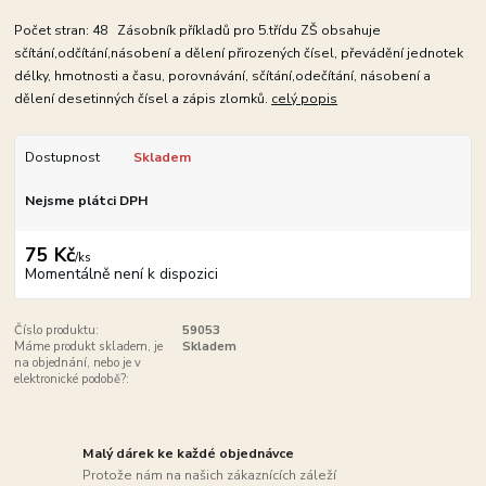
Počet stran: 48 Zásobník příkladů pro 5.třídu ZŠ obsahuje
sčítání,odčítání,násobení a dělení přirozených čísel, převádění jednotek
délky, hmotnosti a času, porovnávání, sčítání,odečítání, násobení a
dělení desetinných čísel a zápis zlomků.
celý popis
Dostupnost
Skladem
Nejsme plátci DPH
75 Kč
/
ks
Momentálně není k dispozici
Číslo produktu:
59053
Máme produkt skladem, je
Skladem
na objednání, nebo je v
elektronické podobě?:
Malý dárek ke každé objednávce
Protože nám na našich zákaznících záleží