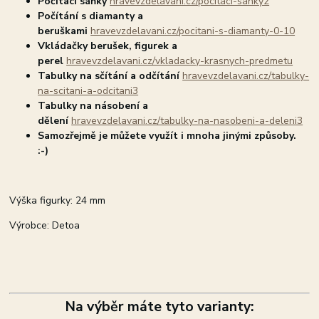
Počítací sáňky
hravevzdelavani.cz/pocitaci-sanky2
Počítání s diamanty a
beruškami
hravevzdelavani.cz/pocitani-s-diamanty-0-10
Vkládačky berušek, figurek a
perel
hravevzdelavani.cz/vkladacky-krasnych-predmetu
Tabulky na sčítání a odčítání
hravevzdelavani.cz/tabulky-
na-scitani-a-odcitani3
Tabulky na násobení a
dělení
hravevzdelavani.cz/tabulky-na-nasobeni-a-deleni3
Samozřejmě je můžete využít i mnoha jinými způsoby.
:-)
Výška figurky: 24 mm
Výrobce: Detoa
Na výběr máte tyto varianty: