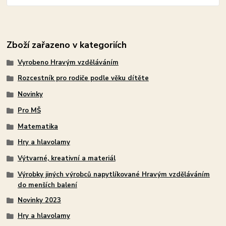
Zboží zařazeno v kategoriích
Vyrobeno Hravým vzděláváním
Rozcestník pro rodiče podle věku dítěte
Novinky
Pro MŠ
Matematika
Hry a hlavolamy
Výtvarné, kreativní a materiál
Výrobky jiných výrobců napytlíkované Hravým vzděláváním
do menších balení
Novinky 2023
Hry a hlavolamy