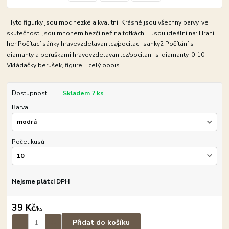
Tyto figurky jsou moc hezké a kvalitní. Krásné jsou všechny barvy, ve
skutečnosti jsou mnohem hezčí než na fotkách.. Jsou ideální na: Hraní
her Počítací sáňky hravevzdelavani.cz/pocitaci-sanky2 Počítání s
diamanty a beruškami hravevzdelavani.cz/pocitani-s-diamanty-0-10
Vkládačky berušek, figure...
celý popis
Dostupnost
Skladem 7 ks
Barva
Počet kusů
Nejsme plátci DPH
39 Kč
/
ks
Přidat do košíku