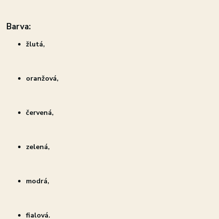
Barva:
žlutá,
oranžová,
červená,
zelená,
modrá,
fialová.