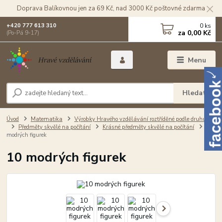
Doprava Balíkovnou jen za 69 Kč, nad 3000 Kč poštovné zdarma
0
ks
+420 777 613 310
za
0,00 Kč
(Po-Pá 9-17)
Menu
Hledat
Úvod
Matematika
Výrobky Hravého vzdělávání roztříděné podle druhu
Předměty skvělé na počítání
Krásné předměty skvělé na počítání
10
modrých figurek
10 modrých figurek