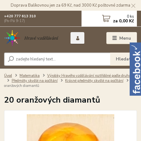
Doprava Balíkovnou jen za 69 Kč, nad 3000 Kč poštovné zdarma
0
ks
+420 777 613 310
za
0,00 Kč
(Po-Pá 9-17)
Menu
Hledat
Úvod
Matematika
Výrobky Hravého vzdělávání roztříděné podle druhu
Předměty skvělé na počítání
Krásné předměty skvělé na počítání
20
oranžových diamantů
20 oranžových diamantů