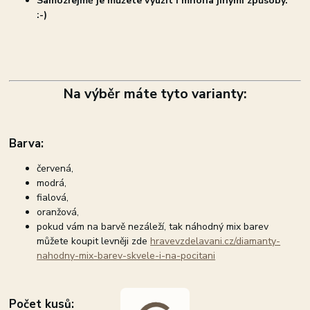
Samozřejmě je můžete využít i mnoha jinými způsoby.
:-)
Na výběr máte tyto varianty:
Barva:
červená,
modrá,
fialová,
oranžová,
pokud vám na barvě nezáleží, tak náhodný mix barev
můžete koupit levněji zde
hravevzdelavani.cz/diamanty-
nahodny-mix-barev-skvele-i-na-pocitani
Počet kusů: