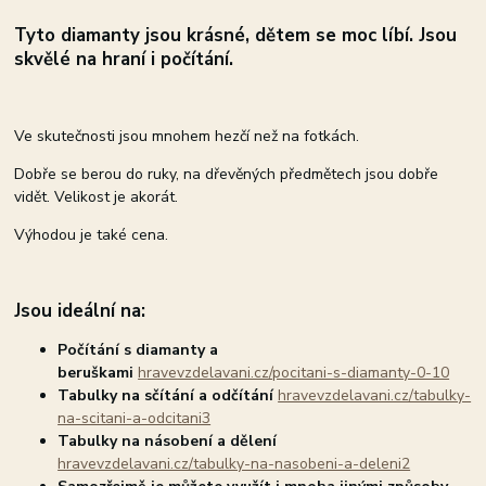
Tyto diamanty j
sou krásné, dětem se moc líbí. Jsou
skvělé na hraní i počítání.
Ve skutečnosti jsou mnohem hezčí než na fotkách.
Dobře se berou do ruky, na dřevěných předmětech jsou dobře
vidět. Velikost je akorát.
Výhodou je také cena.
Jsou ideální na:
Počítání s diamanty a
beruškami
hravevzdelavani.cz/pocitani-s-diamanty-0-10
Tabulky na sčítání a odčítání
hravevzdelavani.cz/tabulky-
na-scitani-a-odcitani3
Tabulky na násobení a dělení
hravevzdelavani.cz/tabulky-na-nasobeni-a-deleni2