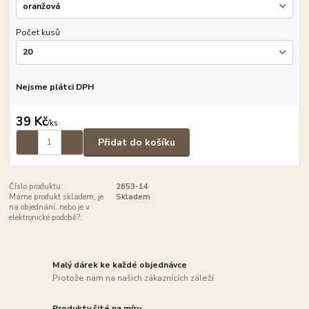
Počet kusů
Nejsme plátci DPH
39 Kč
/
ks
Přidat do košíku
Číslo produktu:
2653-14
Máme produkt skladem, je
Skladem
na objednání, nebo je v
elektronické podobě?:
Malý dárek ke každé objednávce
Protože nám na našich zákaznících záleží
Produkty šité na míru