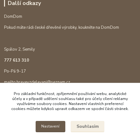
Další odkazy
DomDom
Pokud máte rádi české dřevěné výrobky, koukněte na DomDom
Spálov 2, Semily
777 613 310
Po-Pá 9-17
mailto:hravevzdelavani@seznam.cz
Pro základní funkčnost, zpříjemnění používání webu, analytické
účely a v případě udělení souhlasu také pro účely cílení reklamy
využíváme soubory cookies. Nastavení vlastních preferencí
cookies můžete kdykoli upravit odkazem ve spodní části stránek.
Souhlasím
Nastavení
Copyright © 2023 Hravé vzdělávání