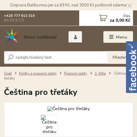
Doprava Balíkovnou jen za 69 Kč, nad 3000 Kč poštovné zdarma
0
ks
+420 777 613 310
za
0,00 Kč
(Po-Pá 9-17)
Menu
Hledat
Úvod
Knížky a pracovní sešity
Pracovní sešity
3. třída
Čeština pro
třeťáky
Čeština pro třeťáky