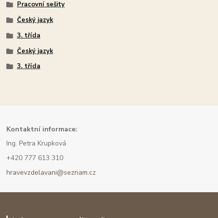
Pracovní sešity
Český jazyk
3. třída
Český jazyk
3. třída
Kont
aktní informace:
Ing. Petra Krupková
+420 777 613 310
hravevzdelavani@seznam.cz