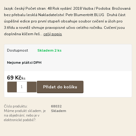
Jazyk: český Počet stran: 48 Rok vydání: 2018 Vazba / Podoba: Brožovaná
bez přebalu lesklá Nakladatelství: Petr Blumentritt BLUG Druhá část
úspěšné edice pro první stupeň obsahuje soubor cvičení a úloh pro
3.třídu a rovněž shrnuje pravopisné učivo celého ročníku. Cvičení jsou
doplněna klíčem řeš...
celý popis
Dostupnost
Skladem 2 ks
Nejsme plátci DPH
69 Kč
/
ks
Přidat do košíku
Číslo produktu:
68032
Máme produkt skladem, je
Skladem
na objednání, nebo je v
elektronické podobě?: