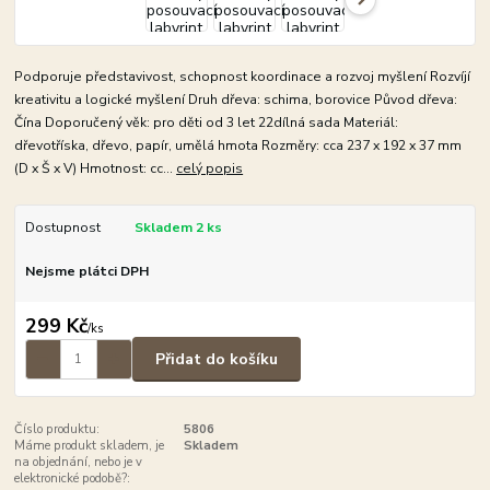
Podporuje představivost, schopnost koordinace a rozvoj myšlení Rozvíjí
kreativitu a logické myšlení Druh dřeva: schima, borovice Původ dřeva:
Čína Doporučený věk: pro děti od 3 let 22dílná sada Materiál:
dřevotříska, dřevo, papír, umělá hmota Rozměry: cca 237 x 192 x 37 mm
(D x Š x V) Hmotnost: cc...
celý popis
Dostupnost
Skladem 2 ks
Nejsme plátci DPH
299 Kč
/
ks
Přidat do košíku
Číslo produktu:
5806
Máme produkt skladem, je
Skladem
na objednání, nebo je v
elektronické podobě?: