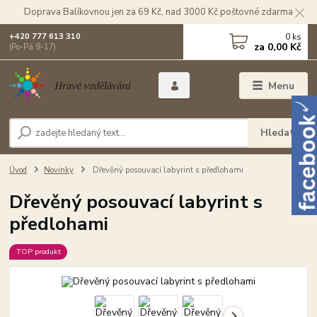
Doprava Balíkovnou jen za 69 Kč, nad 3000 Kč poštovné zdarma
0
ks
+420 777 613 310
za
0,00 Kč
(Po-Pá 9-17)
Menu
Hledat
Úvod
Novinky
Dřevěný posouvací labyrint s předlohami
Dřevěný posouvací labyrint s
předlohami
TOP produkt