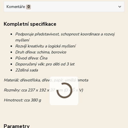
Komentáře
0
Kompletní specifikace
Podporuje představivost, schopnost koordinace a rozvoj
myšlení
Rozvíjí kreativitu a logické myšlení
Druh dřeva: schima, borovice
Původ dřeva: Čína
Doporučený věk: pro děti od 3 let
22dílná sada
Materiál: dřevotříska, dřevo, papír, umělá hmota
Rozměry: cca 237 x 192 x 37 mm (D x Š x V)
Hmotnost: cca 380 g
Parametry