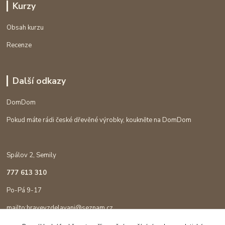
Kurzy
Obsah kurzu
Recenze
Další odkazy
DomDom
Pokud máte rádi české dřevěné výrobky, koukněte na DomDom
Spálov 2, Semily
777 613 310
Po-Pá 9-17
mailto:hravevzdelavani@seznam.cz