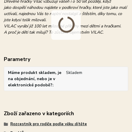
Dřevěné hračky Vilac vzbuzují vášeň i o 50 let později, když
jako dospělí náhodou najdete v podkroví hračky, které jste jako malí
uctívali, najednou Vás to naplní nostalgií a štěstím, díky tomu, co
jste kdysi tolik milovali.
VILAC vyrábí již 100 let milostné příběhy mezi dětmi a hračkami.
A proč je děti tak milují? To zůstává tajemstvím VILAC.
Parametry
Máme produkt skladem, je
Skladem
na objednání, nebo je v
elektronické podobě?
Zboží zařazeno v kategoriích
Rozcestník pro rodiče podle věku dítěte