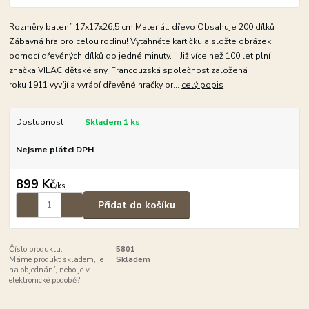
Rozměry balení: 17x17x26,5 cm Materiál: dřevo Obsahuje 200 dílků
Zábavná hra pro celou rodinu! Vytáhněte kartičku a složte obrázek
pomocí dřevěných dílků do jedné minuty. Již více než 100 let plní
značka VILAC dětské sny. Francouzská společnost založená
roku 1911 vyvíjí a vyrábí dřevěné hračky pr...
celý popis
Dostupnost
Skladem 1 ks
Nejsme plátci DPH
899 Kč
/
ks
Přidat do košíku
Číslo produktu:
5801
Máme produkt skladem, je
Skladem
na objednání, nebo je v
elektronické podobě?: