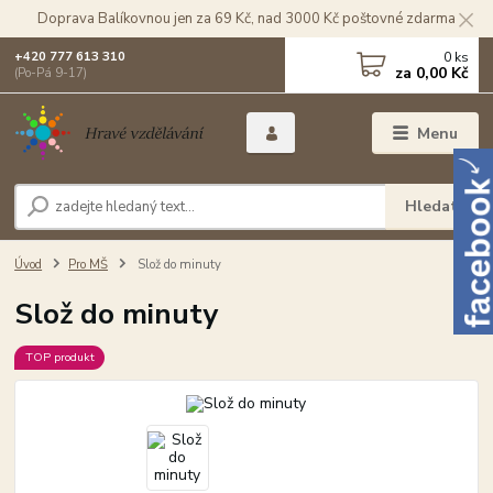
Doprava Balíkovnou jen za 69 Kč, nad 3000 Kč poštovné zdarma
0
ks
+420 777 613 310
za
0,00 Kč
(Po-Pá 9-17)
Menu
Hledat
Úvod
Pro MŠ
Slož do minuty
Slož do minuty
TOP produkt