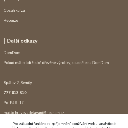
Obsah kurzu
Recenze
Další odkazy
DomDom
Pokud máte rádi české dřevěné výrobky, koukněte na DomDom
Spálov 2, Semily
777 613 310
Po-Pá 9-17
mailto:hravevzdelavani@seznam.cz
Pro základní funkčnost, zpříjemnění používání webu, analytické