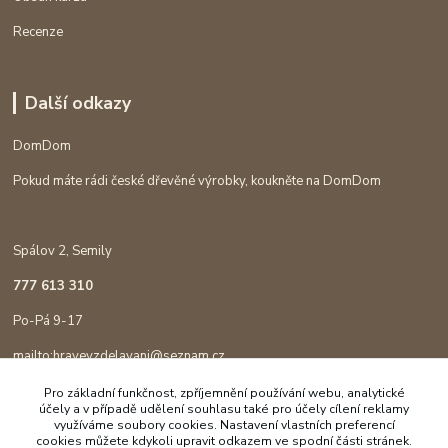
Recenze
Další odkazy
DomDom
Pokud máte rádi české dřevěné výrobky, koukněte na DomDom
Spálov 2, Semily
777 613 310
Po-Pá 9-17
mailto:hravevzdelavani@seznam.cz
Pro základní funkčnost, zpříjemnění používání webu, analytické
účely a v případě udělení souhlasu také pro účely cílení reklamy
využíváme soubory cookies. Nastavení vlastních preferencí
cookies můžete kdykoli upravit odkazem ve spodní části stránek.