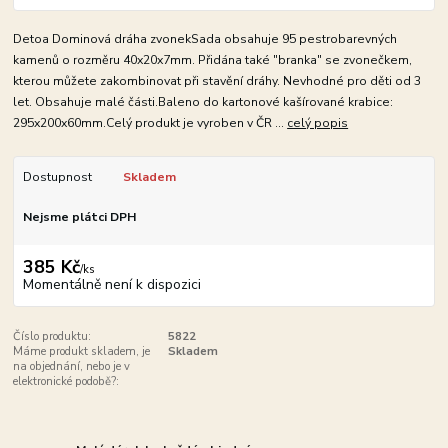
Detoa Dominová dráha zvonekSada obsahuje 95 pestrobarevných
kamenů o rozměru 40x20x7mm. Přidána také "branka" se zvonečkem,
kterou můžete zakombinovat při stavění dráhy. Nevhodné pro děti od 3
let. Obsahuje malé části.Baleno do kartonové kašírované krabice:
295x200x60mm.Celý produkt je vyroben v ČR ...
celý popis
Dostupnost
Skladem
Nejsme plátci DPH
385 Kč
/
ks
Momentálně není k dispozici
Číslo produktu:
5822
Máme produkt skladem, je
Skladem
na objednání, nebo je v
elektronické podobě?: