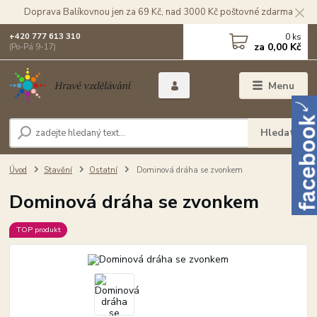
Doprava Balíkovnou jen za 69 Kč, nad 3000 Kč poštovné zdarma
0
ks
+420 777 613 310
za
0,00 Kč
(Po-Pá 9-17)
Menu
Hledat
Úvod
Stavění
Ostatní
Dominová dráha se zvonkem
Dominová dráha se zvonkem
TOP produkt