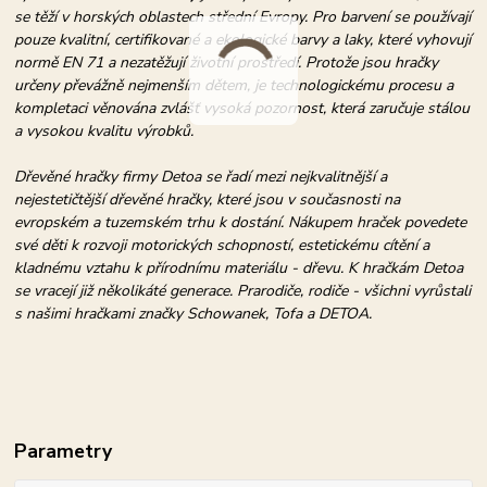
se těží v horských oblastech střední Evropy. Pro barvení se používají
pouze kvalitní, certifikované a ekologické barvy a laky, které vyhovují
normě EN 71 a nezatěžují životní prostředí. Protože jsou hračky
určeny převážně nejmenším dětem, je technologickému procesu a
kompletaci věnována zvlášť vysoká pozornost, která zaručuje stálou
a vysokou kvalitu výrobků.
Dřevěné hračky firmy Detoa se řadí mezi nejkvalitnější a
nejestetičtější dřevěné hračky, které jsou v současnosti na
evropském a tuzemském trhu k dostání. Nákupem hraček povedete
své děti k rozvoji motorických schopností, estetickému cítění a
kladnému vztahu k přírodnímu materiálu - dřevu. K hračkám Detoa
se vracejí již několikáté generace. Prarodiče, rodiče - všichni vyrůstali
s našimi hračkami značky Schowanek, Tofa a DETOA.
Parametry