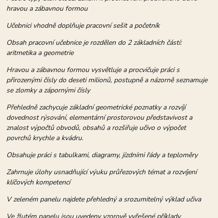
hravou a zábavnou formou
Učebnici vhodně doplňuje pracovní sešit a početník
Obsah pracovní učebnice je rozdělen do 2 základních částí:
aritmetika a geometrie
Hravou a zábavnou formou vysvětluje a procvičuje práci s
přirozenými čísly do deseti milionů, postupně a názorně seznamuje
se zlomky a zápornými čísly
Přehledně zachycuje základní geometrické poznatky a rozvíjí
dovednost rýsování, elementární prostorovou představivost a
znalost výpočtů obvodů, obsahů a rozšiřuje učivo o výpočet
povrchů krychle a kvádru.
Obsahuje práci s tabulkami, diagramy, jízdními řády a teploměry
Zahrnuje úlohy usnadňující výuku průřezových témat a rozvíjení
klíčových kompetencí
V zeleném panelu najdete přehledný a srozumitelný výklad učiva
Ve žlutém panelu jsou uvedeny vzorově vyřešené příklady