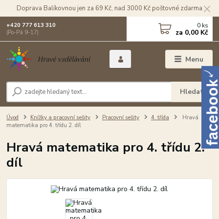
Doprava Balíkovnou jen za 69 Kč, nad 3000 Kč poštovné zdarma
0
ks
+420 777 613 310
za
0,00 Kč
(Po-Pá 9-17)
Menu
Hledat
Úvod
Knížky a pracovní sešity
Pracovní sešity
4. třída
Hravá
matematika pro 4. třídu 2. díl
Hravá matematika pro 4. třídu 2.
díl