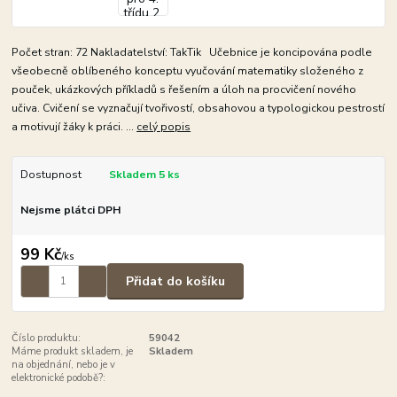
Počet stran: 72 Nakladatelství: TakTik Učebnice je koncipována podle
všeobecně oblíbeného konceptu vyučování matematiky složeného z
pouček, ukázkových příkladů s řešením a úloh na procvičení nového
učiva. Cvičení se vyznačují tvořivostí, obsahovou a typologickou pestrostí
a motivují žáky k práci. ...
celý popis
Dostupnost
Skladem 5 ks
Nejsme plátci DPH
99 Kč
/
ks
Přidat do košíku
Číslo produktu:
59042
Máme produkt skladem, je
Skladem
na objednání, nebo je v
elektronické podobě?: