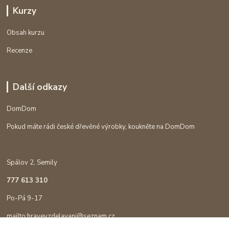
Kurzy
Obsah kurzu
Recenze
Další odkazy
DomDom
Pokud máte rádi české dřevěné výrobky, koukněte na DomDom
Spálov 2, Semily
777 613 310
Po-Pá 9-17
mailto:hravevzdelavani@seznam.cz