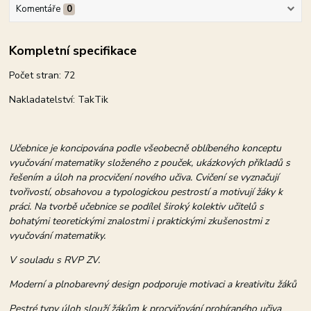
Komentáře
0
Kompletní specifikace
Počet stran: 72
Nakladatelství: TakTik
Učebnice je koncipována podle všeobecně oblíbeného konceptu
vyučování matematiky složeného z pouček, ukázkových příkladů s
řešením a úloh na procvičení nového učiva. Cvičení se vyznačují
tvořivostí, obsahovou a typologickou pestrostí a motivují žáky k
práci. Na tvorbě učebnice se podílel široký kolektiv učitelů s
bohatými teoretickými znalostmi i praktickými zkušenostmi z
vyučování matematiky.
V souladu s RVP ZV.
Moderní a plnobarevný design podporuje motivaci a kreativitu žáků
Pestré typy úloh slouží žákům k procvičování probíraného učiva