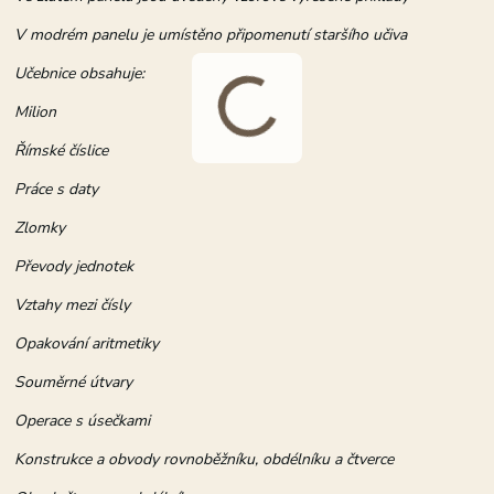
V modrém panelu je umístěno připomenutí staršího učiva
Učebnice obsahuje:
Milion
Římské číslice
Práce s daty
Zlomky
Převody jednotek
Vztahy mezi čísly
Opakování aritmetiky
Souměrné útvary
Operace s úsečkami
Konstrukce a obvody rovnoběžníku, obdélníku a čtverce