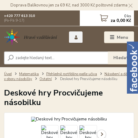
Doprava Balíkovnou jen za 69 Kč, nad 3000 Kč poštovné zdarma
0
ks
+420 777 613 310
za
0,00 Kč
(Po-Pá 9-17)
Menu
Hledat
Úvod
Matematika
Přehledně roztříděno podle učiva
Násobení a dělení
v oboru násobilky
Ostatní
Deskové hry Procvičujeme násobilku
Deskové hry Procvičujeme
násobilku