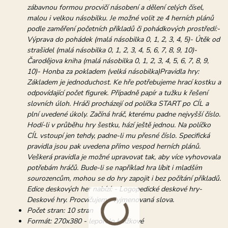
zábavnou formou procvičí násobení a dělení celých čísel,
malou i velkou násobilku. Je možné volit ze 4 herních plánů
podle zaměření početních příkladů či pohádkových prostředí:-
Výprava do pohádek (malá násobilka 0, 1, 2, 3, 4, 5)- Útěk od
strašidel (malá násobilka 0, 1, 2, 3, 4, 5, 6, 7, 8, 9, 10)-
Čarodějova kniha (malá násobilka 0, 1, 2, 3, 4, 5, 6, 7, 8, 9,
10)- Honba za pokladem (velká násobilka)Pravidla hry:
Základem je jednoduchost. Ke hře potřebujeme hrací kostku a
odpovídající počet figurek. Případně papír a tužku k řešení
slovních úloh. Hráči procházejí od políčka START po CÍL a
plní uvedené úkoly. Začíná hráč, kterému padne nejvyšší číslo.
Hodí-li v průběhu hry šestku, hází ještě jednou. Na políčko
CÍL vstoupí jen tehdy, padne-li mu přesné číslo. Specifická
pravidla jsou pak uvedena přímo vespod herních plánů.
Veškerá pravidla je možné upravovat tak, aby více vyhovovala
potřebám hráčů. Bude-li se například hra líbit i mladším
sourozencům, mohou se do hry zapojit i bez počítání příkladů.
Edice deskových her nabízí: - Logopedické deskové hry-
Deskové hry. Procvičujeme vyjmenovaná slova.
Počet stran: 10 stran
Formát: 270x380 - leporelo knížkové