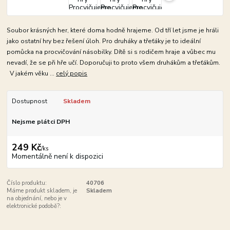
Soubor krásných her, které doma hodně hrajeme. Od tří let jsme je hráli
jako ostatní hry bez řešení úloh. Pro druháky a třeťáky je to ideální
pomůcka na procvičování násobilky. Dítě si s rodičem hraje a vůbec mu
nevadí, že se při hře učí. Doporučuji to proto všem druhákům a třeťákům.
V jakém věku ...
celý popis
Dostupnost
Skladem
Nejsme plátci DPH
249 Kč
/
ks
Momentálně není k dispozici
Číslo produktu:
40706
Máme produkt skladem, je
Skladem
na objednání, nebo je v
elektronické podobě?: