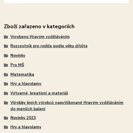
Zboží zařazeno v kategoriích
Vyrobeno Hravým vzděláváním
Rozcestník pro rodiče podle věku dítěte
Novinky
Pro MŠ
Matematika
Hry a hlavolamy
Výtvarné, kreativní a materiál
Výrobky jiných výrobců napytlíkované Hravým vzděláváním
do menších balení
Novinky 2023
Hry a hlavolamy