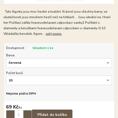
Tyto figurky jsou moc hezké a kvalitní. Krásné jsou všechny barvy, ve
skutečnosti jsou mnohem hezčí než na fotkách.. Jsou ideální na: Hraní
her Počítací sáňky hravevzdelavani.cz/pocitaci-sanky2 Počítání s
diamanty a beruškami hravevzdelavani.cz/pocitani-s-diamanty-0-10
Vkládačky berušek, figure...
celý popis
Dostupnost
Skladem 1 ks
Barva
Počet kusů
Nejsme plátci DPH
69 Kč
/
ks
Přidat do košíku