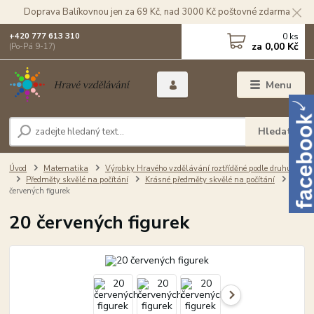
Doprava Balíkovnou jen za 69 Kč, nad 3000 Kč poštovné zdarma
0
ks
+420 777 613 310
za
0,00 Kč
(Po-Pá 9-17)
Menu
Hledat
Úvod
Matematika
Výrobky Hravého vzdělávání roztříděné podle druhu
Předměty skvělé na počítání
Krásné předměty skvělé na počítání
20
červených figurek
20 červených figurek