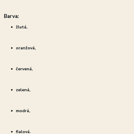
Barva:
žlutá,
oranžová,
červená,
zelená,
modrá,
fialová.