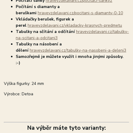
Počítací sáňky
hravevzdelavani.cz/pocitaci-sanky2
Počítání s diamanty a
beruškami
hravevzdelavani.cz/pocitani-s-diamanty-0-10
Vkládačky berušek, figurek a
perel
hravevzdelavani.cz/vkladacky-krasnych-predmetu
Tabulky na sčítání a odčítání
hravevzdelavani.cz/tabulky-
na-scitani-a-odcitani3
Tabulky na násobení a
dělení
hravevzdelavani.cz/tabulky-na-nasobeni-a-deleni3
Samozřejmě je můžete využít i mnoha jinými způsoby.
:-)
Výška figurky: 24 mm
Výrobce: Detoa
Na výběr máte tyto varianty: