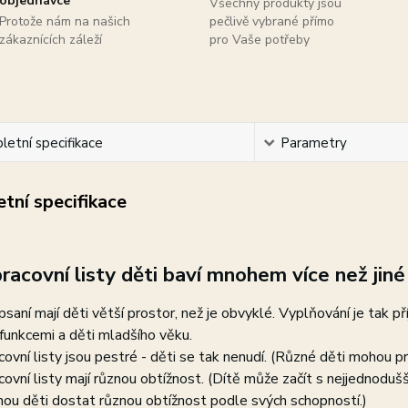
objednávce
Všechny produkty jsou
Protože nám na našich
pečlivě vybrané přímo
zákaznících záleží
pro Vaše potřeby
etní specifikace
Parametry
tní specifikace
racovní listy děti baví mnohem více než jiné 
psaní mají děti větší prostor, než je obvyklé. Vyplňování je tak př
funkcemi a děti mladšího věku.
covní listy jsou pestré - děti se tak nenudí. (Různé děti mohou pr
covní listy mají různou obtížnost. (Dítě může začít s nejjednodu
ou děti dostat různou obtížnost podle svých schopností.)