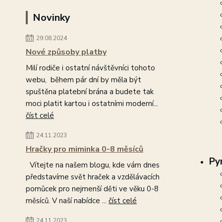
Novinky
29.08.2024
Nové způsoby platby
Milí rodiče i ostatní návštěvníci tohoto
webu, během pár dní by měla být
spuštěna platební brána a budete tak
moci platit kartou i ostatními moderní...
číst celé
24.11.2023
Hračky pro miminka 0-8 měsíců
Py
Vítejte na našem blogu, kde vám dnes
představíme svět hraček a vzdělávacích
pomůcek pro nejmenší děti ve věku 0-8
měsíců. V naší nabídce ...
číst celé
24.11.2023