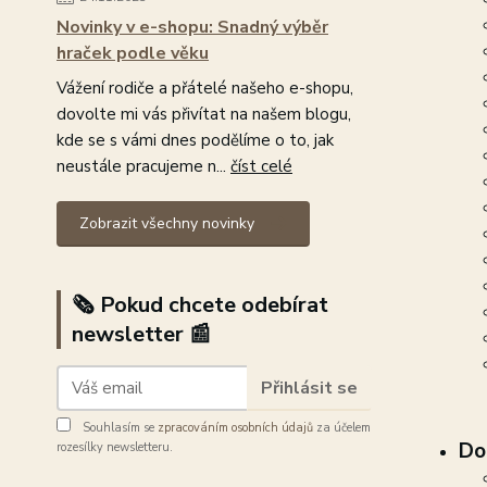
Novinky v e-shopu: Snadný výběr
hraček podle věku
Vážení rodiče a přátelé našeho e-shopu,
dovolte mi vás přivítat na našem blogu,
kde se s vámi dnes podělíme o to, jak
neustále pracujeme n...
číst celé
Zobrazit všechny novinky
🗞️ Pokud chcete odebírat
newsletter 📰
Přihlásit se
Souhlasím se
zpracováním osobních údajů
za účelem
Do
rozesílky newsletteru.