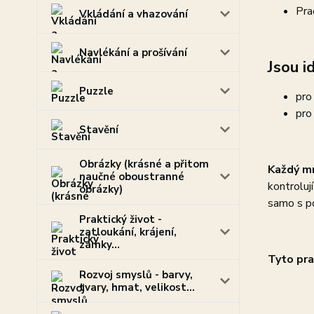
Pra
Vkládání a vhazování
Navlékání a prošívání
Jsou id
Puzzle
pro
pro
Stavění
Obrázky (krásné a přitom
Každý mn
naučné oboustranné
kontroluj
obrázky)
samo s p
Praktický život -
zatloukání, krájení,
zámky...
Tyto pra
Rozvoj smyslů - barvy,
tvary, hmat, velikost...