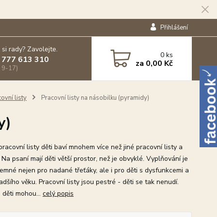
Přihlášení
 si rady? Zavolejte.
0
ks
 777 613 310
za
0,00 Kč
 9-17)
ovní listy
Pracovní listy na násobilku (pyramidy)
y)
acovní listy děti baví mnohem více než jiné pracovní listy a
 Na psaní mají děti větší prostor, než je obvyklé. Vyplňování je
jemné nejen pro nadané třeťáky, ale i pro děti s dysfunkcemi a
adšího věku. Pracovní listy jsou pestré - děti se tak nenudí.
 děti mohou...
celý popis