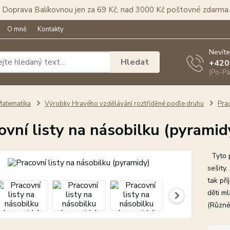
Doprava Balíkovnou jen za 69 Kč, nad 3000 Kč poštovné zdarma
O mně
Kontakty
Nevíte
Hledat
+420
(Po-Pá
atematika
Výrobky Hravého vzdělávání roztříděné podle druhu
Prac
ovní listy na násobilku (pyramid
Tyto pr
sešity.
tak pří
děti ml
(Různé