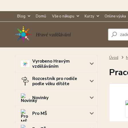
Blog
Domů
Vše o nákupu
Kurzy
Online výuka
Úvod
M
Vyrobeno Hravým
vzděláváním
Prac
Rozcestník pro rodiče
podle věku dítěte
Novinky
Pro MŠ