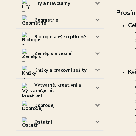
Hry a hlavolamy
Prosím
Geometrie
Ce
Biologie a vše o přírodě
Zeměpis a vesmír
Knížky a pracovní sešity
Kv
Výtvarné, kreativní a
materiál
Doprodej
Ostatní