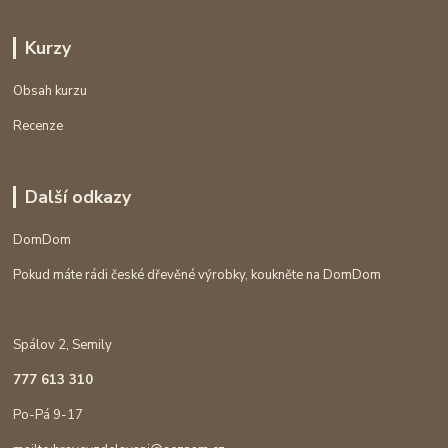
Kurzy
Obsah kurzu
Recenze
Další odkazy
DomDom
Pokud máte rádi české dřevěné výrobky, koukněte na DomDom
Spálov 2, Semily
777 613 310
Po-Pá 9-17