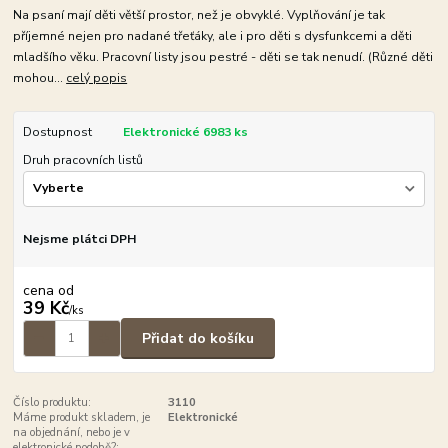
Na psaní mají děti větší prostor, než je obvyklé. Vyplňování je tak
příjemné nejen pro nadané třeťáky, ale i pro děti s dysfunkcemi a děti
mladšího věku. Pracovní listy jsou pestré - děti se tak nenudí. (Různé děti
mohou...
celý popis
Dostupnost
Elektronické 6983 ks
Druh pracovních listů
Nejsme plátci DPH
cena od
39 Kč
/
ks
Přidat do košíku
Číslo produktu:
3110
Máme produkt skladem, je
Elektronické
na objednání, nebo je v
elektronické podobě?: