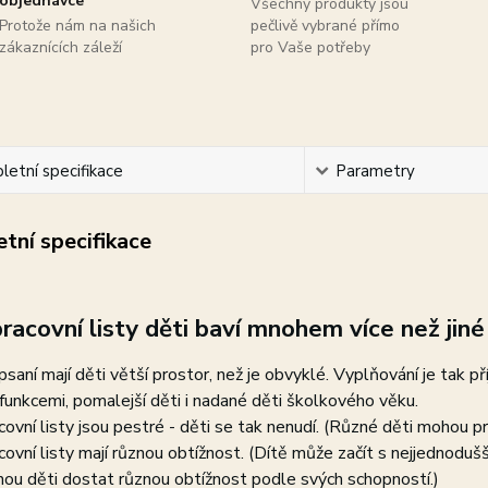
objednávce
Všechny produkty jsou
Protože nám na našich
pečlivě vybrané přímo
zákaznících záleží
pro Vaše potřeby
etní specifikace
Parametry
tní specifikace
racovní listy děti baví mnohem více než jiné 
psaní mají děti větší prostor, než je obvyklé. Vyplňování je tak př
funkcemi, pomalejší děti i nadané děti školkového věku.
covní listy jsou pestré - děti se tak nenudí. (Různé děti mohou pr
covní listy mají různou obtížnost. (Dítě může začít s nejjednodu
ou děti dostat různou obtížnost podle svých schopností.)