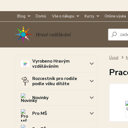
Blog
Domů
Vše o nákupu
Kurzy
Online výuka
Úvod
M
Vyrobeno Hravým
vzděláváním
Prac
Rozcestník pro rodiče
podle věku dítěte
Novinky
Pro MŠ