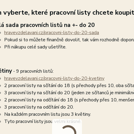
 vyberte, které pracovní listy chcete koupit
lá sada pracovních listů na +- do 20
hravevzdelavani.cz/pracovni-listy-do-20-sada
Pokud si to můžete finančně dovolit, tak vám rozhodně doporuč
Při nákupu celé sady ušetříte.
ětiny
- 9 pracovních listů:
hravevzdelavani.cz/pracovni-listy-do-20-kvetiny
2 pracovní listy na sčítání do 18 (s přechody přes 10, oba sčí
3 pracovní listy na sčítání do 20 (jeden ze sčítanců je minimáln
2 pracovní listy na odčítání do 18 (s přechody přes 10, menšene
3 pracovní listy na odčítání do 20.
Na každém pracovním listu jsou 3 květiny.
Tyto pracovní listy jsou velmi krásné.