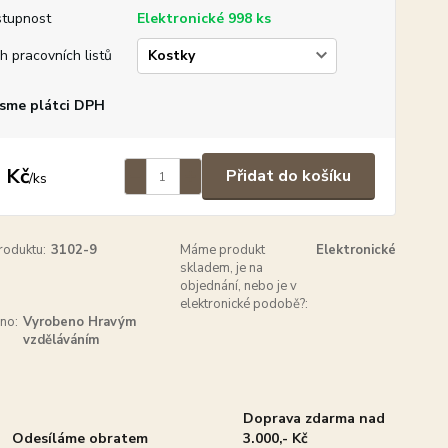
tupnost
Elektronické 998 ks
h pracovních listů
sme plátci DPH
 Kč
Přidat do košíku
/
ks
roduktu:
3102-9
Máme produkt
Elektronické
skladem, je na
objednání, nebo je v
elektronické podobě?:
no:
Vyrobeno Hravým
vzděláváním
Doprava zdarma nad
Odesíláme obratem
3.000,- Kč