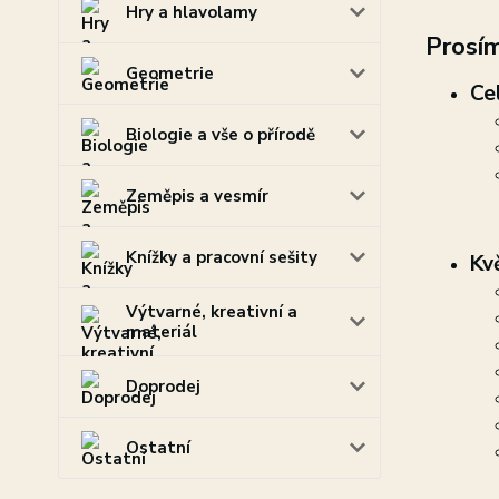
Hry a hlavolamy
Prosím
Geometrie
Ce
Biologie a vše o přírodě
Zeměpis a vesmír
Knížky a pracovní sešity
Kv
Výtvarné, kreativní a
materiál
Doprodej
Ostatní