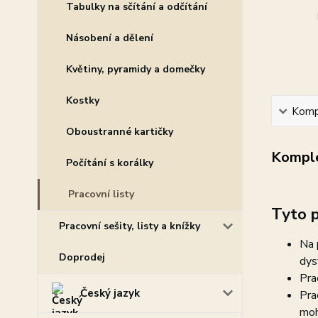
Tabulky na sčítání a odčítání
Násobení a dělení
Květiny, pyramidy a domečky
Kostky
Kompl
Oboustranné kartičky
Komple
Počítání s korálky
Pracovní listy
Tyto p
Pracovní sešity, listy a knížky
Na 
Doprodej
dys
Pra
Český jazyk
Pra
moh