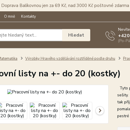
Doprava Balíkovnou jen za 69 Kč, nad 3000 Kč poštovné zdarma
O mně
Kontakty
Nevíte
Hledat
+420
(Po-Pá
atematika
Výrobky Hravého vzdělávání roztříděné podle druhu
Prac
ovní listy na +- do 20 (kostky)
Tyto pr
sešity.
tak pří
pomalej
pestré 