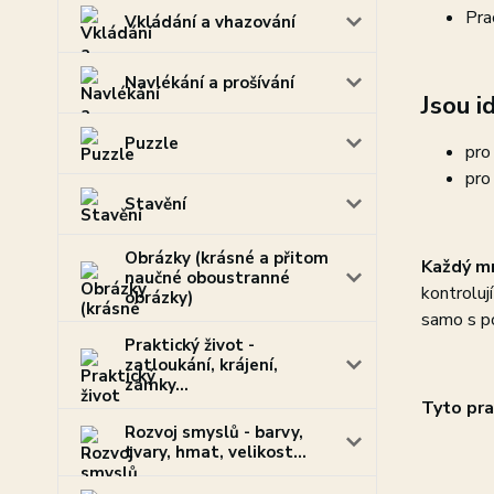
Pra
Vkládání a vhazování
Navlékání a prošívání
Jsou id
Puzzle
pro
pro
Stavění
Obrázky (krásné a přitom
Každý mn
naučné oboustranné
kontroluj
obrázky)
samo s p
Praktický život -
zatloukání, krájení,
zámky...
Tyto pra
Rozvoj smyslů - barvy,
tvary, hmat, velikost...