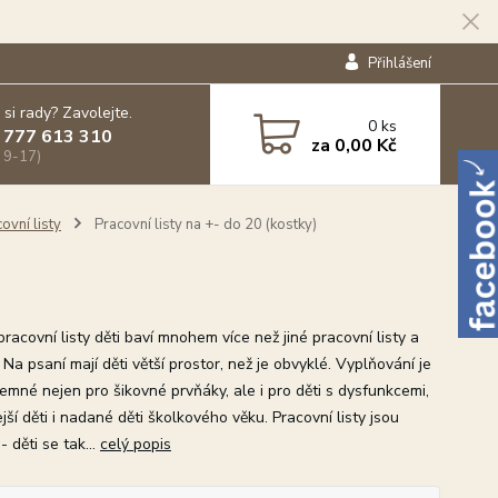
Přihlášení
 si rady? Zavolejte.
0
ks
 777 613 310
za
0,00 Kč
 9-17)
ovní listy
Pracovní listy na +- do 20 (kostky)
acovní listy děti baví mnohem více než jiné pracovní listy a
 Na psaní mají děti větší prostor, než je obvyklé. Vyplňování je
jemné nejen pro šikovné prvňáky, ale i pro děti s dysfunkcemi,
ší děti i nadané děti školkového věku. Pracovní listy jsou
- děti se tak...
celý popis