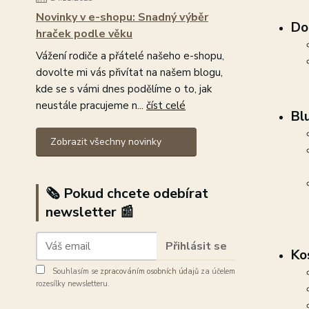
Novinky v e-shopu: Snadný výběr
Do
hraček podle věku
Vážení rodiče a přátelé našeho e-shopu,
dovolte mi vás přivítat na našem blogu,
kde se s vámi dnes podělíme o to, jak
neustále pracujeme n...
číst celé
Bl
Zobrazit všechny novinky
🗞️ Pokud chcete odebírat
newsletter 📰
Přihlásit se
Ko
Souhlasím se
zpracováním osobních údajů
za účelem
rozesílky newsletteru.