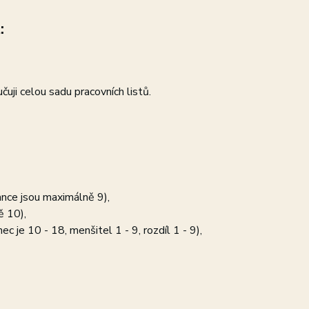
:
uji celou sadu pracovních listů.
tance jsou maximálně 9),
ě 10),
c je 10 - 18, menšitel 1 - 9, rozdíl 1 - 9),