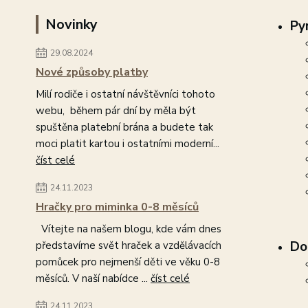
Novinky
Py
29.08.2024
Nové způsoby platby
Milí rodiče i ostatní návštěvníci tohoto
webu, během pár dní by měla být
spuštěna platební brána a budete tak
moci platit kartou i ostatními moderní...
číst celé
24.11.2023
Hračky pro miminka 0-8 měsíců
Vítejte na našem blogu, kde vám dnes
Do
představíme svět hraček a vzdělávacích
pomůcek pro nejmenší děti ve věku 0-8
měsíců. V naší nabídce ...
číst celé
24.11.2023