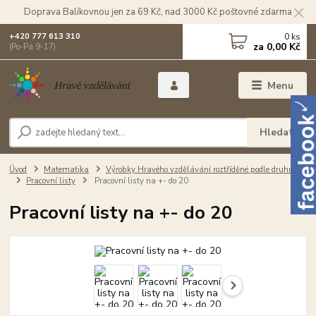
Doprava Balíkovnou jen za 69 Kč, nad 3000 Kč poštovné zdarma
0
ks
+420 777 613 310
za
0,00 Kč
(Po-Pá 9-17)
Menu
Hledat
Úvod
Matematika
Výrobky Hravého vzdělávání roztříděné podle druhu
Pracovní listy
Pracovní listy na +- do 20
Pracovní listy na +- do 20