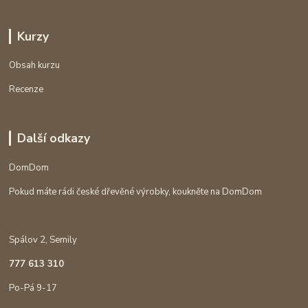
Kurzy
Obsah kurzu
Recenze
Další odkazy
DomDom
Pokud máte rádi české dřevěné výrobky, koukněte na DomDom
Spálov 2, Semily
777 613 310
Po-Pá 9-17