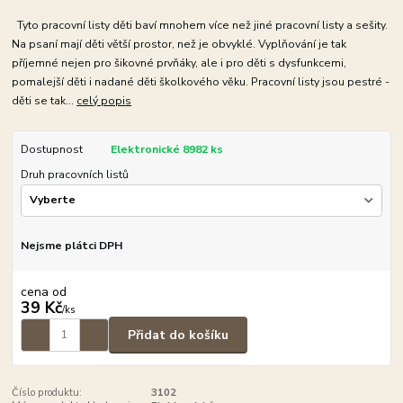
Tyto pracovní listy děti baví mnohem více než jiné pracovní listy a sešity.
Na psaní mají děti větší prostor, než je obvyklé. Vyplňování je tak
příjemné nejen pro šikovné prvňáky, ale i pro děti s dysfunkcemi,
pomalejší děti i nadané děti školkového věku. Pracovní listy jsou pestré -
děti se tak...
celý popis
Dostupnost
Elektronické 8982 ks
Druh pracovních listů
Nejsme plátci DPH
cena od
39 Kč
/
ks
Přidat do košíku
Číslo produktu:
3102