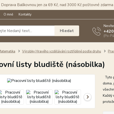
Doprava Balíkovnou jen za 69 Kč, nad 3000 Kč poštovné zdarma
O mně
Kontakty
Nevíte
Hledat
+420
(Po-Pá
atematika
Výrobky Hravého vzdělávání roztříděné podle druhu
Prac
ovní listy bludiště (násobilka)
Tyto pr
doma, 
všechn
Každý m
protože