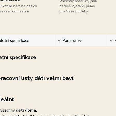
objednávce
Všechny produkty jsou
Protože nám na našich
pečlivě vybrané přímo
zákaznících záleží
pro Vaše potřeby
etní specifikace
Parametry
tní specifikace
racovní listy d
ěti velmi baví.
eální:
 všechny
děti doma,