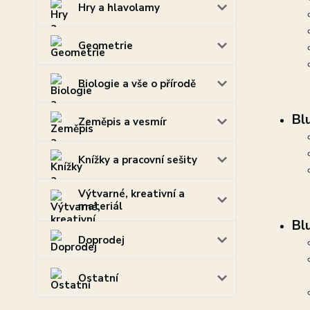
Hry a hlavolamy
Geometrie
Biologie a vše o přírodě
Bl
Zeměpis a vesmír
Knížky a pracovní sešity
Výtvarné, kreativní a
materiál
Bl
Doprodej
Ostatní