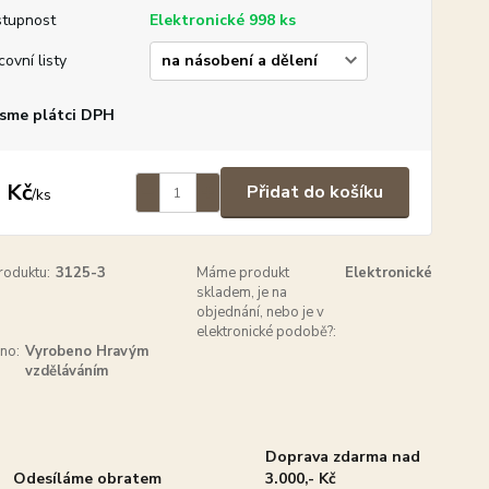
tupnost
Elektronické 998 ks
covní listy
sme plátci DPH
 Kč
Přidat do košíku
/
ks
roduktu:
3125-3
Máme produkt
Elektronické
skladem, je na
objednání, nebo je v
elektronické podobě?:
no:
Vyrobeno Hravým
vzděláváním
Doprava zdarma nad
Odesíláme obratem
3.000,- Kč