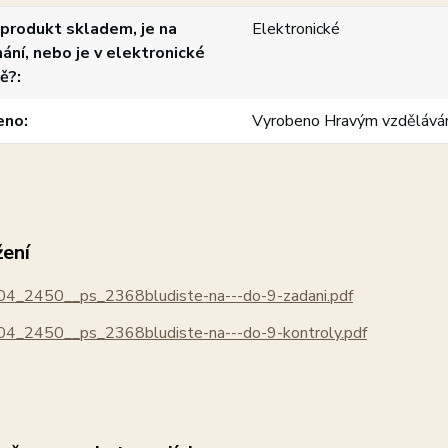
produkt skladem, je na
Elektronické
ání, nebo je v elektronické
ě?
eno
Vyrobeno Hravým vzdělává
žení
4_2450__ps_2368bludiste-na---do-9-zadani.pdf
4_2450__ps_2368bludiste-na---do-9-kontroly.pdf