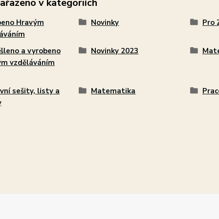
zařazeno v kategoriích
beno Hravým
Novinky
Pro 
láváním
šleno a vyrobeno
Novinky 2023
Mat
ým vzděláváním
ní sešity, listy a
Matematika
Prac
y