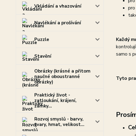
pro
Vkládání a vhazování
pro
tak
Navlékání a prošívání
Každý mn
Puzzle
kontroluj
samo s p
Stavění
Obrázky (krásné a přitom
naučné oboustranné
Tyto pra
obrázky)
Praktický život -
zatloukání, krájení,
zámky...
Prosím
Rozvoj smyslů - barvy,
tvary, hmat, velikost...
Ce