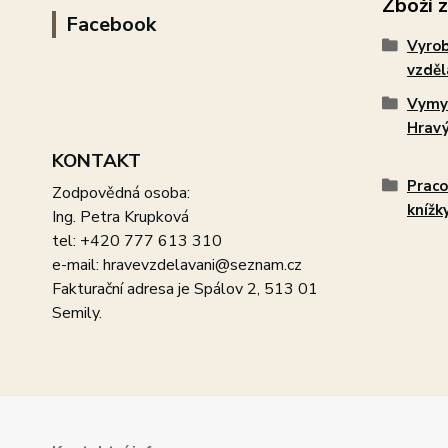
Zboží 
Facebook
Vyro
vzdě
Vymy
Hrav
KONTAKT
Pracov
Zodpovědná osoba:
knížk
Ing. Petra Krupková
tel: +420 777 613 310
e-mail: hravevzdelavani@seznam.cz
Fakturační adresa je Spálov 2, 513 01
Semily.