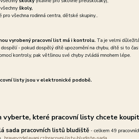
 všechny
školky
(hlavně pro šikovné předškoláky),
 všechny
školy,
é pro všechna rodinná centra, dětské skupiny...
ou vyrobený pracovní list má i kontrolu.
Ta je velmi důležitá
í dospělí - pokud dospělý dítě upozornění na chybu, dítě si to čas
omocí kontroly, pak většinou své chyby zvládá mnohem lépe.
covní listy jsou v elektronické podobě.
 vyberte, které pracovní listy chcete koupit
lá sada pracovních listů bludiště
- celkem 49 pracovních
hravevzdelavani.cz/pracovni-listy-bludiste-sada