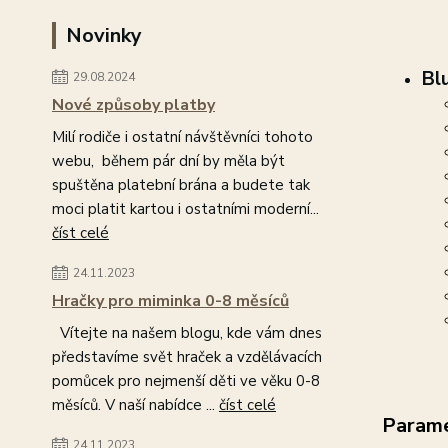
Novinky
Bl
29.08.2024
Nové způsoby platby
Milí rodiče i ostatní návštěvníci tohoto
webu, během pár dní by měla být
spuštěna platební brána a budete tak
moci platit kartou i ostatními moderní...
číst celé
24.11.2023
Hračky pro miminka 0-8 měsíců
Vítejte na našem blogu, kde vám dnes
představíme svět hraček a vzdělávacích
pomůcek pro nejmenší děti ve věku 0-8
měsíců. V naší nabídce ...
číst celé
Param
24.11.2023