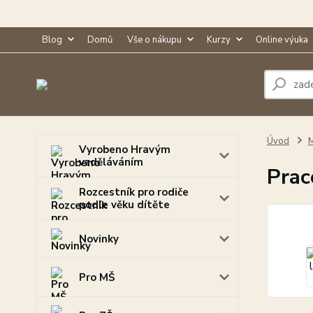
Blog
Domů
Vše o nákupu
Kurzy
Online výuka
Úvod
M
Vyrobeno Hravým
vzděláváním
Prac
Rozcestník pro rodiče
podle věku dítěte
Novinky
Pro MŠ