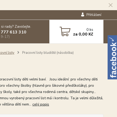
Přihlášení
 si rady? Zavolejte.
0
ks
 777 613 310
za
0,00 Kč
 9-17)
ovní listy
Pracovní listy bludiště (násobilka)
acovní listy děti velmi baví. Jsou ideální: pro všechny děti
pro všechny školky (hlavně pro šikovné předškoláky), pro
y školy, také pro všechna rodinná centra, dětské skupiny...
nou vyrobený pracovní list má i kontrolu. Ta je velmi důležitá,
 většina dětí nem...
celý popis