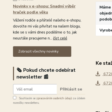
Novinky v e-shopu: Snadný výběr
Máme 
hraček podle věku
objedn
podob
Vážení rodiče a přátelé našeho e-shopu,
dovolte mi vás přivítat na našem blogu,
Vyrob
kde se s vámi dnes podělíme o to, jak
neustále pracujeme n...
číst celé
Zobrazit všechny novinky
Ke sta
🗞️ Pokud chcete odebírat
6720
newsletter 📰
6720
Přihlásit se
Souhlasím se
zpracováním osobních údajů
za účelem
rozesílky newsletteru.