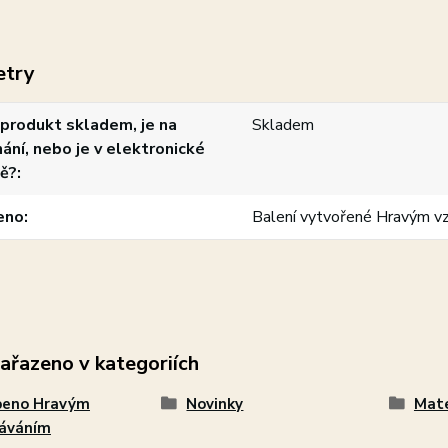
etry
produkt skladem, je na
Skladem
ání, nebo je v elektronické
ě?
eno
Balení vytvořené Hravým v
zařazeno v kategoriích
beno Hravým
Novinky
Mat
láváním