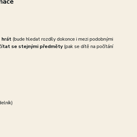
mace
 hrát
(bude hledat rozdíly dokonce i mezi podobnými
očítat se stejnými předměty
(pak se dítě na počítání
elník)