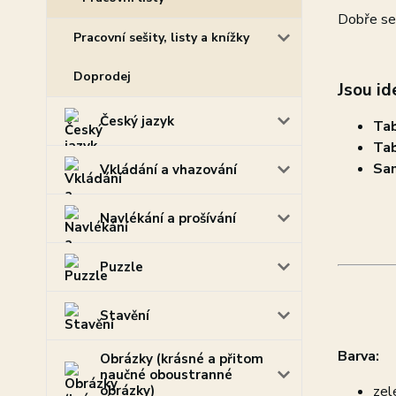
Dobře se 
Pracovní sešity, listy a knížky
Doprodej
Jsou id
Český jazyk
Tab
Tab
Sam
Vkládání a vhazování
Navlékání a prošívání
Puzzle
Stavění
Barva:
Obrázky (krásné a přitom
naučné oboustranné
obrázky)
zel