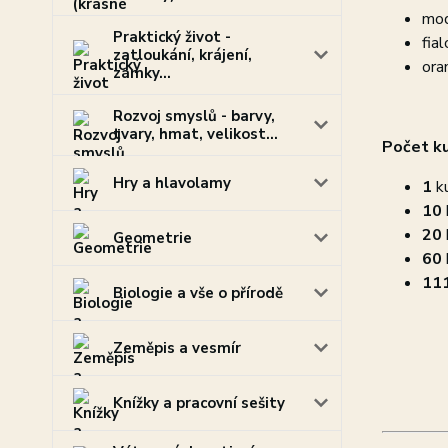
mod
Praktický život -
fial
zatloukání, krájení,
ora
zámky...
Rozvoj smyslů - barvy,
tvary, hmat, velikost...
Počet k
Hry a hlavolamy
1
k
10
20
Geometrie
60
11
Biologie a vše o přírodě
Zeměpis a vesmír
Knížky a pracovní sešity