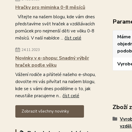
Hračky pro miminka 0-8 měsíců
Vítejte na našem blogu, kde vám dnes
Param
představíme svět hraček a vzdělávacích
pomůcek pro nejmenší děti ve věku 0-8
Máme 
měsíců. V naší nabídce ...
číst celé
objedn
24.11.2023
podob
Novinky v e-shopu: Snadný výběr
Vyrob
hraček podle věku
Vážení rodiče a přátelé našeho e-shopu,
dovolte mi vás přivítat na našem blogu,
kde se s vámi dnes podělíme o to, jak
neustále pracujeme n...
číst celé
Zboží 
Zobrazit všechny novinky
Vyro
vzdě