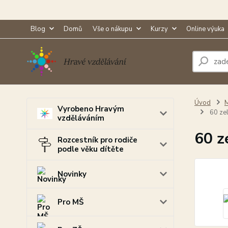
Blog
Domů
Vše o nákupu
Kurzy
Online výuka
Úvod
M
Vyrobeno Hravým
60 ze
vzděláváním
60 z
Rozcestník pro rodiče
podle věku dítěte
Novinky
Pro MŠ