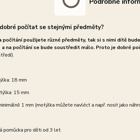
Podrobné infor
 dobré počítat se stejnými předměty?
 počítání použijete různé předměty, tak si s nimi dítě bude
)
a na počítání se bude soustředit málo. Proto je dobré p
tředí).
týlka: 18 mm
týlka: 15 mm
minimálně 1 mm (motýlka můžete navléct a např. nosit jako náhrd
á pomůcka pro děti od 3 let.