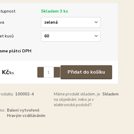
tupnost
Skladem 3 ks
va
et kusů
sme plátci DPH
 Kč
Přidat do košíku
/
ks
roduktu:
100002-4
Máme produkt skladem, je
Skladem
na objednání, nebo je v
elektronické podobě?:
no:
Balení vytvořené
Hravým vzděláváním