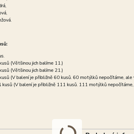
rá,
ová,
nžová.
usů:
us.
kusů (Většinou jich balíme 11.)
kusů (Většinou jich balíme 21.)
kusů (V balení je přibližně 60 kusů. 60 motýlků nepočítáme, ale 
1
kusů (V balení je přibližně 111 kusů. 111 motýlků nepočítáme, 