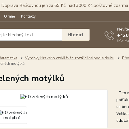
Doprava Balíkovnou jen za 69 Kč, nad 3000 Kč poštovné zdarma
O mně
Kontakty
Nevíte
Hledat
+420
(Po-Pá
atematika
Výrobky Hravého vzdělávání roztříděné podle druhu
Pře
lených motýlků
elených motýlků
Tito mo
počítá
se ber
Velikos
odčítán