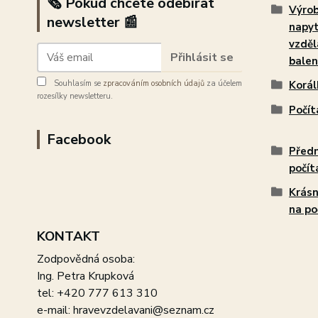
🗞️ Pokud chcete odebírat
Výrob
newsletter 📰
napy
vzděl
Přihlásit se
balen
Souhlasím se
zpracováním osobních údajů
za účelem
Korál
rozesílky newsletteru.
Počít
Facebook
Předm
počít
Krásn
na po
KONTAKT
Zodpovědná osoba:
Ing. Petra Krupková
tel: +420 777 613 310
e-mail: hravevzdelavani@seznam.cz