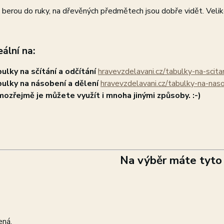
berou do ruky, na dřevěných předmětech jsou dobře vidět. Veliko
eální na:
ulky na sčítání a odčítání
hravevzdelavani.cz/tabulky-na-scita
ulky na násobení a dělení
hravevzdelavani.cz/tabulky-na-nas
ozřejmě je můžete využít i mnoha jinými způsoby. :-)
Na výběr máte tyto 
ená,