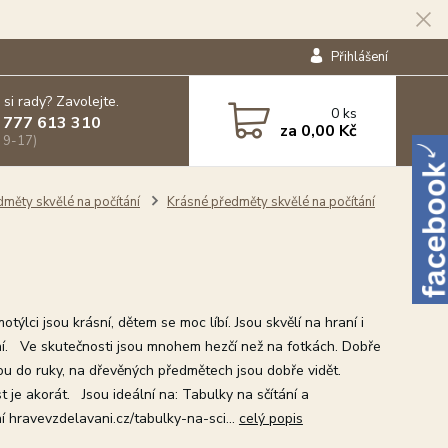
Přihlášení
 si rady? Zavolejte.
0
ks
 777 613 310
za
0,00 Kč
 9-17)
dměty skvělé na počítání
Krásné předměty skvělé na počítání
týlci jsou krásní, dětem se moc líbí. Jsou skvělí na hraní i
ní. Ve skutečnosti jsou mnohem hezčí než na fotkách. Dobře
ou do ruky, na dřevěných předmětech jsou dobře vidět.
t je akorát. Jsou ideální na: Tabulky na sčítání a
í hravevzdelavani.cz/tabulky-na-sci...
celý popis