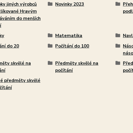
ky jiných výrobců
Novinky 2023
Přeh
tlíkované Hravým
podl
áváním do menších
í
ky
Matematika
Navl
ání do 20
Počítání do 100
Náso
náso
ěty skvělé na
Předměty skvělé na
Před
ání
počítání
počí
é předměty skvělé
čítání