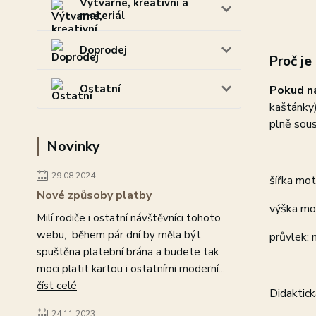
Výtvarné, kreativní a
materiál
Doprodej
Proč je
Ostatní
Pokud na
kaštánky
plně sous
Novinky
29.08.2024
šířka mo
Nové způsoby platby
výška mo
Milí rodiče i ostatní návštěvníci tohoto
webu, během pár dní by měla být
průvlek: 
spuštěna platební brána a budete tak
moci platit kartou i ostatními moderní...
číst celé
Didaktick
24.11.2023