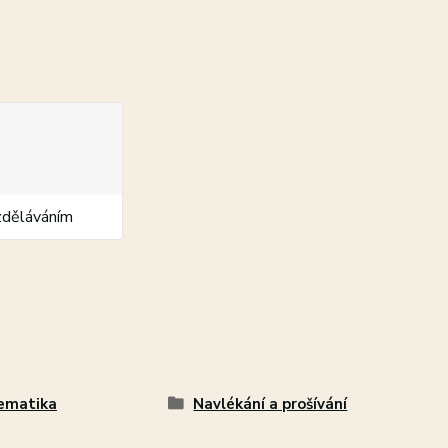
zděláváním
ematika
Navlékání a prošívání