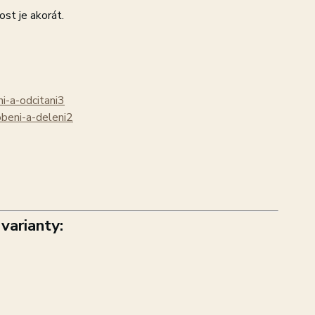
st je akorát.
ni-a-odcitani3
obeni-a-deleni2
varianty: