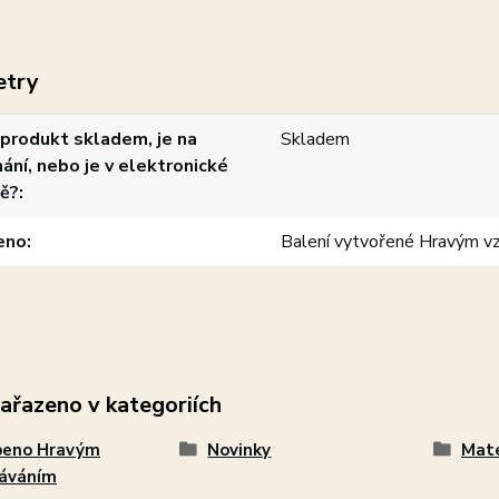
etry
produkt skladem, je na
Skladem
ání, nebo je v elektronické
ě?
eno
Balení vytvořené Hravým v
zařazeno v kategoriích
beno Hravým
Novinky
Mat
láváním