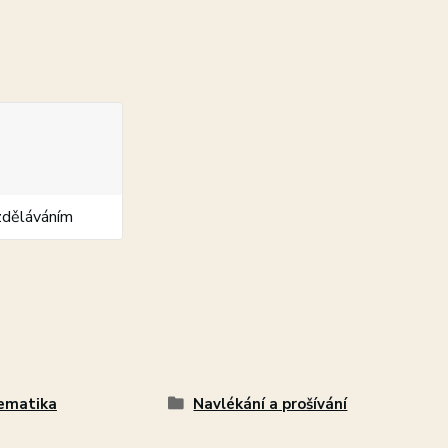
zděláváním
ematika
Navlékání a prošívání