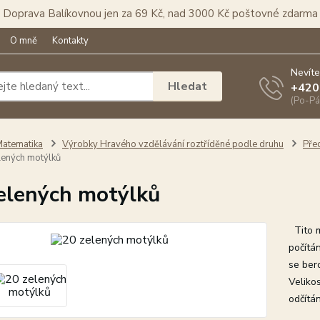
Doprava Balíkovnou jen za 69 Kč, nad 3000 Kč poštovné zdarma
O mně
Kontakty
Nevíte
Hledat
+420
(Po-Pá
atematika
Výrobky Hravého vzdělávání roztříděné podle druhu
Pře
lených motýlků
elených motýlků
Tito mo
počítá
se ber
Velikos
odčítán