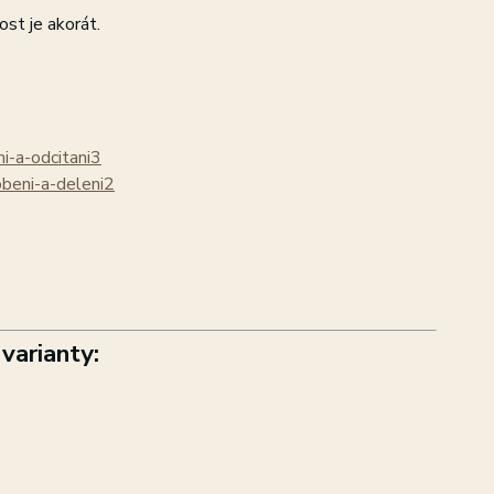
st je akorát.
ni-a-odcitani3
obeni-a-deleni2
varianty: