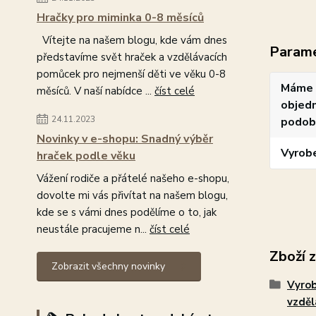
Hračky pro miminka 0-8 měsíců
Vítejte na našem blogu, kde vám dnes
Param
představíme svět hraček a vzdělávacích
pomůcek pro nejmenší děti ve věku 0-8
Máme 
měsíců. V naší nabídce ...
číst celé
objedn
24.11.2023
podob
Novinky v e-shopu: Snadný výběr
Vyrob
hraček podle věku
Vážení rodiče a přátelé našeho e-shopu,
dovolte mi vás přivítat na našem blogu,
kde se s vámi dnes podělíme o to, jak
neustále pracujeme n...
číst celé
Zboží 
Zobrazit všechny novinky
Vyro
vzdě