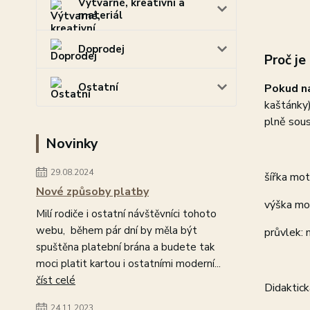
Výtvarné, kreativní a
materiál
Doprodej
Proč je
Ostatní
Pokud na
kaštánky
plně sous
Novinky
29.08.2024
šířka mo
Nové způsoby platby
výška mo
Milí rodiče i ostatní návštěvníci tohoto
webu, během pár dní by měla být
průvlek: 
spuštěna platební brána a budete tak
moci platit kartou i ostatními moderní...
číst celé
Didaktick
24.11.2023