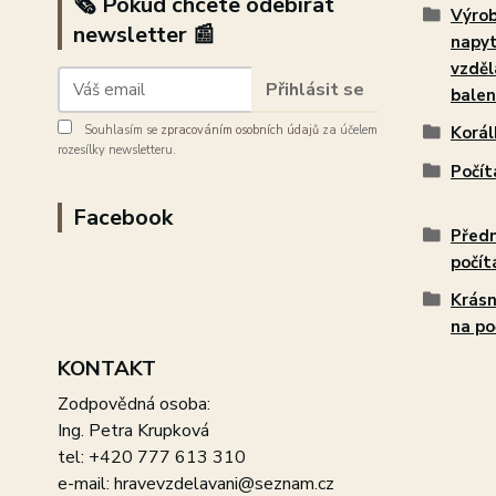
🗞️ Pokud chcete odebírat
Výrob
newsletter 📰
napy
vzděl
Přihlásit se
balen
Souhlasím se
zpracováním osobních údajů
za účelem
Korál
rozesílky newsletteru.
Počít
Facebook
Předm
počít
Krásn
na po
KONTAKT
Zodpovědná osoba:
Ing. Petra Krupková
tel: +420 777 613 310
e-mail: hravevzdelavani@seznam.cz