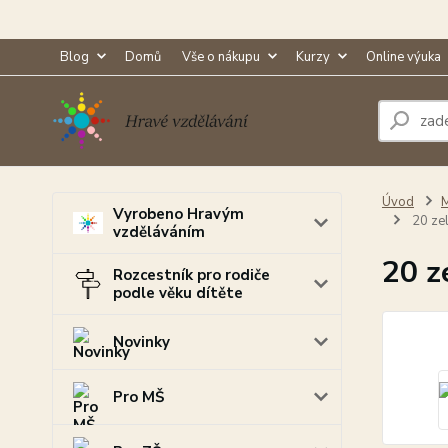
Blog
Domů
Vše o nákupu
Kurzy
Online výuka
Úvod
M
Vyrobeno Hravým
20 ze
vzděláváním
20 z
Rozcestník pro rodiče
podle věku dítěte
Novinky
Pro MŠ