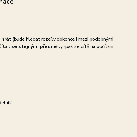
mace
 hrát
(bude hledat rozdíly dokonce i mezi podobnými
očítat se stejnými předměty
(pak se dítě na počítání
elník)