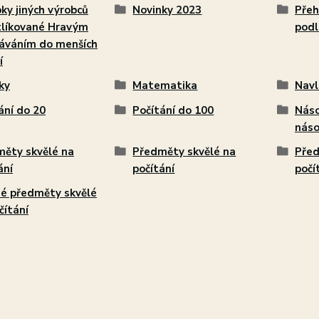
ky jiných výrobců
Novinky 2023
Přeh
tlíkované Hravým
podl
áváním do menších
í
ky
Matematika
Navl
ání do 20
Počítání do 100
Náso
náso
ěty skvělé na
Předměty skvělé na
Před
ání
počítání
počí
é předměty skvělé
čítání