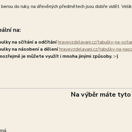
berou do ruky, na dřevěných předmětech jsou dobře vidět. Veliko
eální na:
ulky na sčítání a odčítání
hravevzdelavani.cz/tabulky-na-scita
ulky na násobení a dělení
hravevzdelavani.cz/tabulky-na-nas
ozřejmě je můžete využít i mnoha jinými způsoby. :-)
Na výběr máte tyto 
ená,