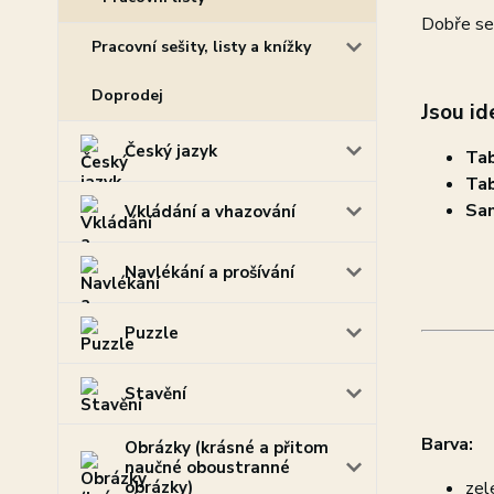
Dobře se 
Pracovní sešity, listy a knížky
Doprodej
Jsou id
Český jazyk
Tab
Tab
Sam
Vkládání a vhazování
Navlékání a prošívání
Puzzle
Stavění
Barva:
Obrázky (krásné a přitom
naučné oboustranné
obrázky)
zel