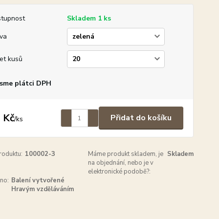
tupnost
Skladem 1 ks
va
et kusů
sme plátci DPH
 Kč
Přidat do košíku
/
ks
roduktu:
100002-3
Máme produkt skladem, je
Skladem
na objednání, nebo je v
elektronické podobě?:
no:
Balení vytvořené
Hravým vzděláváním