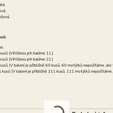
rá,
ová,
nžová.
usů:
us.
kusů (Většinou jich balíme 11.)
kusů (Většinou jich balíme 21.)
kusů (V balení je přibližně 60 kusů. 60 motýlků nepočítáme, ale 
1
kusů (V balení je přibližně 111 kusů. 111 motýlků nepočítáme, 