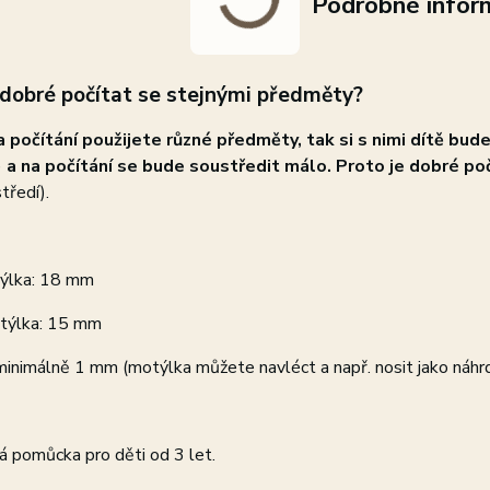
Podrobné infor
 dobré počítat se stejnými předměty?
 počítání použijete různé předměty, tak si s nimi dítě bude
)
a na počítání se bude soustředit málo. Proto je dobré p
tředí).
týlka: 18 mm
týlka: 15 mm
minimálně 1 mm (motýlka můžete navléct a např. nosit jako náhrd
á pomůcka pro děti od 3 let.