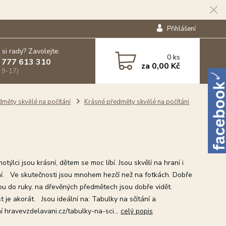
Přihlášení
 si rady? Zavolejte.
0
ks
 777 613 310
za
0,00 Kč
 9-17)
dměty skvělé na počítání
Krásné předměty skvělé na počítání
týlci jsou krásní, dětem se moc líbí. Jsou skvělí na hraní i
ní. Ve skutečnosti jsou mnohem hezčí než na fotkách. Dobře
ou do ruky, na dřevěných předmětech jsou dobře vidět.
t je akorát. Jsou ideální na: Tabulky na sčítání a
í hravevzdelavani.cz/tabulky-na-sci...
celý popis