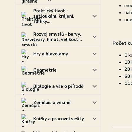
mod
Praktický život -
fial
zatloukání, krájení,
ora
zámky...
Rozvoj smyslů - barvy,
tvary, hmat, velikost...
Počet k
Hry a hlavolamy
1
k
10
20
Geometrie
60
11
Biologie a vše o přírodě
Zeměpis a vesmír
Knížky a pracovní sešity