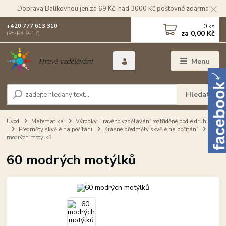
Doprava Balíkovnou jen za 69 Kč, nad 3000 Kč poštovné zdarma
0
ks
+420 777 613 310
za
0,00 Kč
(Po-Pá 9-17)
Menu
Hledat
Úvod
Matematika
Výrobky Hravého vzdělávání roztříděné podle druhu
Předměty skvělé na počítání
Krásné předměty skvělé na počítání
60
modrých motýlků
60 modrých motýlků