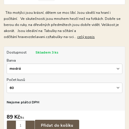
Tito motýlci jsou krásní, dětem se moc líbí. Jsou skvělí na hraní i
počítání. Ve skutečnosti jsou mnohem hezčí než na fotkách. Dobře se
berou do ruky, na dřevěných předmětech jsou dobře vidět. Velikost je
akorát. Jsou ideální na: Tabulky na sčítání a
odčítání hravevzdelavani.cz/tabulky-na-sci...
celý popis
Dostupnost
Skladem 3 ks
Barva
Počet kusů
Nejsme plátci DPH
89 Kč
/
ks
Přidat do košíku