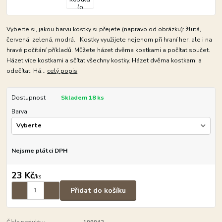
Vyberte si, jakou barvu kostky si přejete (napravo od obrázku): žlutá,
červená, zelená, modrá. Kostky využijete nejenom při hraní her, ale i na
hravé počítání příkladů. Můžete házet dvěma kostkami a počítat součet.
Házet více kostkami a sčítat všechny kostky. Házet dvěma kostkami a
odečítat. Há...
celý popis
Dostupnost
Skladem 18 ks
Barva
Nejsme plátci DPH
23 Kč
/
ks
Přidat do košíku