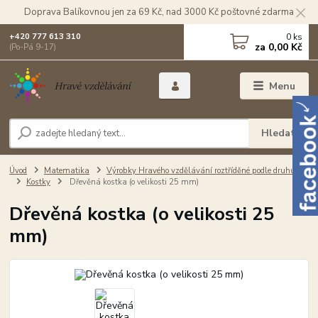
Doprava Balíkovnou jen za 69 Kč, nad 3000 Kč poštovné zdarma
0
ks
+420 777 613 310
za
0,00 Kč
(Po-Pá 9-17)
Menu
Hledat
Úvod
Matematika
Výrobky Hravého vzdělávání roztříděné podle druhu
Kostky
Dřevěná kostka (o velikosti 25 mm)
Dřevěná kostka (o velikosti 25
mm)