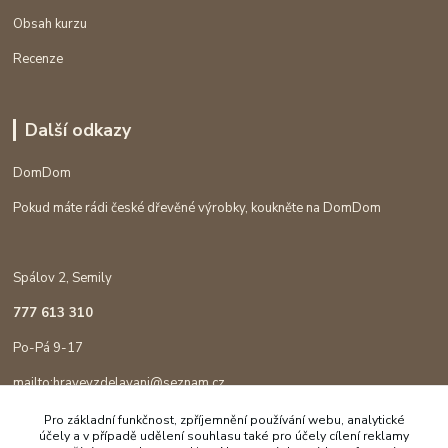
Obsah kurzu
Recenze
Další odkazy
DomDom
Pokud máte rádi české dřevěné výrobky, koukněte na DomDom
Spálov 2, Semily
777 613 310
Po-Pá 9-17
mailto:hravevzdelavani@seznam.cz
Pro základní funkčnost, zpříjemnění používání webu, analytické
účely a v případě udělení souhlasu také pro účely cílení reklamy