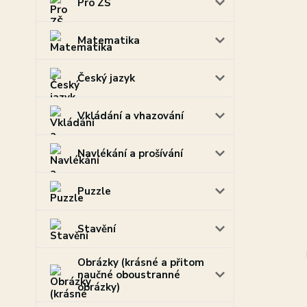
Pro ZŠ
Matematika
Český jazyk
Vkládání a vhazování
Navlékání a prošívání
Puzzle
Stavění
Obrázky (krásné a přitom
naučné oboustranné
obrázky)