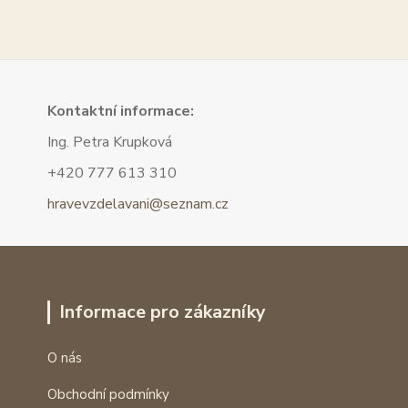
Kont
aktní informace:
Ing. Petra Krupková
+420 777 613 310
hravevzdelavani@seznam.cz
Informace pro zákazníky
O nás
Obchodní podmínky