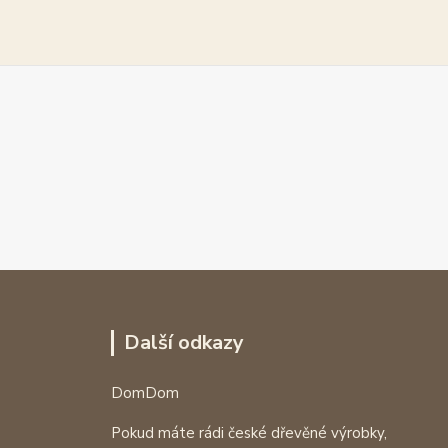
Další odkazy
DomDom
Pokud máte rádi české dřevěné výrobky,