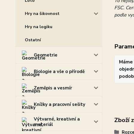
To nejlep
Loto
FSC. Cert
Hry na šikovnost
podle vys
Hry na logiku
Ostatní
Param
Geometrie
Máme 
objedn
Biologie a vše o přírodě
podob
Zeměpis a vesmír
Knížky a pracovní sešity
Výtvarné, kreativní a
Zboží 
materiál
Rozce