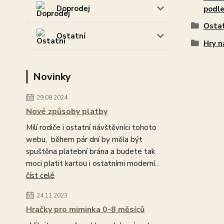
Doprodej
podle
Osta
Ostatní
Hry n
Novinky
29.08.2024
Nové způsoby platby
Milí rodiče i ostatní návštěvníci tohoto
webu, během pár dní by měla být
spuštěna platební brána a budete tak
moci platit kartou i ostatními moderní...
číst celé
24.11.2023
Hračky pro miminka 0-8 měsíců