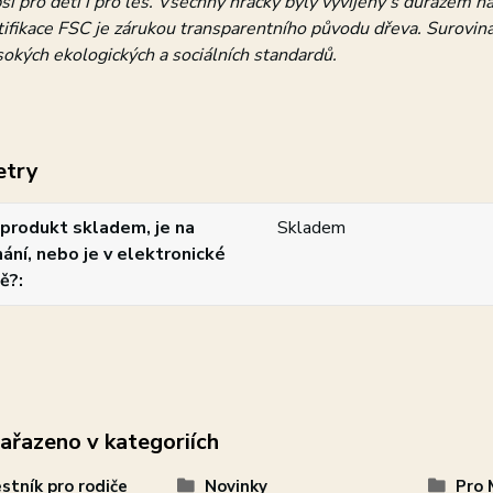
ší pro děti i pro les. Všechny hračky byly vyvíjeny s důrazem n
ifikace FSC je zárukou transparentního původu dřeva. Surovina
okých ekologických a sociálních standardů.
etry
produkt skladem, je na
Skladem
ání, nebo je v elektronické
ě?
zařazeno v kategoriích
stník pro rodiče
Novinky
Pro 