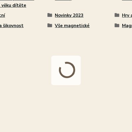
 věku dítěte
tní
Novinky 2023
Hry 
a šikovnost
Vše magnetické
Magn