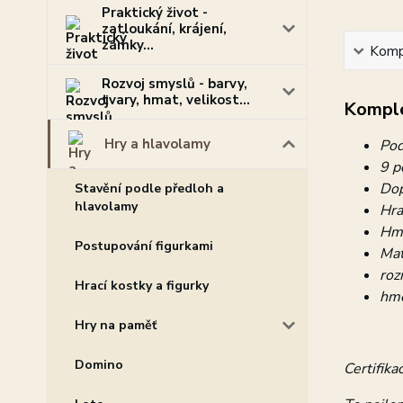
Praktický život -
zatloukání, krájení,
zámky...
Kompl
Rozvoj smyslů - barvy,
tvary, hmat, velikost...
Komple
Hry a hlavolamy
Pod
9 p
Dop
Stavění podle předloh a
hlavolamy
Hra
Hmo
Postupování figurkami
Mat
roz
Hrací kostky a figurky
hmo
Hry na paměť
Domino
Certifika