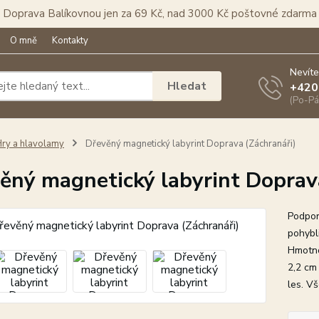
Doprava Balíkovnou jen za 69 Kč, nad 3000 Kč poštovné zdarma
O mně
Kontakty
Nevíte
Hledat
+420
(Po-Pá
ry a hlavolamy
Dřevěný magnetický labyrint Doprava (Záchranáři)
ěný magnetický labyrint Doprav
Podpor
pohybl
Hmotno
2,2 cm
les. Vš