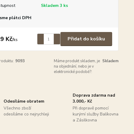
tupnost
Skladem 3 ks
sme plátci DPH
9 Kč
Přidat do košíku
/
ks
roduktu:
9093
Máme produkt skladem, je
Skladem
na objednání, nebo je v
elektronické podobě?:
Doprava zdarma nad
Odesíláme obratem
3.000,- Kč
Všechno zboží
Při dopravě pomocí
odesíláme co nejrychleji
kurýrní služby Balíkovna
a Zásilkovna