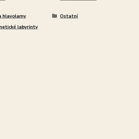
a hlavolamy
Ostatní
etické labyrinty