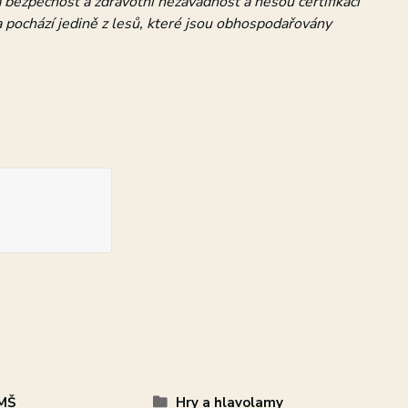
a bezpečnost a zdravotní nezávadnost a nesou certifikaci
 pochází jedině z lesů, které jsou obhospodařovány
MŠ
Hry a hlavolamy