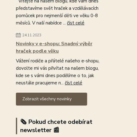
Vítejte na našem blogu, kde vám dnes
představíme svět hraček a vzdělávacích
pomůcek pro nejmenší děti ve věku 0-8
měsíců. V naší nabídce ...
číst celé
24.11.2023
Novinky v e-shopu: Snadný výběr
hraček podle věku
Vážení rodiče a přátelé našeho e-shopu,
dovolte mi vás přivítat na našem blogu,
kde se s vámi dnes podělíme o to, jak
neustále pracujeme n...
číst celé
Zobrazit všechny novinky
🗞️ Pokud chcete odebírat
newsletter 📰