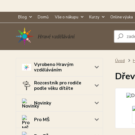
Blog
Domů
Vše o nákupu
Kurzy
Online výuka
Úvod
H
Vyrobeno Hravým
vzděláváním
Dřev
Rozcestník pro rodiče
podle věku dítěte
Novinky
Pro MŠ