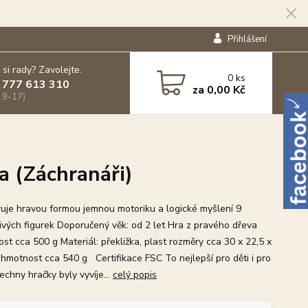
Přihlášení
 si rady? Zavolejte.
0
ks
 777 613 310
za
0,00 Kč
 9-17)
a (Záchranáři)
uje hravou formou jemnou motoriku a logické myšlení 9
ivých figurek Doporučený věk: od 2 let Hra z pravého dřeva
st cca 500 g Materiál: překližka, plast rozměry cca 30 x 22,5 x
 hmotnost cca 540 g Certifikace FSC To nejlepší pro děti i pro
echny hračky byly vyvíje...
celý popis