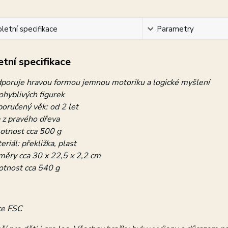
etní specifikace
Parametry
tní specifikace
poruje hravou formou jemnou motoriku a logické myšlení
ohyblivých figurek
oručený věk: od 2 let
 z pravého dřeva
tnost cca 500 g
eriál: překližka, plast
měry cca 30 x 22,5 x 2,2 cm
tnost cca 540 g
ce FSC