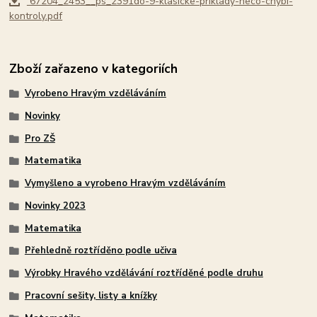
67204_2453__ps_2391do-9-klasicke-priklady-neco-chybi-
kontroly.pdf
Zboží zařazeno v kategoriích
Vyrobeno Hravým vzděláváním
Novinky
Pro ZŠ
Matematika
Vymyšleno a vyrobeno Hravým vzděláváním
Novinky 2023
Matematika
Přehledně roztříděno podle učiva
Výrobky Hravého vzdělávání roztříděné podle druhu
Pracovní sešity, listy a knížky