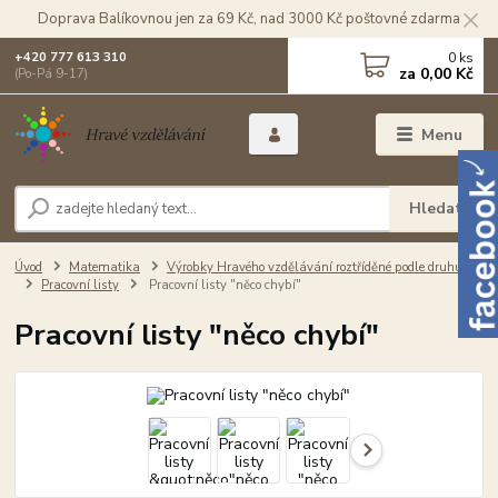
Doprava Balíkovnou jen za 69 Kč, nad 3000 Kč poštovné zdarma
0
ks
+420 777 613 310
za
0,00 Kč
(Po-Pá 9-17)
Menu
Hledat
Úvod
Matematika
Výrobky Hravého vzdělávání roztříděné podle druhu
Pracovní listy
Pracovní listy "něco chybí"
Pracovní listy "něco chybí"