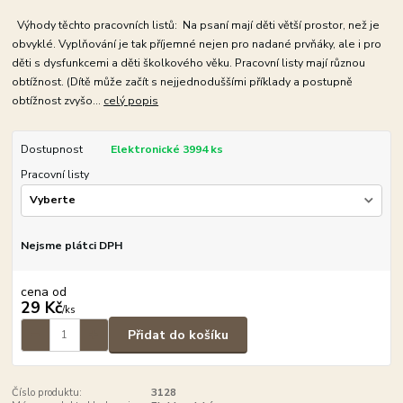
Výhody těchto pracovních listů: Na psaní mají děti větší prostor, než je
obvyklé. Vyplňování je tak příjemné nejen pro nadané prvňáky, ale i pro
děti s dysfunkcemi a děti školkového věku. Pracovní listy mají různou
obtížnost. (Dítě může začít s nejjednoduššími příklady a postupně
obtížnost zvyšo...
celý popis
Dostupnost
Elektronické 3994 ks
Pracovní listy
Nejsme plátci DPH
cena od
29 Kč
/
ks
Přidat do košíku
Číslo produktu:
3128