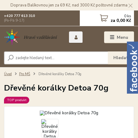
Doprava Balíkovnou jen za 69 Kč, nad 3000 Kč poštovné zdarma
0
ks
+420 777 613 310
za
0,00 Kč
(Po-Pá 9-17)
Menu
Hledat
Úvod
Pro MŠ
Dřevěné korálky Detoa 70g
Dřevěné korálky Detoa 70g
TOP produkt