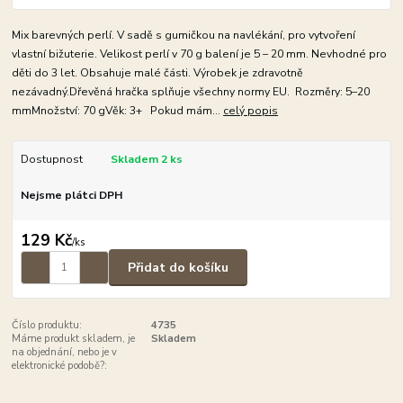
Mix barevných perlí. V sadě s gumičkou na navlékání, pro vytvoření
vlastní bižuterie. Velikost perlí v 70 g balení je 5 – 20 mm. Nevhodné pro
děti do 3 let. Obsahuje malé části. Výrobek je zdravotně
nezávadný.Dřevěná hračka splňuje všechny normy EU. Rozměry: 5–20
mmMnožství: 70 gVěk: 3+ Pokud mám...
celý popis
Dostupnost
Skladem 2 ks
Nejsme plátci DPH
129 Kč
/
ks
Přidat do košíku
Číslo produktu:
4735
Máme produkt skladem, je
Skladem
na objednání, nebo je v
elektronické podobě?: