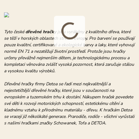
Tyto české
dřevěné hračky
jsou vyráběny z kvalitního dřeva, které
se těží v horských oblastech střední Evropy. Pro barvení se používají
pouze kvalitní, certifikované a ekologické barvy a laky, které vyhovují
normě EN 71 a nezatěžují životní prostředí. Protože jsou hračky
určeny převážně nejmenším dětem, je technologickému procesu a
kompletaci věnována zvlášť vysoká pozornost, která zaručuje stálou
a vysokou kvalitu výrobků.
Dřevěné hračky firmy Detoa se řadí mezi nejkvalitnější a
nejestetičtější dřevěné hračky, které jsou v současnosti na
evropském a tuzemském trhu k dostání. Nákupem hraček povedete
své děti k rozvoji motorických schopností, estetickému cítění a
kladnému vztahu k přírodnímu materiálu - dřevu. K hračkám Detoa
se vracejí již několikáté generace. Prarodiče, rodiče - všichni vyrůstali
s našimi hračkami značky Schowanek, Tofa a DETOA.