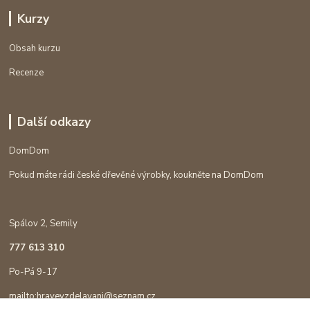
Kurzy
Obsah kurzu
Recenze
Další odkazy
DomDom
Pokud máte rádi české dřevěné výrobky, koukněte na DomDom
Spálov 2, Semily
777 613 310
Po-Pá 9-17
mailto:hravevzdelavani@seznam.cz