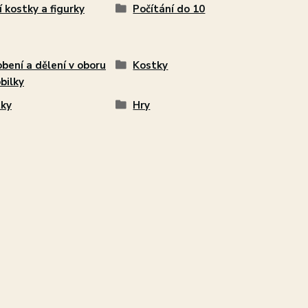
í kostky a figurky
Počítání do 10
bení a dělení v oboru
Kostky
bilky
ky
Hry