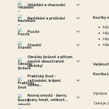
Vkládání a vhazování
Kostky v
Navlékání a prošívání
Můž
Puzzle
Ház
Ház
Ház
Stavění
Obrázky (krásné a přitom
naučné oboustranné
Velikost
obrázky)
Kostka j
Praktický život -
zatloukání, krájení,
zámky...
Výrobce:
Rozvoj smyslů - barvy,
tvary, hmat, velikost...
Cena je z