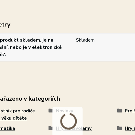
etry
produkt skladem, je na
Skladem
ání, nebo je v elektronické
ě?
zařazeno v kategoriích
stník pro rodiče
Novinky
Pro 
 věku dítěte
matika
Hry a hlavolamy
Hry 