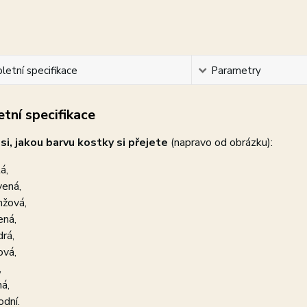
etní specifikace
Parametry
tní specifikace
si, jakou barvu kostky si přejete
(napravo od obrázku):
á,
vená,
nžová,
ená,
rá,
ová,
,
ná,
odní.