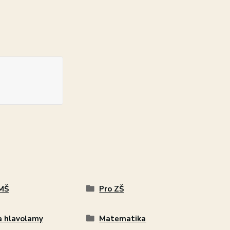
MŠ
Pro ZŠ
a hlavolamy
Matematika