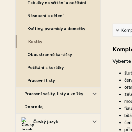
Tabulky na sčítání a odčítání
Násobení a dělení
Květiny, pyramidy a domečky
Kompl
Kostky
Komple
Oboustranné kartičky
Vyberte 
Počítání s korálky
žlut
čer
Pracovní listy
ora
Pracovní sešity, listy a knížky
zel
mod
Doprodej
fial
bílá
Český jazyk
čer
přír