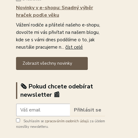
Novinky v e-shopu: Snadný výběr
hraček podle věku
Vážení rodiče a přátelé našeho e-shopu,
dovolte mi vás přivítat na našem blogu,
kde se s vámi dnes podělíme o to, jak
neustále pracujeme n...
číst celé
Zobrazit všechny novinky
🗞️ Pokud chcete odebírat
newsletter 📰
Přihlásit se
Souhlasím se
zpracováním osobních údajů
za účelem
rozesílky newsletteru.