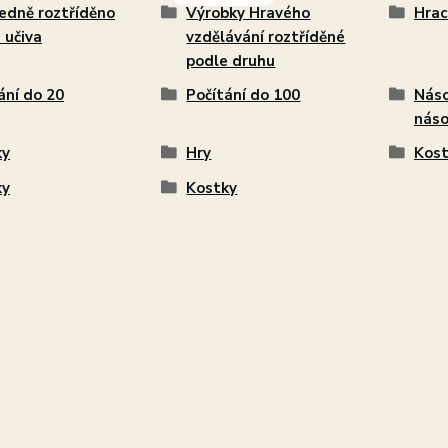
edně roztříděno
Výrobky Hravého
Hrac
 učiva
vzdělávání roztříděné
podle druhu
ání do 20
Počítání do 100
Náso
náso
ky
Hry
Kost
ky
Kostky