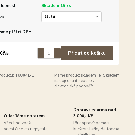
tupnost
Skladem 15 ks
va
sme plátci DPH
Kč
Přidat do košíku
/
ks
roduktu:
100041-1
Máme produkt skladem, je
Skladem
na objednání, nebo je v
elektronické podobě?:
Doprava zdarma nad
Odesíláme obratem
3.000,- Kč
Všechno zboží
Při dopravě pomocí
odesíláme co nejrychleji
kurýrní služby Balíkovna
a Zásilkovna