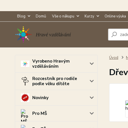
Blog
Domů
Vše o nákupu
Kurzy
Online výuka
Úvod
M
Vyrobeno Hravým
vzděláváním
Dřev
Rozcestník pro rodiče
podle věku dítěte
Novinky
Pro MŠ