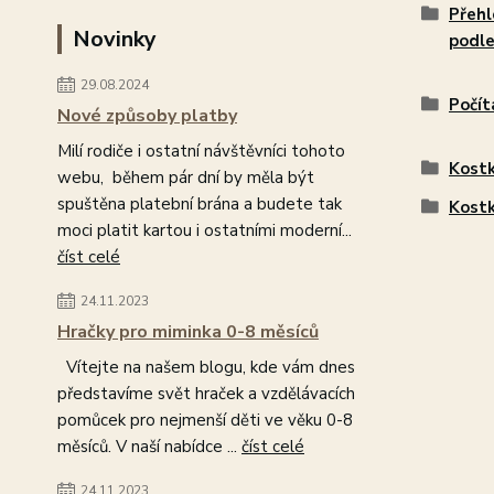
Přehl
Novinky
podle
29.08.2024
Počít
Nové způsoby platby
Milí rodiče i ostatní návštěvníci tohoto
Kost
webu, během pár dní by měla být
spuštěna platební brána a budete tak
Kost
moci platit kartou i ostatními moderní...
číst celé
24.11.2023
Hračky pro miminka 0-8 měsíců
Vítejte na našem blogu, kde vám dnes
představíme svět hraček a vzdělávacích
pomůcek pro nejmenší děti ve věku 0-8
měsíců. V naší nabídce ...
číst celé
24.11.2023