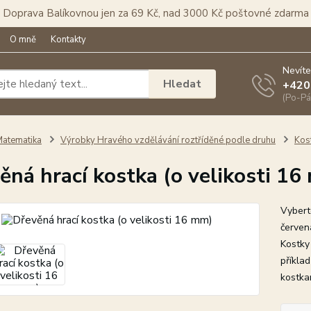
Doprava Balíkovnou jen za 69 Kč, nad 3000 Kč poštovné zdarma
O mně
Kontakty
Nevíte
Hledat
+420
(Po-Pá
atematika
Výrobky Hravého vzdělávání roztříděné podle druhu
Kos
ěná hrací kostka (o velikosti 16
Vyberte
červená
Kostky 
příkla
kostkam