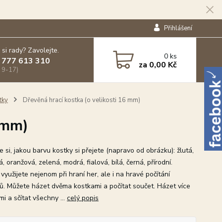
Přihlášení
 si rady? Zavolejte.
0
ks
 777 613 310
za
0,00 Kč
 9-17)
tky
Dřevěná hrací kostka (o velikosti 16 mm)
 mm)
 si, jakou barvu kostky si přejete (napravo od obrázku): žlutá,
, oranžová, zelená, modrá, fialová, bílá, černá, přírodní.
využijete nejenom při hraní her, ale i na hravé počítání
dů. Můžete házet dvěma kostkami a počítat součet. Házet více
i a sčítat všechny ...
celý popis