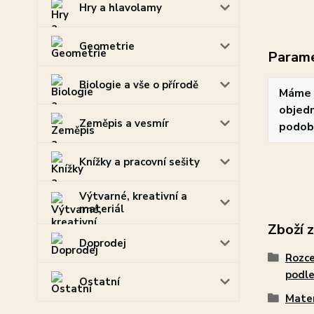
Hry a hlavolamy
Geometrie
Param
Biologie a vše o přírodě
Máme 
objedn
Zeměpis a vesmír
podob
Knížky a pracovní sešity
Výtvarné, kreativní a
materiál
Zboží 
Doprodej
Rozce
podle
Ostatní
Mate