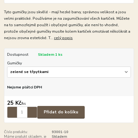
Tyto gumičky jsou skvělé - mají hezké barvy, správnou velikost a jsou
velmi praktické. Používáme je na zagumičkování všech kartiček. Můžete
na to samozřejmě použít i obyčejné gumičky, ale není to vhodné,
protože obyčejné gumičky musíte kolem kartiček omotávat několikrát a
nejsou zrovna estetické. T...
celý popis
Dostupnost
Skladem 1 ks
Gumičky
Nejsme plátci DPH
25 Kč
/
ks
Přidat do košíku
Číslo produktu:
93001-10
Máme produkt skladem, je
Skladem