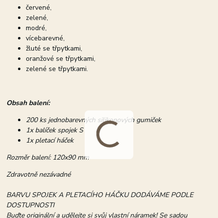
červené,
zelené,
modré,
vícebarevné,
žluté se třpytkami,
oranžové se třpytkami,
zelené se třpytkami.
Obsah balení:
200 ks jednobarevných silikonových gumiček
1x balíček spojek S
1x pletací háček
Rozměr balení: 120x90 mm
Zdravotně nezávadné
BARVU SPOJEK A PLETACÍHO HÁČKU DODÁVÁME PODLE
DOSTUPNOSTI
Buďte originální a udělejte si svůj vlastní náramek! Se sadou