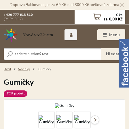
Doprava Balíkovnou jen za 69 Kč, nad 3000 Kč poštovné zdarma
0
ks
+420 777 613 310
za
0,00 Kč
(Po-Pá 9-17)
Menu
Hledat
Úvod
Novinky
Gumičky
Gumičky
TOP produkt