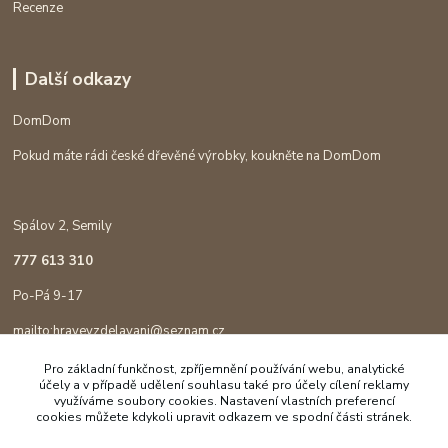
Recenze
Další odkazy
DomDom
Pokud máte rádi české dřevěné výrobky, koukněte na DomDom
Spálov 2, Semily
777 613 310
Po-Pá 9-17
mailto:hravevzdelavani@seznam.cz
Pro základní funkčnost, zpříjemnění používání webu, analytické
účely a v případě udělení souhlasu také pro účely cílení reklamy
využíváme soubory cookies. Nastavení vlastních preferencí
cookies můžete kdykoli upravit odkazem ve spodní části stránek.