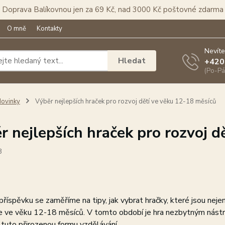
Doprava Balíkovnou jen za 69 Kč, nad 3000 Kč poštovné zdarma
O mně
Kontakty
Nevíte
Hledat
+420
(Po-Pá
ovinky
Výběr nejlepších hraček pro rozvoj dětí ve věku 12-18 měsíců
r nejlepších hraček pro rozvoj d
3
říspěvku se zaměříme na tipy, jak vybrat hračky, které jsou nej
e ve věku 12-18 měsíců. V tomto období je hra nezbytným nástroje
 tuto přirozenou formu vzdělávání.