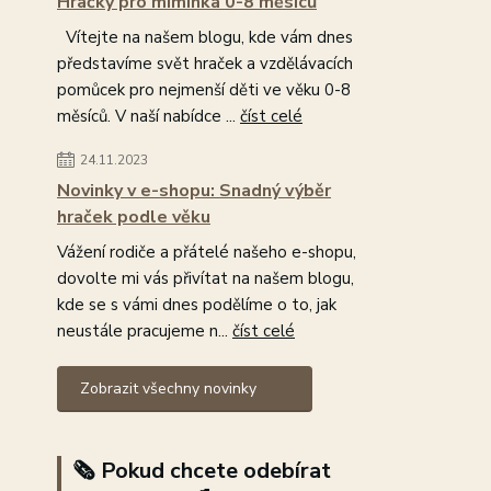
Hračky pro miminka 0-8 měsíců
Vítejte na našem blogu, kde vám dnes
představíme svět hraček a vzdělávacích
pomůcek pro nejmenší děti ve věku 0-8
měsíců. V naší nabídce ...
číst celé
24.11.2023
Novinky v e-shopu: Snadný výběr
hraček podle věku
Vážení rodiče a přátelé našeho e-shopu,
dovolte mi vás přivítat na našem blogu,
kde se s vámi dnes podělíme o to, jak
neustále pracujeme n...
číst celé
Zobrazit všechny novinky
🗞️ Pokud chcete odebírat