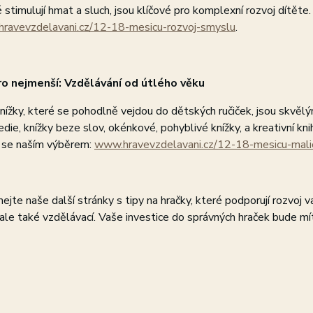
é stimulují hmat a sluch, jsou klíčové pro komplexní rozvoj dítěte.
ravevzdelavani.cz/12-18-mesicu-rozvoj-smyslu
.
ro nejmenší: Vzdělávání od útlého věku
nížky, které se pohodlně vejdou do dětských ručiček, jsou skvěl
die, knížky beze slov, okénkové, pohyblivé knížky, a kreativní kn
e se naším výběrem:
www.hravevzdelavani.cz/12-18-mesicu-mali
jte naše další stránky s tipy na hračky, které podporují rozvoj va
ale také vzdělávací. Vaše investice do správných hraček bude mít