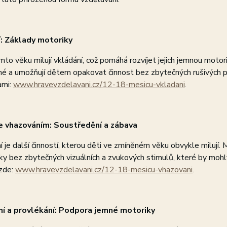
: Základy motoriky
mto věku milují vkládání, což pomáhá rozvíjet jejich jemnou motor
é a umožňují dětem opakovat činnost bez zbytečných rušivých prv
ami:
www.hravevzdelavani.cz/12-18-mesicu-vkladani
.
 vhazováním: Soustředění a zábava
 je další činností, kterou děti ve zmíněném věku obvykle milují
y bez zbytečných vizuálních a zvukových stimulů, které by mohly
 zde:
www.hravevzdelavani.cz/12-18-mesicu-vhazovani
.
í a provlékání: Podpora jemné motoriky