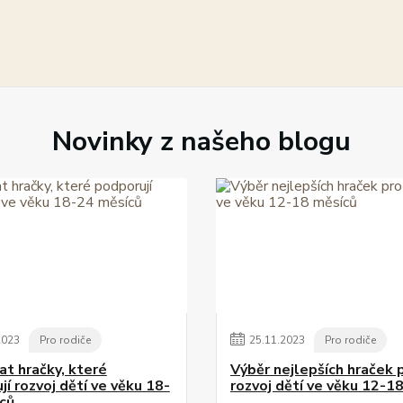
Novinky z našeho blogu
2023
Pro rodiče
25
.
11
.
2023
Pro rodiče
at hračky, které
Výběr nejlepších hraček 
í rozvoj dětí ve věku 18-
rozvoj dětí ve věku 12-1
ců