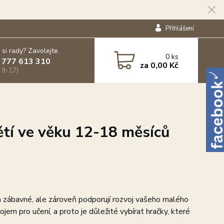
Přihlášení
 si rady? Zavolejte.
0
ks
 777 613 310
za
0,00 Kč
 9-17)
ětí ve věku 12-18 měsíců
en zábavné, ale zároveň podporují rozvoj vašeho malého
m pro učení, a proto je důležité vybírat hračky, které