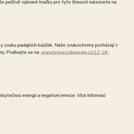
še pečlivě vybrané hračky pro tyto činnosti naleznete na:
ky zvuku padajících kuliček. Naše zvukostromy pocházejí z
ny. Podívejte se na:
www.hravevzdelavani.cz/12-18-
ytečnou energii a negativní emoce. Více informací