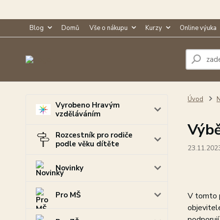
Blog
Domů
Vše o nákupu
Kurzy
Online výuka
Úvod
N
Vyrobeno Hravým
vzděláváním
Výbě
Rozcestník pro rodiče
podle věku dítěte
23.11.202
Novinky
Pro MŠ
V tomto p
objevitel
podporují