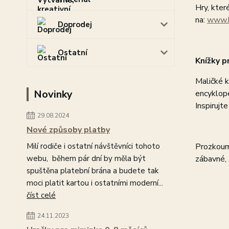
Hry, kter
na:
www.h
Doprodej
Ostatní
Knížky p
Maličké k
Novinky
encyklope
Inspirujt
29.08.2024
Nové způsoby platby
Milí rodiče i ostatní návštěvníci tohoto
Prozkoume
webu, během pár dní by měla být
zábavné, 
spuštěna platební brána a budete tak
moci platit kartou i ostatními moderní...
číst celé
24.11.2023