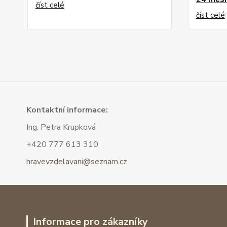
číst celé
číst celé
Kont
aktní informace:
Ing. Petra Krupková
+420 777 613 310
hravevzdelavani@seznam.cz
Informace pro zákazníky