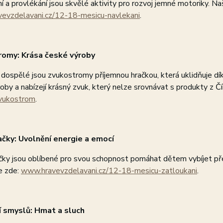
 a provlékání jsou skvělé aktivity pro rozvoj jemné motoriky. Na
evzdelavani.cz/12-18-mesicu-navlekani
.
romy: Krása české výroby
i dospělé jsou zvukostromy příjemnou hračkou, která uklidňuje dí
oby a nabízejí krásný zvuk, který nelze srovnávat s produkty z Čí
vukostrom
.
čky: Uvolnění energie a emocí
ky jsou oblíbené pro svou schopnost pomáhat dětem vybíjet přeb
e zde:
www.hravevzdelavani.cz/12-18-mesicu-zatloukani
.
í smyslů: Hmat a sluch