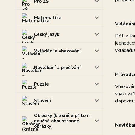
Pro ZŠ
Matematika
Vkládání
Český jazyk
Děti v to
jednoduch
vkládačk
Vkládání a vhazování
Navlékání a prošívání
Průvodce
Puzzle
Vhazování
vhazovačk
Stavění
dispozici
Obrázky (krásné a přitom
naučné oboustranné
Navlékán
obrázky)