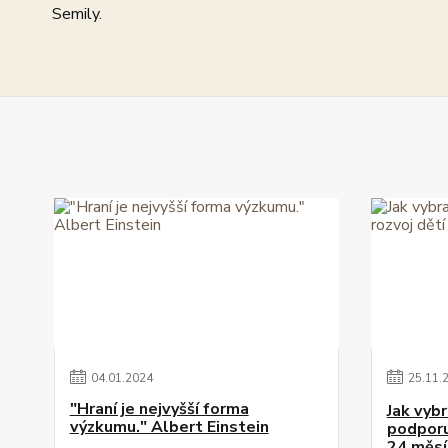
Semily.
04
.
01
.
2024
25
.
11
.
"Hraní je nejvyšší forma
Jak vybr
výzkumu." Albert Einstein
podporuj
24 měsí