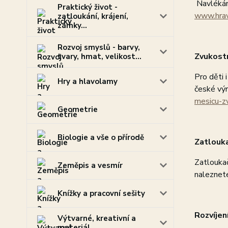
Navlékání
Praktický život -
www.hrav
zatloukání, krájení,
zámky...
Rozvoj smyslů - barvy,
Zvukost
tvary, hmat, velikost...
Pro děti 
Hry a hlavolamy
české výr
mesicu-z
Geometrie
Biologie a vše o přírodě
Zatlouka
Zatloukač
Zeměpis a vesmír
naleznet
Knížky a pracovní sešity
Rozvíjen
Výtvarné, kreativní a
materiál