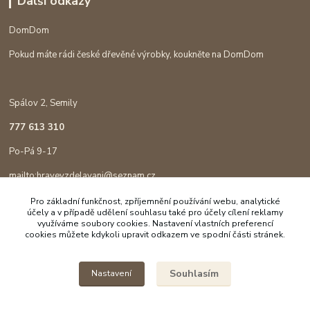
Další odkazy
DomDom
Pokud máte rádi české dřevěné výrobky, koukněte na DomDom
Spálov 2, Semily
777 613 310
Po-Pá 9-17
mailto:hravevzdelavani@seznam.cz
Pro základní funkčnost, zpříjemnění používání webu, analytické
účely a v případě udělení souhlasu také pro účely cílení reklamy
využíváme soubory cookies. Nastavení vlastních preferencí
cookies můžete kdykoli upravit odkazem ve spodní části stránek.
Souhlasím
Nastavení
Copyright © 2023 Hravé vzdělávání
Vytvořeno na
Eshop-rychle.cz