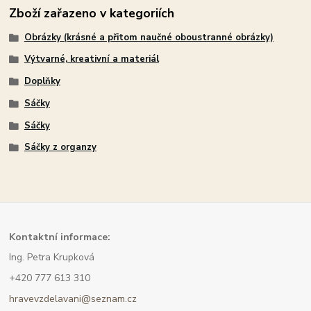
Zboží zařazeno v kategoriích
Obrázky (krásné a přitom naučné oboustranné obrázky)
Výtvarné, kreativní a materiál
Doplňky
Sáčky
Sáčky
Sáčky z organzy
Kont
aktní informace:
Ing. Petra Krupková
+420 777 613 310
hravevzdelavani@seznam.cz