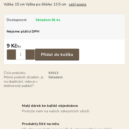
Výška: 15 cm Výška po šňůrky: 13,5 cm
celý popis
Dostupnost
Skladem 81 ks
Nejsme plátci DPH
9 Kč
/
ks
Přidat do košíku
Číslo produktu:
93013
Máme produkt skladem, je
Skladem
na objednání, nebo je v
elektronické podobě?:
Malý dárek ke každé objednávce
Protože nám na našich zákaznících záleží
Produkty šité na míru