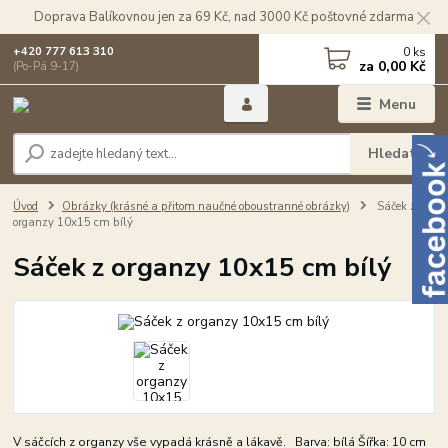
Doprava Balíkovnou jen za 69 Kč, nad 3000 Kč poštovné zdarma
0
ks
+420 777 613 310
za
0,00 Kč
(Po-Pá 9-17)
Menu
Hledat
Úvod
Obrázky (krásné a přitom naučné oboustranné obrázky)
Sáček z
organzy 10x15 cm bílý
Sáček z organzy 10x15 cm bílý
V sáčcích z organzy vše vypadá krásně a lákavě. Barva: bílá Šířka: 10 cm