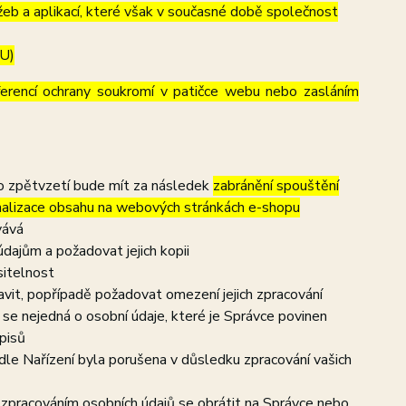
eb a aplikací, které však v současné době společnost
EU)
ferencí ochrany soukromí v patičce webu nebo zasláním
to zpětvzetí bude mít za následek
zabránění spouštění
nalizace obsahu na webových stránkách e-shopu
vává
dajům a požadovat jejich kopii
sitelnost
vit, popřípadě požadovat omezení jejich zpracování
se nejedná o osobní údaje, které je Správce povinen
pisů
dle Nařízení byla porušena v důsledku zpracování vašich
e zpracováním osobních údajů se obrátit na Správce nebo