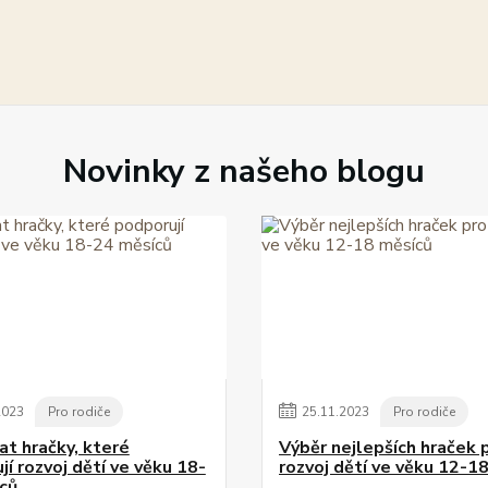
Novinky z našeho blogu
2023
Pro rodiče
25
.
11
.
2023
Pro rodiče
at hračky, které
Výběr nejlepších hraček 
í rozvoj dětí ve věku 18-
rozvoj dětí ve věku 12-1
ců