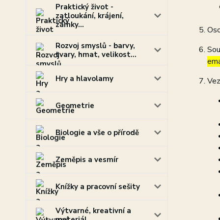
Praktický život -
zatloukání, krájení,
zámky...
Oso
Rozvoj smyslů - barvy,
Sou
tvary, hmat, velikost...
ema
Hry a hlavolamy
Vez
Geometrie
Biologie a vše o přírodě
Zeměpis a vesmír
Knížky a pracovní sešity
Výtvarné, kreativní a
materiál