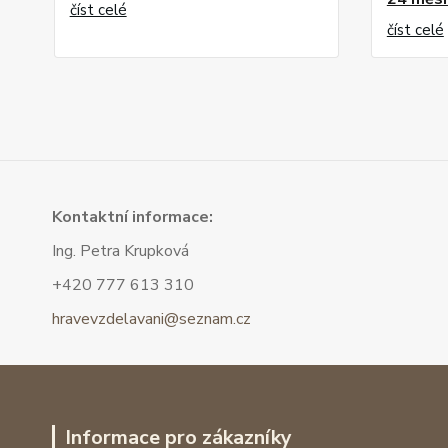
číst celé
číst celé
Kont
aktní informace:
Ing. Petra Krupková
+420 777 613 310
hravevzdelavani@seznam.cz
Informace pro zákazníky