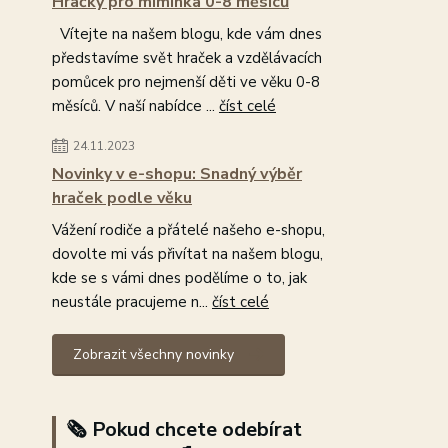
Hračky pro miminka 0-8 měsíců
Vítejte na našem blogu, kde vám dnes
představíme svět hraček a vzdělávacích
pomůcek pro nejmenší děti ve věku 0-8
měsíců. V naší nabídce ...
číst celé
24.11.2023
Novinky v e-shopu: Snadný výběr
hraček podle věku
Vážení rodiče a přátelé našeho e-shopu,
dovolte mi vás přivítat na našem blogu,
kde se s vámi dnes podělíme o to, jak
neustále pracujeme n...
číst celé
Zobrazit všechny novinky
🗞️ Pokud chcete odebírat