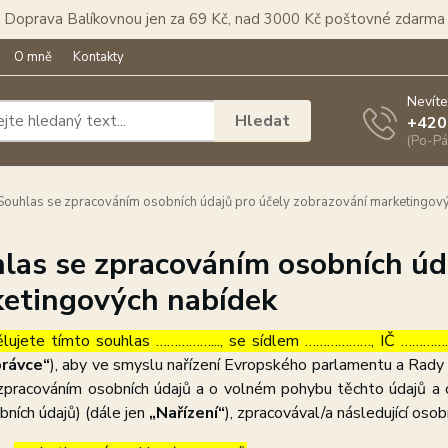
Doprava Balíkovnou jen za 69 Kč, nad 3000 Kč poštovné zdarma
O mně
Kontakty
Nevíte
Hledat
+420
(Po-Pá
ouhlas se zpracováním osobních údajů pro účely zobrazování marketingov
las se zpracováním osobních úd
etingových nabídek
lujete tímto souhlas ……………..., se sídlem ………………, IČ ……………
rávce“
), aby ve smyslu nařízení Evropského parlamentu a Rady 
zpracováním osobních údajů a o volném pohybu těchto údajů a 
bních údajů) (dále jen
„Nařízení“
), zpracovával/a následující osob