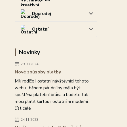
Doprodej
Ostatní
Novinky
29.08.2024
Nové způsoby platby
Milí rodiče i ostatní návštěvníci tohoto
webu, během pár dní by měla být
spuštěna platební brána a budete tak
moci platit kartou i ostatními moderní...
číst celé
24.11.2023