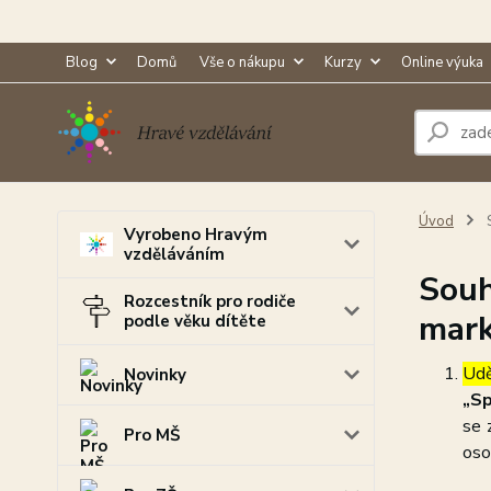
Blog
Domů
Vše o nákupu
Kurzy
Online výuka
Úvod
S
Vyrobeno Hravým
vzděláváním
Souh
Rozcestník pro rodiče
mark
podle věku dítěte
Udě
Novinky
„Sp
se 
Pro MŠ
oso