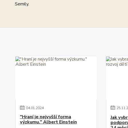
Semily.
04
.
01
.
2024
25
.
11
.
"Hraní je nejvyšší forma
Jak vybr
výzkumu." Albert Einstein
podporuj
24 měsí