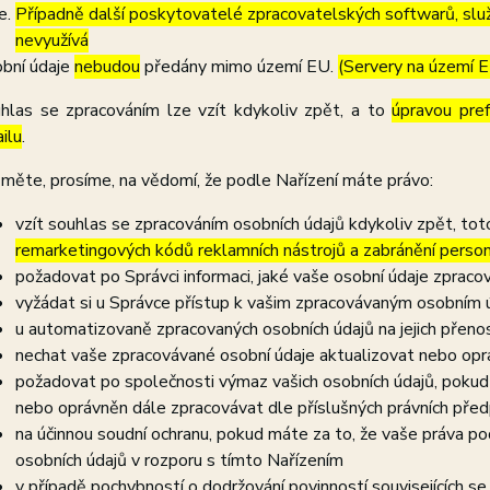
Případně další poskytovatelé zpracovatelských softwarů, služ
nevyužívá
bní údaje
nebudou
předány mimo území EU.
(Servery na území 
hlas se zpracováním lze vzít kdykoliv zpět, a to
úpravou pre
ilu
.
měte, prosíme, na vědomí, že podle Nařízení máte právo:
vzít souhlas se zpracováním osobních údajů kdykoliv zpět, to
remarketingových kódů reklamních nástrojů a zabránění perso
požadovat po Správci informaci, jaké vaše osobní údaje zpraco
vyžádat si u Správce přístup k vašim zpracovávaným osobním ú
u automatizovaně zpracovaných osobních údajů na jejich přeno
nechat vaše zpracovávané osobní údaje aktualizovat nebo opra
požadovat po společnosti výmaz vašich osobních údajů, pokud 
nebo oprávněn dále zpracovávat dle příslušných právních před
na účinnou soudní ochranu, pokud máte za to, že vaše práva po
osobních údajů v rozporu s tímto Nařízením
v případě pochybností o dodržování povinností souvisejících s