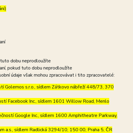
ání)
aní
 tuto dobu neprodloužíte
aní, pokud tuto dobu neprodloužíte
obní údaje však mohou zpracovávat i tito zpracovatelé:
í Golemos s.r.o., sídlem Zátkovo nábřeží 448/73, 370
stí Facebook Inc., sídlem 1601 Willow Road, Menlo
ností Google Inc., sídlem 1600 Amphitheatre Parkway,
m a.s., sídlem Radlická 3294/10, 150 00, Praha 5, ČR