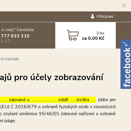
Přihlášení
 si rady? Zavolejte.
0
ks
 777 613 310
za
0,00 Kč
 9-17)
ých nabídek
ajů pro účely zobrazování
…., zapsaná u ………………… , oddíl …, vložka …..
(dále jen
(EU) č. 2016/679 o ochraně fyzických osob v souvislosti
o zrušení směrnice 95/46/ES (obecné nařízení o ochraně
ní údaje: