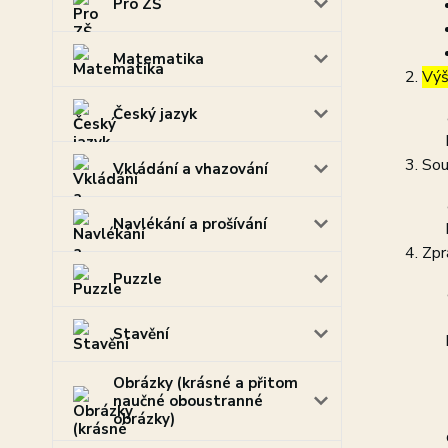
Pro ZŠ
Matematika
Výš
Český jazyk
Sou
Vkládání a vhazování
Navlékání a prošívání
Zpr
Puzzle
Stavění
Obrázky (krásné a přitom
naučné oboustranné
obrázky)