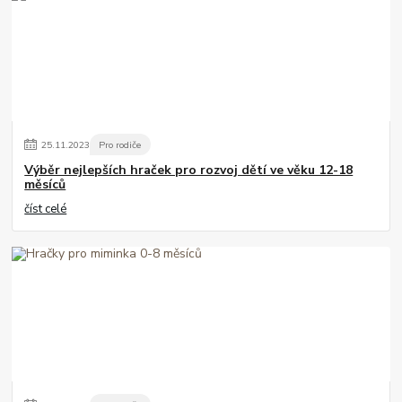
25
.
11
.
2023
Pro rodiče
Výběr nejlepších hraček pro rozvoj dětí ve věku 12-18
měsíců
číst celé