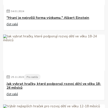
04
.
01
.
2024
"Hraní je nejvyšší forma výzkumu." Albert Einstein
číst celé
25
.
11
.
2023
Pro rodiče
Jak vybrat hračky, které podporují rozvoj dětí ve věku 18-
24 měsíců
číst celé