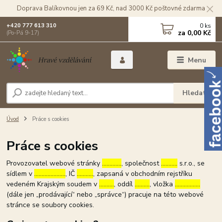
Doprava Balíkovnou jen za 69 Kč, nad 3000 Kč poštovné zdarma
0
ks
+420 777 613 310
za
0,00 Kč
(Po-Pá 9-17)
Menu
Hledat
Úvod
Práce s cookies
Práce s cookies
Provozovatel webové stránky
………….
, společnost
………..
s.r.o., se
sídlem v
…………………
, IČ
………..
, zapsaná v obchodním rejstříku
vedeném Krajským soudem v
……….
, oddíl
……….
, vložka
……………..
(dále jen „prodávající“ nebo „správce“) pracuje na této webové
stránce se soubory cookies.