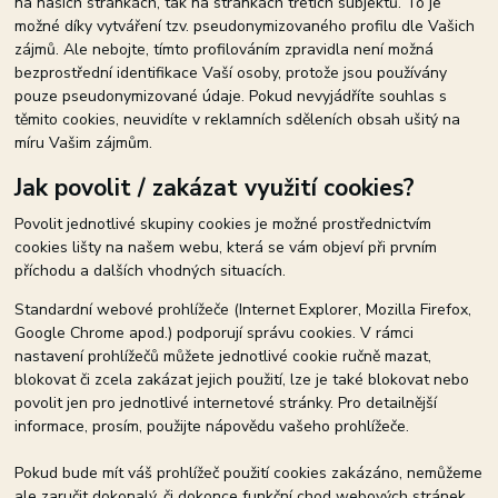
na našich stránkách, tak na stránkách třetích subjektů. To je
možné díky vytváření tzv. pseudonymizovaného profilu dle Vašich
zájmů. Ale nebojte, tímto profilováním zpravidla není možná
bezprostřední identifikace Vaší osoby, protože jsou používány
pouze pseudonymizované údaje. Pokud nevyjádříte souhlas s
těmito cookies, neuvidíte v reklamních sděleních obsah ušitý na
míru Vašim zájmům.
Jak povolit / zakázat využití cookies?
Povolit jednotlivé skupiny cookies je možné prostřednictvím
cookies lišty na našem webu, která se vám objeví při prvním
příchodu a dalších vhodných situacích.
Standardní webové prohlížeče (Internet Explorer, Mozilla Firefox,
Google Chrome apod.) podporují správu cookies. V rámci
nastavení prohlížečů můžete jednotlivé cookie ručně mazat,
blokovat či zcela zakázat jejich použití, lze je také blokovat nebo
povolit jen pro jednotlivé internetové stránky. Pro detailnější
informace, prosím, použijte nápovědu vašeho prohlížeče.
Pokud bude mít váš prohlížeč použití cookies zakázáno, nemůžeme
ale zaručit dokonalý, či dokonce funkční chod webových stránek.