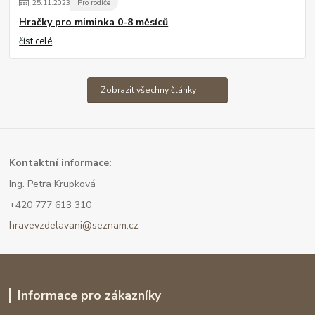
25
.
11
.
2023
Pro rodiče
Hračky pro miminka 0-8 měsíců
číst celé
Zobrazit všechny články
Kont
aktní informace:
Ing. Petra Krupková
+420 777 613 310
hravevzdelavani@seznam.cz
Informace pro zákazníky