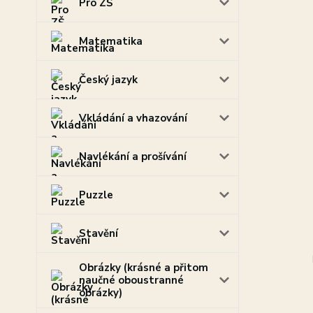
Pro ZŠ
Matematika
Český jazyk
Vkládání a vhazování
Navlékání a prošívání
Puzzle
Stavění
Obrázky (krásné a přitom
naučné oboustranné
obrázky)