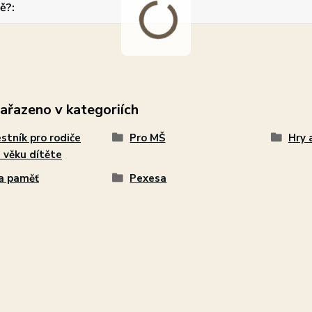
ě?
zařazeno v kategoriích
stník pro rodiče
Pro MŠ
Hry 
 věku dítěte
a paměť
Pexesa