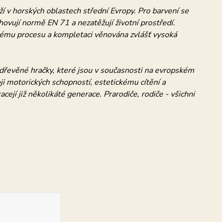
ží v horských oblastech střední Evropy. Pro barvení se
yhovují normě EN 71 a nezatěžují životní prostředí.
kému procesu a kompletaci věnována zvlášť vysoká
í dřevěné hračky, které jsou v současnosti na evropském
i motorických schopností, estetickému cítění a
ejí již několikáté generace. Prarodiče, rodiče - všichni