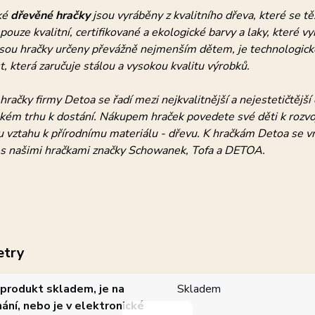
ké
dřevěné hračky
jsou vyráběny z kvalitního dřeva, které se tě
 pouze kvalitní, certifikované a ekologické barvy a laky, které v
jsou hračky určeny převážně nejmenším dětem, je technologic
, která zaručuje stálou a vysokou kvalitu výrobků.
račky firmy Detoa se řadí mezi nejkvalitnější a nejestetičtějš
kém trhu k dostání. Nákupem hraček povedete své děti k rozvoj
vztahu k přírodnímu materiálu - dřevu. K hračkám Detoa se vrac
i s našimi hračkami značky Schowanek, Tofa a DETOA.
etry
produkt skladem, je na
Skladem
ání, nebo je v elektronické