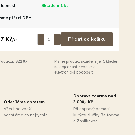
tupnost
Skladem 1 ks
sme plátci DPH
7 Kč
Přidat do košíku
/
ks
roduktu:
92107
Máme produkt skladem, je
Skladem
na objednání, nebo je v
elektronické podobě?:
Doprava zdarma nad
Odesíláme obratem
3.000,- Kč
Všechno zboží
Při dopravě pomocí
odesíláme co nejrychleji
kurýrní služby Balíkovna
a Zásilkovna