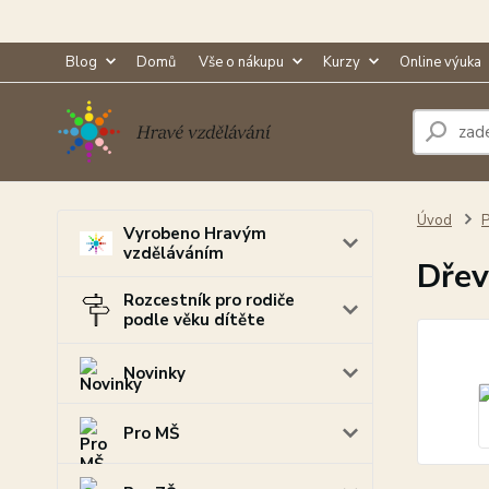
Blog
Domů
Vše o nákupu
Kurzy
Online výuka
Úvod
Vyrobeno Hravým
vzděláváním
Dřev
Rozcestník pro rodiče
podle věku dítěte
Novinky
Pro MŠ