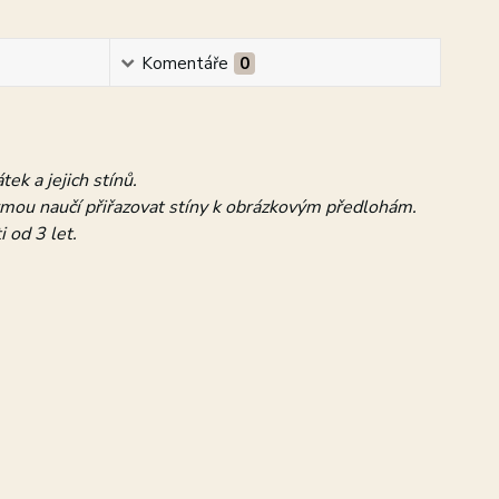
Komentáře
0
k a jejich stínů.
rmou naučí přiřazovat stíny k obrázkovým předlohám.
 od 3 let.