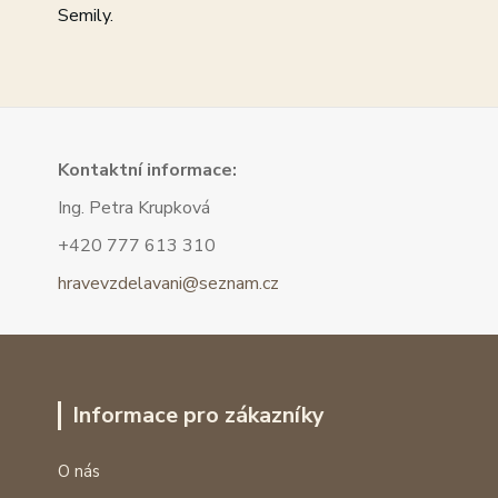
Semily.
Kont
aktní informace:
Ing. Petra Krupková
+420 777 613 310
hravevzdelavani@seznam.cz
Informace pro zákazníky
O nás