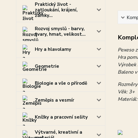
Praktický život -
zatloukání, krájení,
zámky...
Kompl
Rozvoj smyslů - barvy,
tvary, hmat, velikost...
Komple
Hry a hlavolamy
Pexeso z
Hra pomá
Výrobek 
Geometrie
Baleno v
Biologie a vše o přírodě
Rozměry 
Věk: 3+
Materiál:
Zeměpis a vesmír
Knížky a pracovní sešity
Výtvarné, kreativní a
materiál