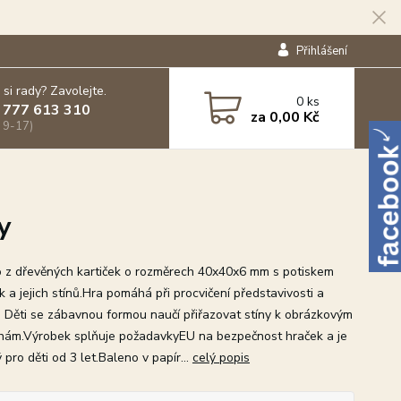
Přihlášení
 si rady? Zavolejte.
0
ks
 777 613 310
za
0,00 Kč
 9-17)
y
 z dřevěných kartiček o rozměrech 40x40x6 mm s potiskem
k a jejich stínů.Hra pomáhá při procvičení představivosti a
. Děti se zábavnou formou naučí přiřazovat stíny k obrázkovým
hám.Výrobek splňuje požadavkyEU na bezpečnost hraček a je
pro děti od 3 let.Baleno v papír...
celý popis