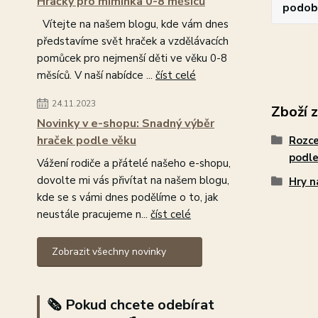
Hračky pro miminka 0-8 měsíců
podob
Vítejte na našem blogu, kde vám dnes
představíme svět hraček a vzdělávacích
pomůcek pro nejmenší děti ve věku 0-8
měsíců. V naší nabídce ...
číst celé
24.11.2023
Zboží 
Novinky v e-shopu: Snadný výběr
hraček podle věku
Rozce
podle
Vážení rodiče a přátelé našeho e-shopu,
dovolte mi vás přivítat na našem blogu,
Hry n
kde se s vámi dnes podělíme o to, jak
neustále pracujeme n...
číst celé
Zobrazit všechny novinky
🗞️ Pokud chcete odebírat