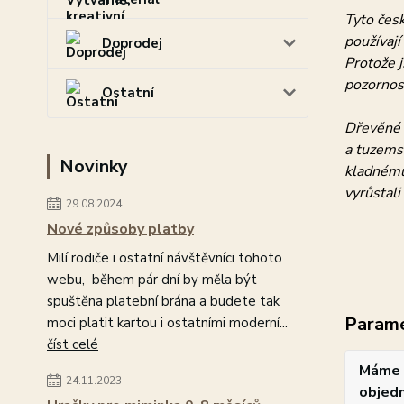
Tyto čes
používají
Doprodej
Protože 
pozornost
Ostatní
Dřevěné h
a tuzems
Novinky
kladnému 
vyrůstal
29.08.2024
Nové způsoby platby
Milí rodiče i ostatní návštěvníci tohoto
webu, během pár dní by měla být
spuštěna platební brána a budete tak
Param
moci platit kartou i ostatními moderní...
číst celé
Máme 
24.11.2023
objedn