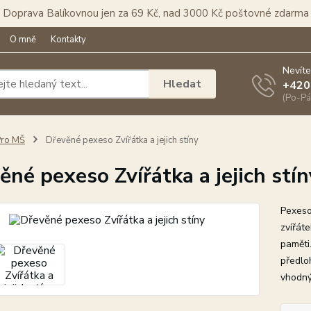
Doprava Balíkovnou jen za 69 Kč, nad 3000 Kč poštovné zdarma
O mně
Kontakty
Nevíte
Hledat
+420
(Po-Pá
Pro MŠ
Dřevěné pexeso Zvířátka a jejich stíny
ěné pexeso Zvířátka a jejich stín
Pexeso
zvířáte
paměti
předlo
vhodný 