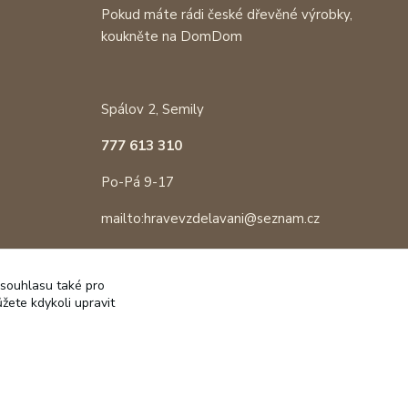
Pokud máte rádi české dřevěné výrobky,
koukněte na DomDom
Spálov 2, Semily
777 613 310
Po-Pá 9-17
mailto:hravevzdelavani@seznam.cz
 souhlasu také pro
žete kdykoli upravit