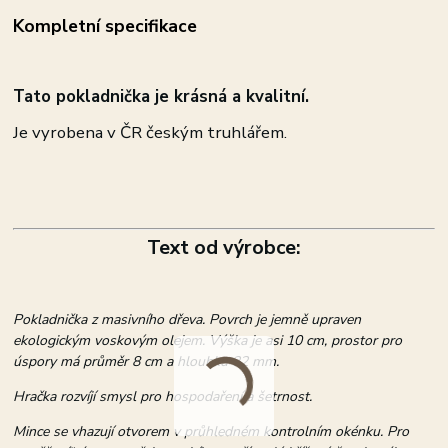
Kompletní specifikace
Tato pokladnička je krásná a kvalitní.
Je vyrobena v ČR českým truhlářem.
Text od výrobce:
Pokladnička z masivního dřeva. Povrch je jemně upraven
ekologickým voskovým olejem. Výška je asi 10 cm, prostor pro
úspory má průměr 8 cm a hloubku 22 mm.
Hračka rozvíjí smysl pro hospodaření a šetrnost.
Mince se vhazují otvorem v průhledném kontrolním okénku. Pro