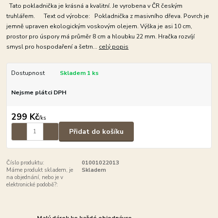
Tato pokladnička je krásná a kvalitní. Je vyrobena v ČR českým
truhlářem. Text od výrobce: Pokladnička z masivního dřeva. Povrch je
jemně upraven ekologickým voskovým olejem. Výška je asi 10 cm,
prostor pro úspory má průměr 8 cm a hloubku 22 mm. Hračka rozvíjí
smysl pro hospodaření a šetrn...
celý popis
Dostupnost
Skladem 1 ks
Nejsme plátci DPH
299 Kč
/
ks
Přidat do košíku
Číslo produktu:
01001022013
Máme produkt skladem, je
Skladem
na objednání, nebo je v
elektronické podobě?:
Malý dárek ke každé objednávce