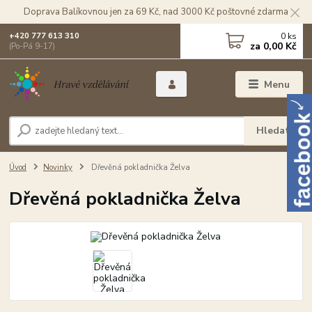
Doprava Balíkovnou jen za 69 Kč, nad 3000 Kč poštovné zdarma
0
ks
+420 777 613 310
za
0,00 Kč
(Po-Pá 9-17)
Menu
Hledat
Úvod
Novinky
Dřevěná pokladnička Želva
Dřevěná pokladnička Želva